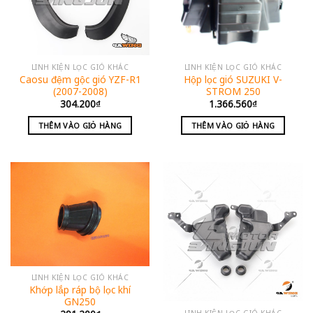
LINH KIỆN LỌC GIÓ KHÁC
LINH KIỆN LỌC GIÓ KHÁC
Caosu đệm gộc gió YZF-R1
Hộp lọc gió SUZUKI V-
(2007-2008)
STROM 250
304.200
₫
1.366.560
₫
THÊM VÀO GIỎ HÀNG
THÊM VÀO GIỎ HÀNG
LINH KIỆN LỌC GIÓ KHÁC
Khớp lắp ráp bộ lọc khí
GN250
LINH KIỆN LỌC GIÓ KHÁC