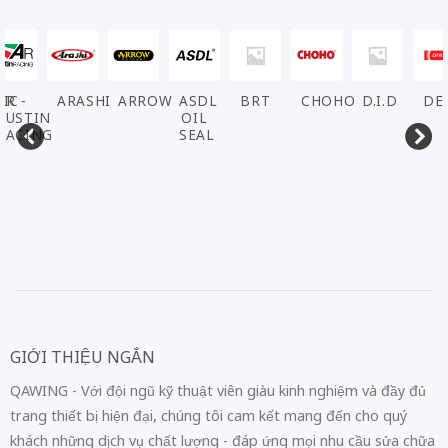
VIC
AR -
ARASHI
ARROW
ASDL
BRT
CHOHO
D.I.D
DE
AUSTIN
OIL
RACING
SEAL
GIỚI THIỆU NGẮN
QAWING - Với đội ngũ kỹ thuật viên giàu kinh nghiệm và đầy đủ
trang thiết bị hiện đại, chúng tôi cam kết mang đến cho quý
khách những dịch vụ chất lượng - đáp ứng mọi nhu cầu sửa chữa