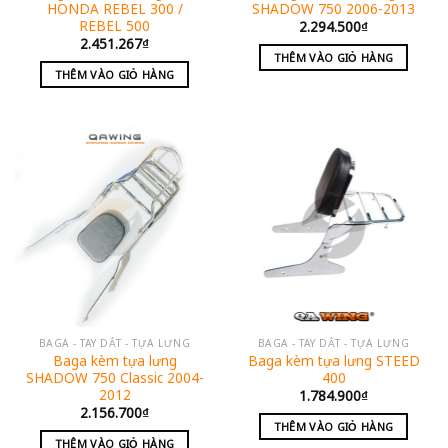
HONDA REBEL 300 /
SHADOW 750 2006-2013
REBEL 500
2.294.500
₫
2.451.267
₫
THÊM VÀO GIỎ HÀNG
THÊM VÀO GIỎ HÀNG
BAGA - TAY DẮT - TỰA LƯNG
BAGA - TAY DẮT - TỰA LƯNG
Baga kèm tựa lưng
Baga kèm tựa lưng STEED
SHADOW 750 Classic 2004-
400
2012
1.784.900
₫
2.156.700
₫
THÊM VÀO GIỎ HÀNG
THÊM VÀO GIỎ HÀNG