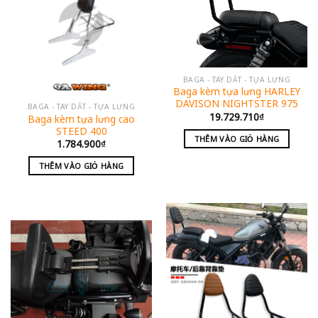
BAGA - TAY DẮT - TỰA LƯNG
Baga kèm tựa lưng HARLEY
DAVISON NIGHTSTER 975
BAGA - TAY DẮT - TỰA LƯNG
19.729.710
₫
Baga kèm tựa lưng cao
STEED 400
THÊM VÀO GIỎ HÀNG
1.784.900
₫
THÊM VÀO GIỎ HÀNG