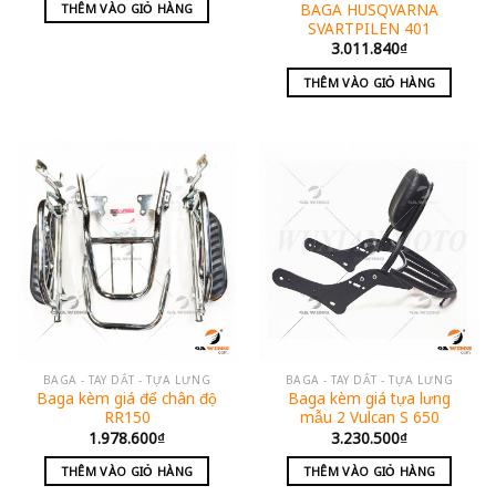
BAGA HUSQVARNA
THÊM VÀO GIỎ HÀNG
SVARTPILEN 401
3.011.840
₫
THÊM VÀO GIỎ HÀNG
BAGA - TAY DẮT - TỰA LƯNG
BAGA - TAY DẮT - TỰA LƯNG
Baga kèm giá để chân độ
Baga kèm giá tựa lưng
RR150
mẫu 2 Vulcan S 650
1.978.600
₫
3.230.500
₫
THÊM VÀO GIỎ HÀNG
THÊM VÀO GIỎ HÀNG