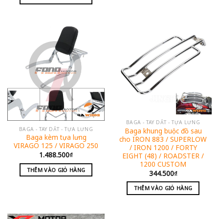
BAGA - TAY DẮT - TỰA LƯNG
BAGA - TAY DẮT - TỰA LƯNG
Baga khung buộc đồ sau
Baga kèm tựa lưng
cho IRON 883 / SUPERLOW
VIRAGO 125 / VIRAGO 250
/ IRON 1200 / FORTY
1.488.500
₫
EIGHT (48) / ROADSTER /
1200 CUSTOM
THÊM VÀO GIỎ HÀNG
344.500
₫
THÊM VÀO GIỎ HÀNG