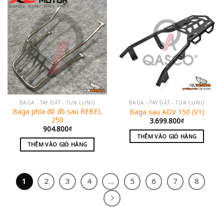
BAGA - TAY DẮT - TỰA LƯNG
BAGA - TAY DẮT - TỰA LƯNG
Baga phía để đồ sau REBEL
Baga sau ADV 150 (V1)
250
3.699.800
₫
904.800
₫
THÊM VÀO GIỎ HÀNG
THÊM VÀO GIỎ HÀNG
1
2
3
4
…
5
6
7
8