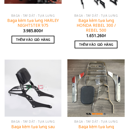
BAGA - TAY DẮT - TỰA LƯNG
BAGA - TAY DẮT - TỰA LƯNG
Baga kèm tựa lưng HARLEY
Baga kèm tựa lưng
NIGHTSTER 975
HONDA REBEL 300 /
REBEL 500
3.985.800
₫
1.651.260
₫
THÊM VÀO GIỎ HÀNG
THÊM VÀO GIỎ HÀNG
BAGA - TAY DẮT - TỰA LƯNG
BAGA - TAY DẮT - TỰA LƯNG
Baga kèm tựa lưng sau
Baga kèm tựa lưng