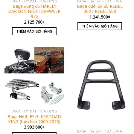
BAGA - TAY DẮT - TỰA LƯNG
BAGA - TAY DẮT - TỰA LƯNG
Baga đựng đồ HARLEY
Baga đuôi để đồ REBEL
DAVISON NIGHTCRAWLER
300 / REBEL 500
975
1.241.500
₫
2.125.760
₫
THÊM VÀO GIỎ HÀNG
THÊM VÀO GIỎ HÀNG
BAGA - TAY DẮT - TỰA LƯNG
Baga HARLEY GLIDE ROAD
KING (tuỳ chọn 2009-2023)
3.993.600
₫
BAGA - TAY DẮT - TỰA LƯNG