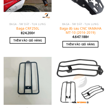
BAGA - TAY DẮT - TỰA LƯNG
BAGA - TAY DẮT - TỰA LƯNG
Baga độ sau CNC YAMAHA
Baga CRF250L
MT-10 (2016-2019)
824.200
₫
4.647.188
₫
THÊM VÀO GIỎ HÀNG
THÊM VÀO GIỎ HÀNG