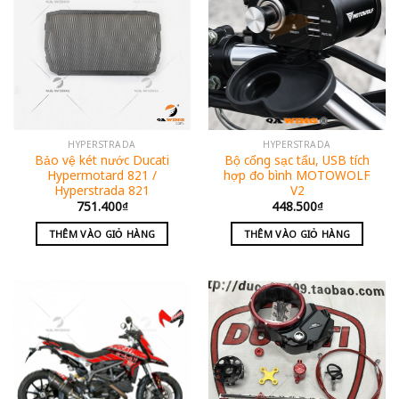
HYPERSTRADA
HYPERSTRADA
Bảo vệ két nước Ducati
Bộ cổng sạc tẩu, USB tích
Hypermotard 821 /
hợp đo bình MOTOWOLF
Hyperstrada 821
V2
751.400
₫
448.500
₫
THÊM VÀO GIỎ HÀNG
THÊM VÀO GIỎ HÀNG