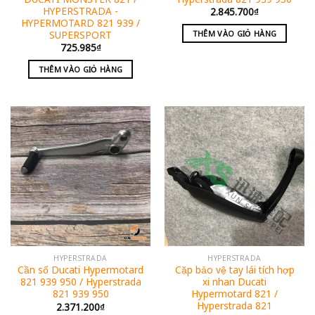
HYPERSTRADA -
2.845.700
₫
HYPERMOTARD 821 939 /
SUPERSPORT
THÊM VÀO GIỎ HÀNG
725.985
₫
THÊM VÀO GIỎ HÀNG
HYPERSTRADA
HYPERSTRADA
Cần số Ducati Hypermotard
Cặp bảo vệ tay lái tích hợp
821 939 950 / Hyperstrada
xi nhan Ducati
821 939 950
Hypermotard 821 /
Hyperstrada 821
2.371.200
₫