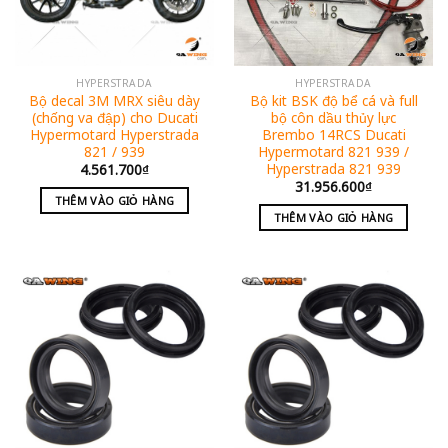
HYPERSTRADA
HYPERSTRADA
Bộ decal 3M MRX siêu dày
Bộ kit BSK độ bể cá và full
(chống va đập) cho Ducati
bộ côn dầu thủy lực
Hypermotard Hyperstrada
Brembo 14RCS Ducati
821 / 939
Hypermotard 821 939 /
Hyperstrada 821 939
4.561.700
₫
31.956.600
₫
THÊM VÀO GIỎ HÀNG
THÊM VÀO GIỎ HÀNG