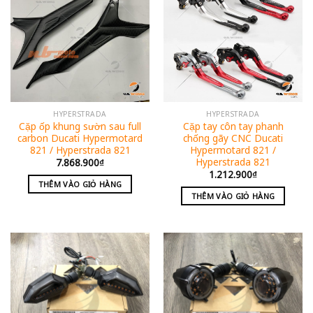
HYPERSTRADA
HYPERSTRADA
Cặp ốp khung sườn sau full
Cặp tay côn tay phanh
carbon Ducati Hypermotard
chống gãy CNC Ducati
821 / Hyperstrada 821
Hypermotard 821 /
Hyperstrada 821
7.868.900
₫
1.212.900
₫
THÊM VÀO GIỎ HÀNG
THÊM VÀO GIỎ HÀNG