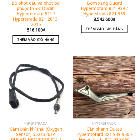
Bộ phớt dầu và phớt bụi
Bơm xăng Ducati
phuộc trước Ducati
Hypermotard 821 939 /
Hypermotard 821 /
Hyperstrada 821 939
Hyperstrada 821 2013-
8.543.600
₫
2015
THÊM VÀO GIỎ HÀNG
516.100
₫
THÊM VÀO GIỎ HÀNG
HYPERSTRADA
HYPERSTRADA
Cảm biến khí thải (Oxygen
Cần phanh Ducati
Sensor) 55213261A
Hypermotard 821 939 950 /
DUCATI MONSTER 821 /
Hyperstrada 821 939 950