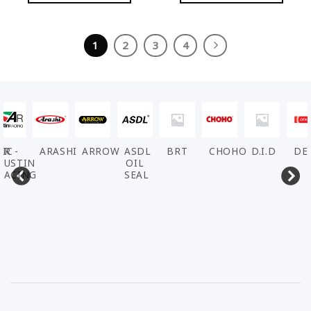
1
2
3
4
VIC
AR -
ARASHI
ARROW
ASDL
BRT
CHOHO
D.I.D
DE
AUSTIN
OIL
RACING
SEAL