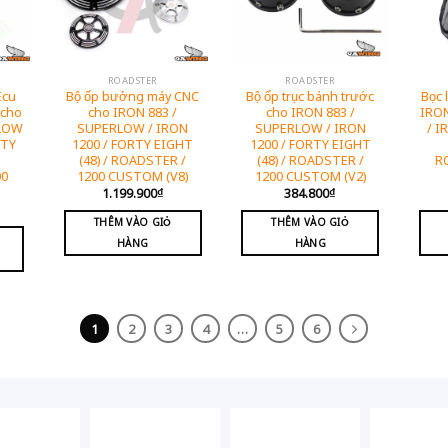
ROADSTER
ROADSTER
Ecu
Bộ ốp bưởng máy CNC
Bộ ốp trục bánh trước
Bọc 
 cho
cho IRON 883 /
cho IRON 883 /
IRO
RLOW
SUPERLOW / IRON
SUPERLOW / IRON
/ I
RTY
1200 / FORTY EIGHT
1200 / FORTY EIGHT
(48) / ROADSTER /
(48) / ROADSTER /
R
00
1200 CUSTOM (V8)
1200 CUSTOM (V2)
1.199.900
₫
384.800
₫
THÊM VÀO GIỎ
THÊM VÀO GIỎ
HÀNG
HÀNG
1
2
3
4
…
5
6