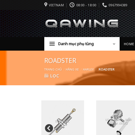
VIETNAM
08:00 - 18:00
0967994389
Danh mục phụ tùng
HOME
ROADSTER
TRANG CHỦ
/
HÃNG XE
/
HARLEY
/
ROADSTER
LỌC
LỌC XĂNG - VAN
LINH KIỆN MO
TRỢ LỰC
KHÓA XĂNG
CLASSIC