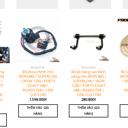
ROADSTER
ROADSTER
ông
Bộ khóa chính cho
Bộ kit nâng cao bình
Bộ l
RON
IRON 883 / SUPERLOW
xăng cho IRON 883 /
IRO
 /
/ IRON 1200 / FORTY
SUPERLOW / IRON
/ I
TY
EIGHT (48) /
1200 / FORTY EIGHT
ROADSTER / 1200
(48) / ROADSTER /
R
00
CUSTOM
1200 CUSTOM
ều
1.599.000
₫
280.800
₫
THÊM VÀO GIỎ
THÊM VÀO GIỎ
HÀNG
HÀNG