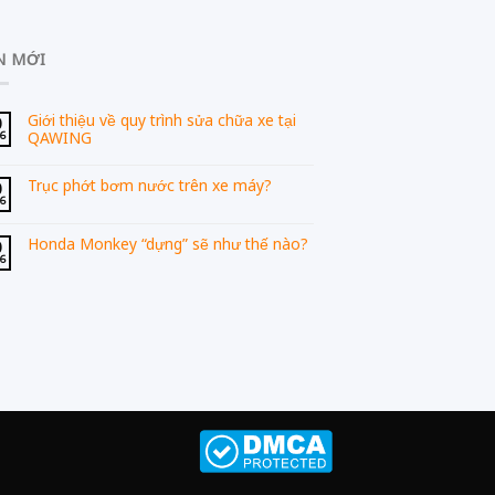
N MỚI
Giới thiệu về quy trình sửa chữa xe tại
0
QAWING
06
Trục phớt bơm nước trên xe máy?
0
06
Honda Monkey “dựng” sẽ như thế nào?
0
06