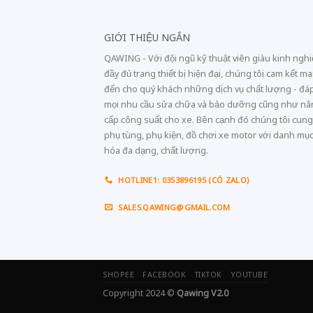
GIỚI THIỆU NGẮN
QAWING - Với đội ngũ kỹ thuật viên giàu kinh ngh
đầy đủ trang thiết bị hiện đại, chúng tôi cam kết m
đến cho quý khách những dịch vụ chất lượng - đá
mọi nhu cầu sửa chữa và bảo dưỡng cũng như n
cấp công suất cho xe. Bên cạnh đó chúng tôi cung
phụ tùng, phụ kiện, đồ chơi xe motor với danh mụ
hóa đa dạng, chất lượng.
HOTLINE1: 0353896195 (CÓ ZALO)
SALES.QAWING@GMAIL.COM
SHOPEE
FACEBOOK
TIKTOK
YOUTUBE
Copyright 2024 ©
Qawing V2.0