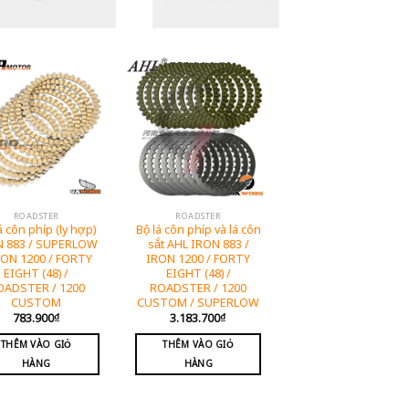
ROADSTER
ROADSTER
á côn phíp (ly hợp)
Bộ lá côn phíp và lá côn
N 883 / SUPERLOW
sắt AHL IRON 883 /
RON 1200 / FORTY
IRON 1200 / FORTY
EIGHT (48) /
EIGHT (48) /
OADSTER / 1200
ROADSTER / 1200
CUSTOM
CUSTOM / SUPERLOW
783.900
₫
3.183.700
₫
THÊM VÀO GIỎ
THÊM VÀO GIỎ
HÀNG
HÀNG