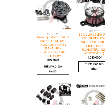
ROADSTER
ROADSTER
Bộ lọc gió độ cho 
Bộ lọc gió độ cho IRON
883 / SUPERLOW
883 / SUPERLOW /
IRON 1200 / FOR
IRON 1200 / FORTY
EIGHT (48) /
EIGHT (48) /
ROADSTER / 12
ROADSTER / 1200
CUSTOM (V6)
CUSTOM (V5)
1.040.000
₫
959.400
₫
THÊM VÀO GIỎ
THÊM VÀO GIỎ
HÀNG
HÀNG