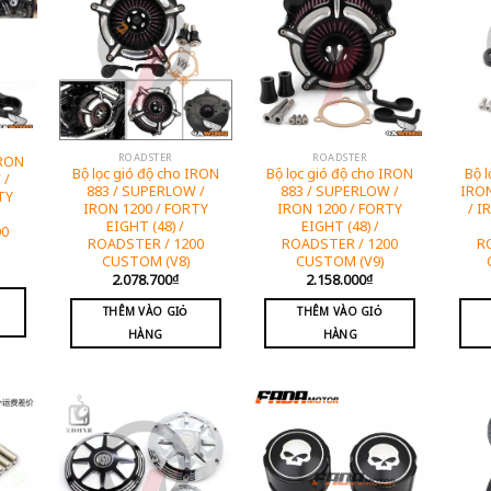
ROADSTER
ROADSTER
IRON
Bộ lọc gió độ cho IRON
Bộ lọc gió độ cho IRON
Bộ 
 /
883 / SUPERLOW /
883 / SUPERLOW /
IRO
TY
IRON 1200 / FORTY
IRON 1200 / FORTY
/ I
EIGHT (48) /
EIGHT (48) /
00
ROADSTER / 1200
ROADSTER / 1200
R
CUSTOM (V8)
CUSTOM (V9)
2.078.700
₫
2.158.000
₫
THÊM VÀO GIỎ
THÊM VÀO GIỎ
HÀNG
HÀNG