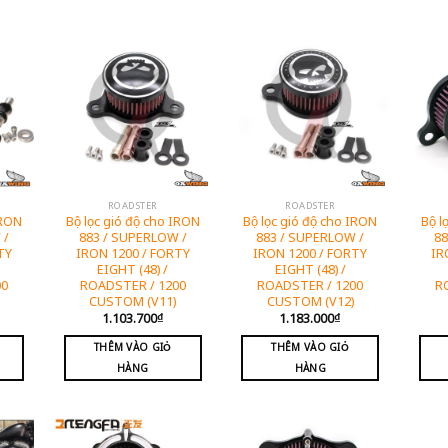
ROADSTER
ROADSTER
IRON
Bộ lọc gió độ cho IRON
Bộ lọc gió độ cho IRON
Bộ l
 /
883 / SUPERLOW /
883 / SUPERLOW /
88
TY
IRON 1200 / FORTY
IRON 1200 / FORTY
IR
EIGHT (48) /
EIGHT (48) /
00
ROADSTER / 1200
ROADSTER / 1200
R
CUSTOM (V11)
CUSTOM (V12)
1.103.700
₫
1.183.000
₫
THÊM VÀO GIỎ
THÊM VÀO GIỎ
HÀNG
HÀNG