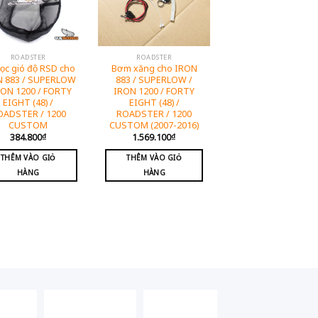
ROADSTER
ROADSTER
lọc gió độ RSD cho
Bơm xăng cho IRON
N 883 / SUPERLOW
883 / SUPERLOW /
RON 1200 / FORTY
IRON 1200 / FORTY
EIGHT (48) /
EIGHT (48) /
OADSTER / 1200
ROADSTER / 1200
CUSTOM
CUSTOM (2007-2016)
384.800
₫
1.569.100
₫
THÊM VÀO GIỎ
THÊM VÀO GIỎ
HÀNG
HÀNG