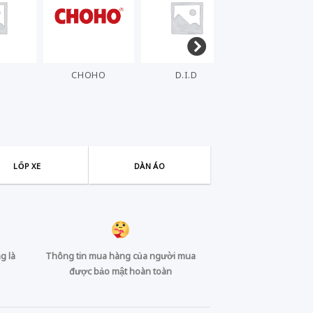
HO
D.I.D
DENSO
ELIG
LỐP XE
DÀN ÁO
g là
Thông tin mua hàng của người mua
được bảo mật hoàn toàn