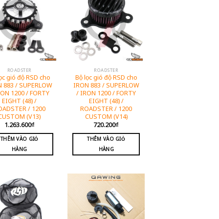
ROADSTER
ROADSTER
lọc gió độ RSD cho
Bộ lọc gió độ RSD cho
N 883 / SUPERLOW
IRON 883 / SUPERLOW
RON 1200 / FORTY
/ IRON 1200 / FORTY
EIGHT (48) /
EIGHT (48) /
OADSTER / 1200
ROADSTER / 1200
CUSTOM (V13)
CUSTOM (V14)
1.263.600
₫
720.200
₫
THÊM VÀO GIỎ
THÊM VÀO GIỎ
HÀNG
HÀNG