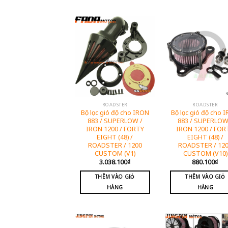
ROADSTER
ROADSTER
Bộ lọc gió độ cho IRON
Bộ lọc gió độ cho 
883 / SUPERLOW /
883 / SUPERLOW
IRON 1200 / FORTY
IRON 1200 / FOR
EIGHT (48) /
EIGHT (48) /
ROADSTER / 1200
ROADSTER / 12
CUSTOM (V1)
CUSTOM (V10)
3.038.100
₫
880.100
₫
THÊM VÀO GIỎ
THÊM VÀO GIỎ
HÀNG
HÀNG