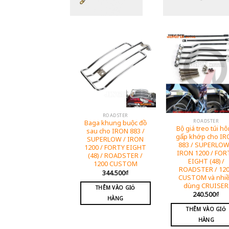
ROADSTER
ROADSTER
Baga khung buộc đồ
Bộ giá treo túi h
sau cho IRON 883 /
gấp khớp cho I
SUPERLOW / IRON
883 / SUPERLOW
1200 / FORTY EIGHT
IRON 1200 / FOR
(48) / ROADSTER /
EIGHT (48) /
1200 CUSTOM
ROADSTER / 12
344.500
₫
CUSTOM và nhi
dùng CRUISER
THÊM VÀO GIỎ
240.500
₫
HÀNG
THÊM VÀO GIỎ
HÀNG