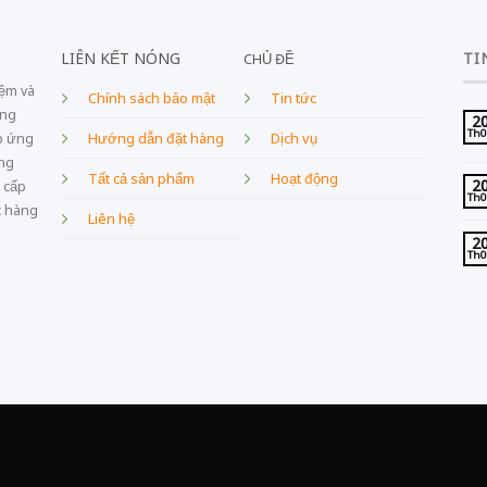
LIÊN KẾT NÓNG
TI
CHỦ ĐỀ
iệm và
Chính sách bảo mật
Tin tức
ang
2
Th
Dịch vụ
p ứng
Hướng dẫn đặt hàng
âng
Tất cả sản phẩm
Hoạt động
2
 cấp
Th
c hàng
Liên hệ
2
Th