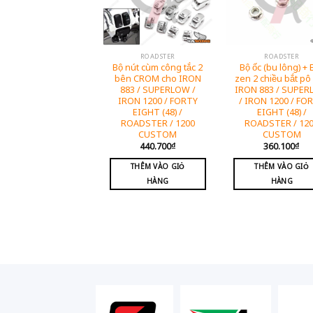
ROADSTER
ROADSTER
Bộ nút cùm công tắc 2
Bộ ốc (bu lông) + 
bên CROM cho IRON
zen 2 chiều bắt pô
883 / SUPERLOW /
IRON 883 / SUPE
IRON 1200 / FORTY
/ IRON 1200 / FO
EIGHT (48) /
EIGHT (48) /
ROADSTER / 1200
ROADSTER / 12
CUSTOM
CUSTOM
440.700
₫
360.100
₫
THÊM VÀO GIỎ
THÊM VÀO GIỎ
HÀNG
HÀNG