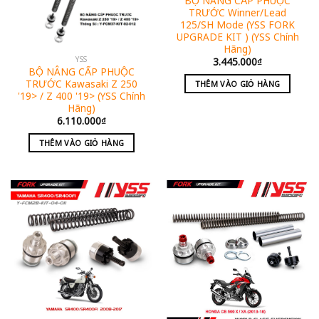
BỘ NÂNG CẤP PHUỘC
TRƯỚC Winner/Lead
125/SH Mode (YSS FORK
UPGRADE KIT ) (YSS Chính
Hãng)
YSS
3.445.000
₫
BỘ NÂNG CẤP PHUỘC
TRƯỚC Kawasaki Z 250
THÊM VÀO GIỎ HÀNG
'19> / Z 400 '19> (YSS Chính
Hãng)
6.110.000
₫
THÊM VÀO GIỎ HÀNG