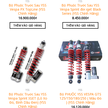
YSS
YSS
Bộ Phuộc Trước Sau YSS
Bộ Phuộc Trước Sau YSS
Vespa PX TopLine (YSS
Vespa Sprint đời iget Black
Chính Hãng)
Series (YSS Chính Hãng)
16.900.000
₫
8.450.000
₫
THÊM VÀO GIỎ HÀNG
THÊM VÀO GIỎ HÀNG
YSS
YSS
Bộ Phuộc Trước Sau YSS
Bộ PHUỘC YSS VESPA GTS
Vespa Sprint IGET (Lò Xo
125/150/180/250 ( Màu Đỏ
Đỏ, Bình Dầu Đen) (YSS
) (YSS Chính Hãng)
Chính Hãng)
16.120.000
₫