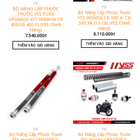
YSS
YSS
BỘ NÂNG CẤP PHUỘC
Bộ Nâng Cấp Phuộc Trước
TRƯỚC YSS FORK
YSS HONDA CB 500 X/ CB
UPGRADE KIT YAMAHA SR
500 XA (17-18) (YSS Chính
400/SR 400 FI (YSS Chính
Hãng)
Hãng)
6.110.000
₫
7.540.000
₫
THÊM VÀO GIỎ HÀNG
THÊM VÀO GIỎ HÀNG
YSS
YSS
Bộ Nâng Cấp Phuộc Trước
Bộ Nâng Cấp Phuộc Trước
YSS Honda CBR150R Y-
YSS Honda CBR150R Y-