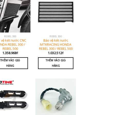
REBEL 300
REBEL 300
 vệ két nước CNC
Bảo vệ két nước
NDA REBEL 300 /
MTKRACING HONDA
REBEL 500
REBEL 300 / REBEL 500
1.358.968
₫
1.032.512
₫
THÊM VÀO GIỎ
THÊM VÀO GIỎ
HÀNG
HÀNG