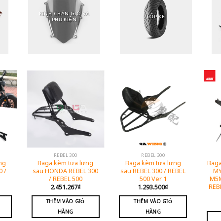
KÍNH CHẮN GIÓ VÀ
LỐP XE
PHỤ KIỆN
REBEL 300
REBEL 300
ng
Baga kèm tựa lưng
Baga kèm tựa lưng
Baga
 /
sau HONDA REBEL 300
sau REBEL 300 / REBEL
MY
/ REBEL 500
500 Ver 1
M5M
REB
2.451.267
₫
1.293.500
₫
THÊM VÀO GIỎ
THÊM VÀO GIỎ
HÀNG
HÀNG