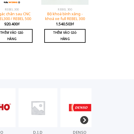
REBEL 300
REBEL 300
gác chân sau CNC
Bộ khoá bình xăng -
EL300 / REBEL 500
khoá xe full REBEL 300
920.400
₫
1.540.503
₫
THÊM VÀO GIỎ
THÊM VÀO GIỎ
HÀNG
HÀNG
HO
D.I.D
DENSO
ELIG