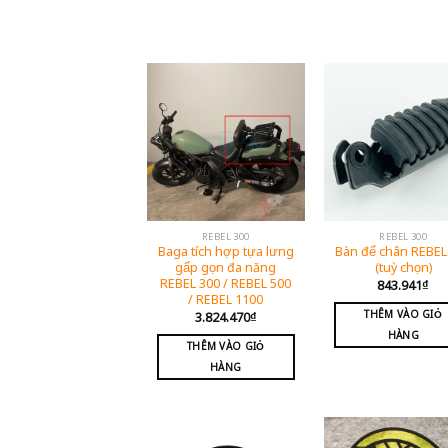
REBEL 300
REBEL 300
Baga tích hợp tựa lưng
Bàn để chân REBEL
gấp gọn đa năng
(tuỳ chọn)
REBEL 300 / REBEL 500
843.941
₫
/ REBEL 1100
THÊM VÀO GIỎ
3.824.470
₫
HÀNG
THÊM VÀO GIỎ
HÀNG