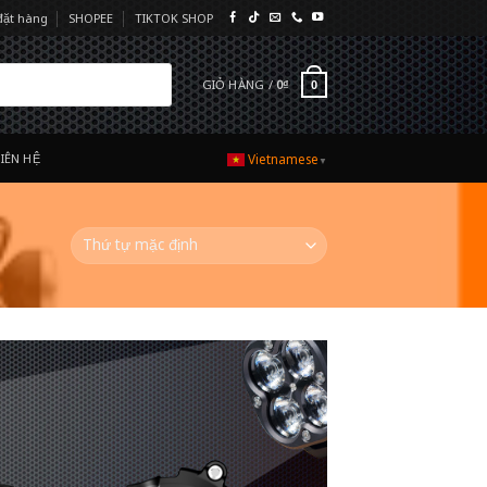
đặt hàng
SHOPEE
TIKTOK SHOP
GIỎ HÀNG /
0
₫
0
LIÊN HỆ
Vietnamese
▼