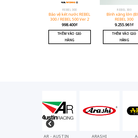
REBEL 300
REBEL 300
Bảo vệ két nước REBEL
Bình xăng lớn (B
300 / REBEL 500 Ver 2
REBEL 300
998.400
₫
9.255.961
₫
THÊM VÀO GIỎ
THÊM VÀO GIỎ
HÀNG
HÀNG
AKRAPOVIC
AR - AUSTIN
ARASHI