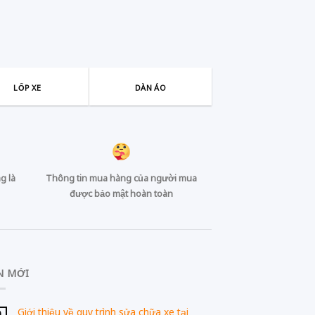
LỐP XE
DÀN ÁO
g là
Thông tin mua hàng của người mua
được bảo mật hoàn toàn
N MỚI
Giới thiệu về quy trình sửa chữa xe tại
0