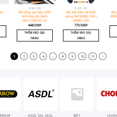
REBEL 300
REBEL 300
XL)
Bộ cổng sạc tẩu, USB
Bộ dán bảo vệ bình
Bộ 
tích hợp đo bình
xăng full REBEL 300 /
REB
MOTOWOLF V2
REBEL 500
448.500
₫
773.500
₫
THÊM VÀO GIỎ
THÊM VÀO GIỎ
HÀNG
HÀNG
1
2
3
4
…
8
9
10
11
ARROW
ASDL OIL SEAL
BRT
CHO