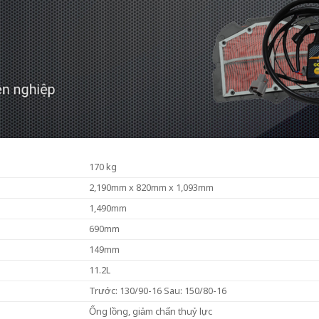
170 kg
2,190mm x 820mm x 1,093mm
1,490mm
690mm
149mm
11.2L
Trước: 130/90-16 Sau: 150/80-16
Ống lồng, giảm chấn thuỷ lực