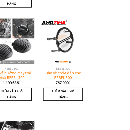
HÀNG
REBEL 300
REBEL 300
vệ bưởng máy trái
Bảo vệ chóa đèn cnc
phải REBEL 300
REBEL 300
1.199.536
₫
767.000
₫
THÊM VÀO GIỎ
THÊM VÀO GIỎ
HÀNG
HÀNG