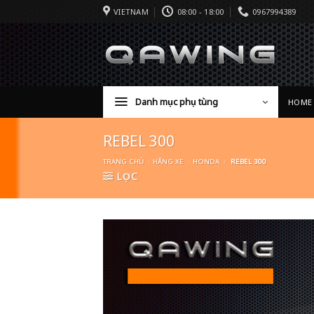
VIETNAM
08:00 - 18:00
0967994389
Danh mục phụ tùng
HOME
REBEL 300
TRANG CHỦ
/
HÃNG XE
/
HONDA
/
REBEL 300
LỌC