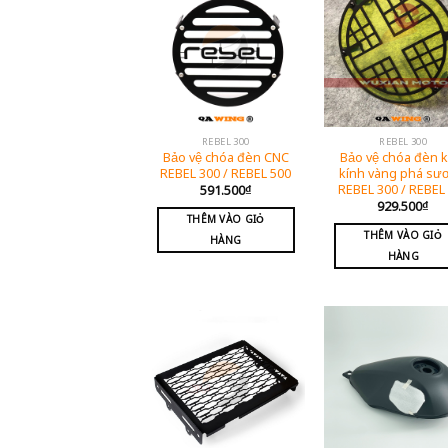
REBEL 300
REBEL 300
Bảo vệ chóa đèn CNC
Bảo vệ chóa đèn 
REBEL 300 / REBEL 500
kính vàng phá sư
REBEL 300 / REBEL
591.500
₫
929.500
₫
THÊM VÀO GIỎ
THÊM VÀO GIỎ
HÀNG
HÀNG