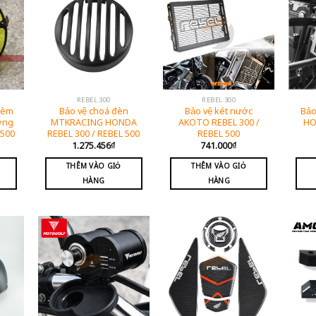
REBEL 300
REBEL 300
kèm
Bảo vệ choá đèn
Bảo vệ két nước
Bảo
ơng
MTKRACING HONDA
AKOTO REBEL 300 /
HO
 500
REBEL 300 / REBEL 500
REBEL 500
1.275.456
₫
741.000
₫
THÊM VÀO GIỎ
THÊM VÀO GIỎ
HÀNG
HÀNG