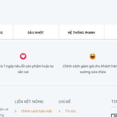
NG
DẦU NHỚT
HỆ THỐNG PHANH
trả 7 ngày nếu lỗi sản phẩm hoặc tư
Chính sách giảm giá cho khách hàn
vấn sai
xưởng sửa chữa
LIÊN KẾT NÓNG
TI
CHỦ ĐỀ
iệm và
Chính sách bảo mật
Tin tức
ang
2