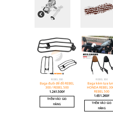
LỌC XĂNG - VAN
LINH KIỆN MOTO
TRỢ LỰC
KHÓA XĂNG
CLASSIC
REBEL 300
REBEL 300
Baga đuôi để đồ REBEL
Baga kèm tựa lư
300 / REBEL 500
HONDA REBEL 300
REBEL 500
1.241.500
₫
1.651.260
₫
THÊM VÀO GIỎ
THÊM VÀO GIỎ
HÀNG
HÀNG