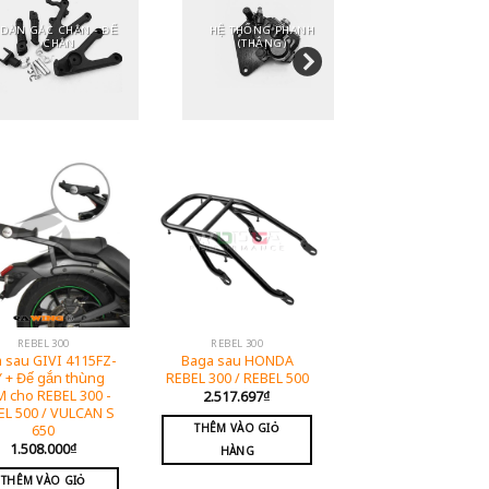
DÀN GÁC CHÂN - ĐỂ
HỆ THỐNG PHANH
CHỐNG ĐỔ - 
CHÂN
(THẮNG)
ĐỘNG C
REBEL 300
REBEL 300
 sau GIVI 4115FZ-
Baga sau HONDA
 + Đế gắn thùng
REBEL 300 / REBEL 500
 cho REBEL 300 -
2.517.697
₫
EL 500 / VULCAN S
THÊM VÀO GIỎ
650
1.508.000
₫
HÀNG
THÊM VÀO GIỎ