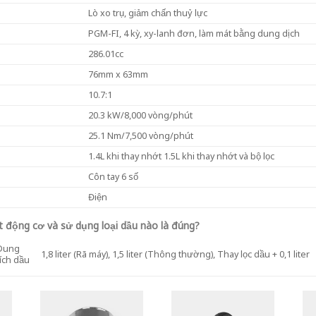
Lò xo trụ, giảm chấn thuỷ lực
PGM-FI, 4 kỳ, xy-lanh đơn, làm mát bằng dung dịch
286.01cc
76mm x 63mm
10.7:1
20.3 kW/8,000 vòng/phút
25.1 Nm/7,500 vòng/phút
1.4L khi thay nhớt 1.5L khi thay nhớt và bộ lọc
Côn tay 6 số
Điện
 động cơ và sử dụng loại dầu nào là đúng?
Dung
1,8 liter (Rã máy), 1,5 liter (Thông thường), Thay lọc dầu + 0,1 liter
tích dầu