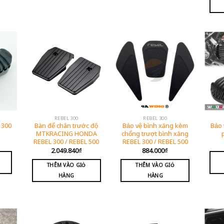
REBEL 300
REBEL 300
 300
Bàn để chân trước độ
Bảo vệ bình xăng kèm
Bảo 
MTKRACING HONDA
chống trượt bình xăng
REBEL 300 / REBEL 500
REBEL 300 / REBEL 500
2.049.840
₫
884.000
₫
THÊM VÀO GIỎ
THÊM VÀO GIỎ
HÀNG
HÀNG