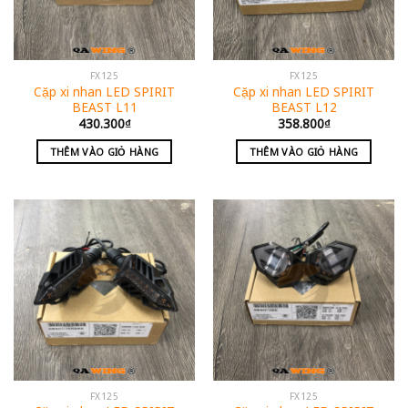
FX125
FX125
Cặp xi nhan LED SPIRIT
Cặp xi nhan LED SPIRIT
BEAST L11
BEAST L12
430.300
₫
358.800
₫
THÊM VÀO GIỎ HÀNG
THÊM VÀO GIỎ HÀNG
FX125
FX125