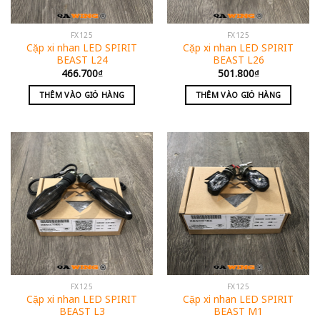
FX125
FX125
Cặp xi nhan LED SPIRIT
Cặp xi nhan LED SPIRIT
BEAST L24
BEAST L26
466.700
₫
501.800
₫
THÊM VÀO GIỎ HÀNG
THÊM VÀO GIỎ HÀNG
FX125
FX125
Cặp xi nhan LED SPIRIT
Cặp xi nhan LED SPIRIT
BEAST L3
BEAST M1