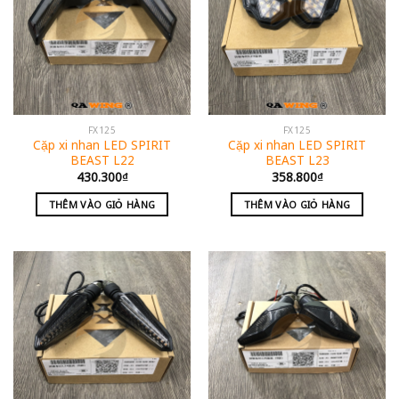
FX125
FX125
Cặp xi nhan LED SPIRIT
Cặp xi nhan LED SPIRIT
BEAST L22
BEAST L23
430.300
₫
358.800
₫
THÊM VÀO GIỎ HÀNG
THÊM VÀO GIỎ HÀNG