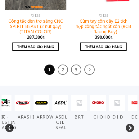
FX125
FX125
Công tắc đèn trợ sáng CNC
Cùm tay côn dây E2 tích
SPIRIT BEAST (2 nút gảy)
hợp công tắc ngắt côn (RCB
(TITAN COLOR)
– Racing Boy)
287.300
₫
390.000
₫
THÊM VÀO GIỎ HÀNG
THÊM VÀO GIỎ HÀNG
1
2
3
VIC
AR -
ARASHI
ARROW
ASDL
BRT
CHOHO
D.I.D
DE
AUSTIN
OIL
RACING
SEAL