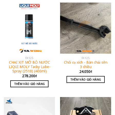
FX125
FX125
CHAI XỊT MỠ BÒ NƯỚC
Chổi cọ xích - Bàn chải sên
LIQUI MOLY Tacky Lube-
3 chiều
Spray (2518) (400ml)
24.050
₫
278.200
₫
THÊM VÀO GIỎ HÀNG
THÊM VÀO GIỎ HÀNG