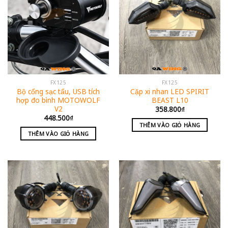
FX125
FX125
Bộ cổng sạc tẩu, USB tích
Cặp xi nhan LED SPIRIT
hợp đo bình MOTOWOLF
BEAST L10
V2
358.800
₫
448.500
₫
THÊM VÀO GIỎ HÀNG
THÊM VÀO GIỎ HÀNG