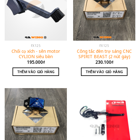
FX125
FX125
Chổi cọ xích - sên motor
Công tắc đèn trợ sáng CNC
CYLION siêu bền
SPIRIT BEAST (2 nút gảy)
195.000
₫
230.100
₫
THÊM VÀO GIỎ HÀNG
THÊM VÀO GIỎ HÀNG