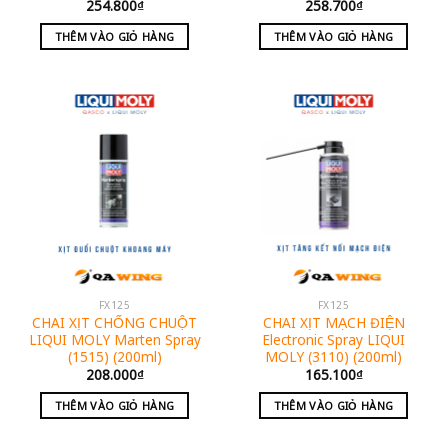
254.800
₫
258.700
₫
THÊM VÀO GIỎ HÀNG
THÊM VÀO GIỎ HÀNG
FX125
FX125
CHAI XỊT CHỐNG CHUỘT
CHAI XỊT MẠCH ĐIỆN
LIQUI MOLY Marten Spray
Electronic Spray LIQUI
(1515) (200ml)
MOLY (3110) (200ml)
208.000
₫
165.100
₫
THÊM VÀO GIỎ HÀNG
THÊM VÀO GIỎ HÀNG