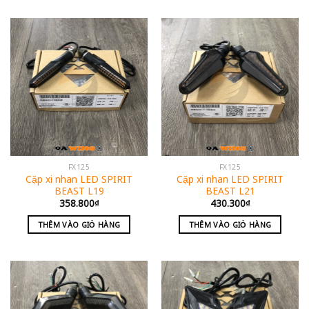
FX125
FX125
Cặp xi nhan LED SPIRIT
Cặp xi nhan LED SPIRIT
BEAST L19
BEAST L21
358.800
₫
430.300
₫
THÊM VÀO GIỎ HÀNG
THÊM VÀO GIỎ HÀNG