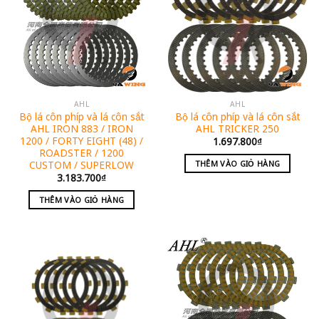
AHL
AHL
Bộ lá côn phíp và lá côn sắt
Bộ lá côn phíp và lá côn sắt
AHL IRON 883 / IRON
AHL TRICKER 250
1200 / FORTY EIGHT (48) /
1.697.800
₫
ROADSTER / 1200
CUSTOM / SUPERLOW
THÊM VÀO GIỎ HÀNG
3.183.700
₫
THÊM VÀO GIỎ HÀNG