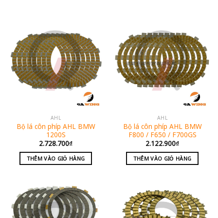
AHL
AHL
Bộ lá côn phíp AHL BMW
Bộ lá côn phíp AHL BMW
1200S
F800 / F650 / F700GS
2.728.700
₫
2.122.900
₫
THÊM VÀO GIỎ HÀNG
THÊM VÀO GIỎ HÀNG