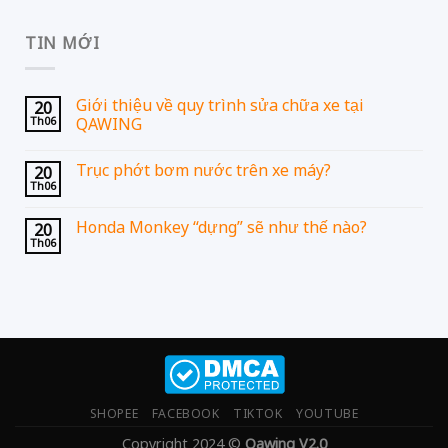
TIN MỚI
Giới thiệu về quy trình sửa chữa xe tại
20
Th06
QAWING
Trục phớt bơm nước trên xe máy?
20
Th06
Honda Monkey “dựng” sẽ như thế nào?
20
Th06
SHOPEE
FACEBOOK
TIKTOK
YOUTUBE
Copyright 2024 ©
Qawing V2.0