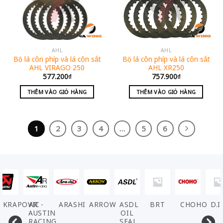
AHL
AHL
Bộ lá côn phíp và lá côn sắt
Bộ lá côn phíp và lá côn sắt
AHL VIRAGO 250
AHL XR250
577.200
₫
757.900
₫
THÊM VÀO GIỎ HÀNG
THÊM VÀO GIỎ HÀNG
1
2
3
4
…
5
6
AKRAPOVIC
AR -
ARASHI
ARROW
ASDL
BRT
CHOHO
D.I
AUSTIN
OIL
RACING
SEAL