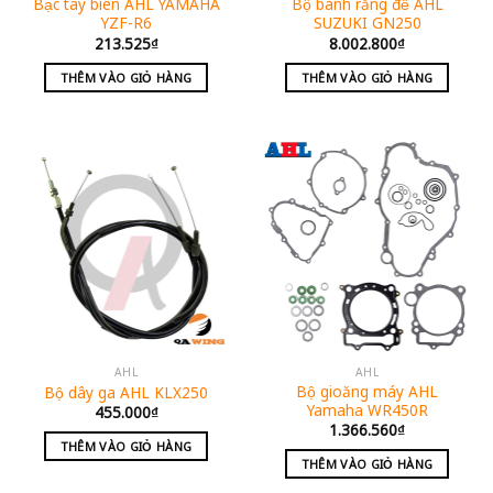
Bạc tay biên AHL YAMAHA
Bộ bánh răng đề AHL
YZF-R6
SUZUKI GN250
213.525
₫
8.002.800
₫
THÊM VÀO GIỎ HÀNG
THÊM VÀO GIỎ HÀNG
AHL
AHL
Bộ gioăng máy AHL
Bộ dây ga AHL KLX250
Yamaha WR450R
455.000
₫
1.366.560
₫
THÊM VÀO GIỎ HÀNG
THÊM VÀO GIỎ HÀNG