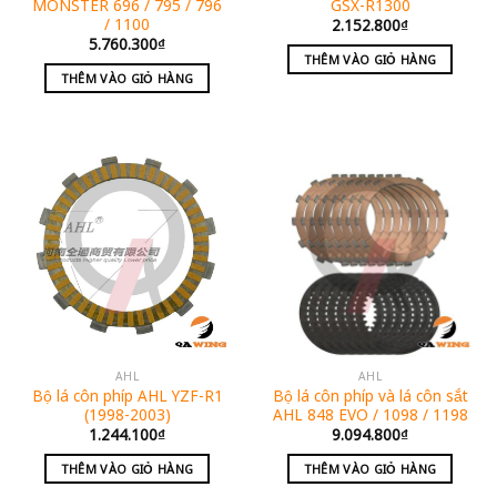
MONSTER 696 / 795 / 796
GSX-R1300
/ 1100
2.152.800
₫
5.760.300
₫
THÊM VÀO GIỎ HÀNG
THÊM VÀO GIỎ HÀNG
AHL
AHL
Bộ lá côn phíp AHL YZF-R1
Bộ lá côn phíp và lá côn sắt
(1998-2003)
AHL 848 EVO / 1098 / 1198
1.244.100
₫
9.094.800
₫
THÊM VÀO GIỎ HÀNG
THÊM VÀO GIỎ HÀNG