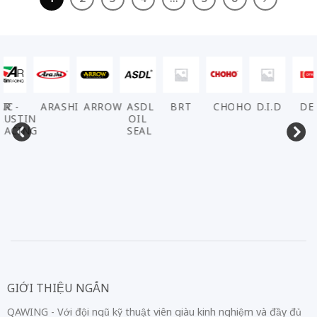
VIC
AR -
ARASHI
ARROW
ASDL
BRT
CHOHO
D.I.D
DE
AUSTIN
OIL
RACING
SEAL
GIỚI THIỆU NGẮN
QAWING - Với đội ngũ kỹ thuật viên giàu kinh nghiệm và đầy đủ