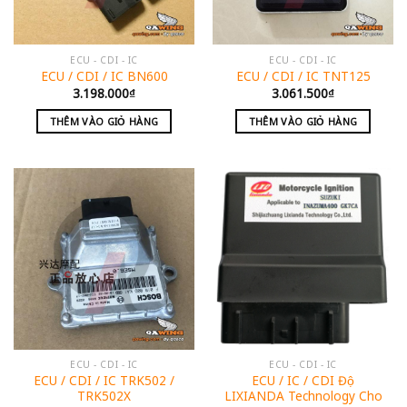
ECU - CDI - IC
ECU - CDI - IC
ECU / CDI / IC BN600
ECU / CDI / IC TNT125
3.198.000
₫
3.061.500
₫
THÊM VÀO GIỎ HÀNG
THÊM VÀO GIỎ HÀNG
ECU - CDI - IC
ECU - CDI - IC
ECU / CDI / IC TRK502 /
ECU / IC / CDI Độ
TRK502X
LIXIANDA Technology Cho