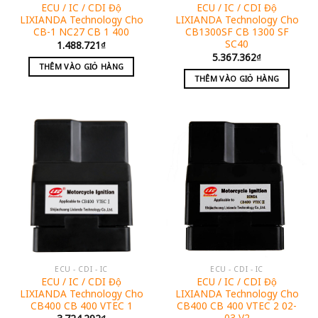
ECU / IC / CDI Độ
ECU / IC / CDI Độ
LIXIANDA Technology Cho
LIXIANDA Technology Cho
CB-1 NC27 CB 1 400
CB1300SF CB 1300 SF
SC40
1.488.721
₫
5.367.362
₫
THÊM VÀO GIỎ HÀNG
THÊM VÀO GIỎ HÀNG
ECU - CDI - IC
ECU - CDI - IC
ECU / IC / CDI Độ
ECU / IC / CDI Độ
LIXIANDA Technology Cho
LIXIANDA Technology Cho
CB400 CB 400 VTEC 1
CB400 CB 400 VTEC 2 02-
03 V2