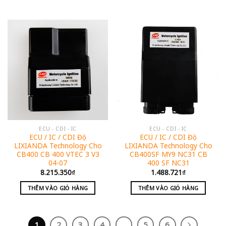
ECU - CDI - IC
ECU - CDI - IC
ECU / IC / CDI Độ
ECU / IC / CDI Độ
LIXIANDA Technology Cho
LIXIANDA Technology Cho
CB400 CB 400 VTEC 3 V3
CB400SF MY9 NC31 CB
04-07
400 SF NC31
8.215.350
₫
1.488.721
₫
THÊM VÀO GIỎ HÀNG
THÊM VÀO GIỎ HÀNG
1
2
3
4
…
5
6