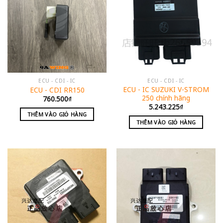
ECU - CDI - IC
ECU - CDI - IC
ECU - IC SUZUKI V-STROM
ECU - CDI RR150
250 chính hãng
760.500
₫
5.243.225
₫
THÊM VÀO GIỎ HÀNG
THÊM VÀO GIỎ HÀNG