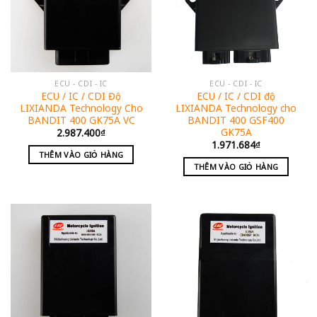
ECU - CDI - IC
ECU - CDI - IC
ECU / IC / CDI Độ
ECU / IC / CDI độ
LIXIANDA Technology Cho
LIXIANDA Technology cho
BANDIT 400 GK75A VC
BANDIT 400 GSF400
GK75A
2.987.400
₫
1.971.684
₫
THÊM VÀO GIỎ HÀNG
THÊM VÀO GIỎ HÀNG