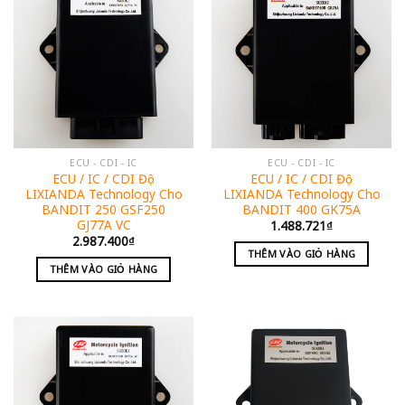
ECU - CDI - IC
ECU - CDI - IC
ECU / IC / CDI Độ
ECU / IC / CDI Độ
LIXIANDA Technology Cho
LIXIANDA Technology Cho
BANDIT 250 GSF250
BANDIT 400 GK75A
GJ77A VC
1.488.721
₫
2.987.400
₫
THÊM VÀO GIỎ HÀNG
THÊM VÀO GIỎ HÀNG