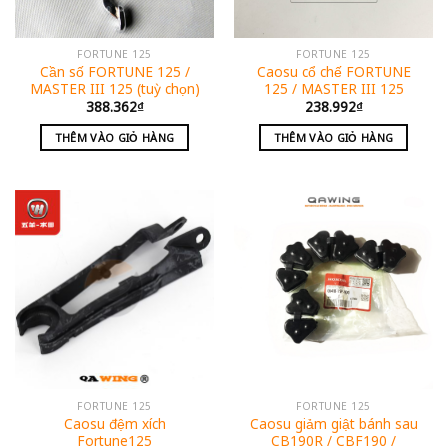
FORTUNE 125
FORTUNE 125
Cần số FORTUNE 125 /
Caosu cổ chế FORTUNE
MASTER III 125 (tuỳ chọn)
125 / MASTER III 125
388.362
₫
238.992
₫
THÊM VÀO GIỎ HÀNG
THÊM VÀO GIỎ HÀNG
FORTUNE 125
FORTUNE 125
Caosu đệm xích
Caosu giảm giật bánh sau
Fortune125
CB190R / CBF190 /