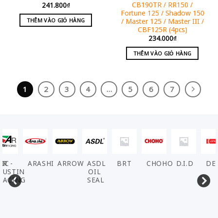
CB190TR / RR150 /
241.800
₫
Fortune 125 / Shadow 150
/ Master 125 / Master III /
THÊM VÀO GIỎ HÀNG
CBF125R (4pcs)
234.000
₫
THÊM VÀO GIỎ HÀNG
1
2
3
4
…
5
6
7
VIC
AR -
ARASHI
ARROW
ASDL
BRT
CHOHO
D.I.D
DE
AUSTIN
OIL
RACING
SEAL