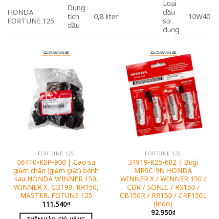
Loại
Dung
HONDA
dầu
tích
0,8 liter
10W40
FORTUNE 125
sử
dầu
dụng
FORTUNE 125
FORTUNE 125
06410-KSP-900 | Cao su
31919-K25-602 | Bugi
giảm chấn (giảm giật) bánh
MR9C-9N HONDA
sau HONDA WINNER 150,
WINNER X / WINNER 150 /
WINNER X, CB190, RR150,
CBR / SONIC / RS150 /
MASTER, FOTUNE 125
CB150R / RR150 / CRF150L
(Indo)
111.540
₫
92.950
₫