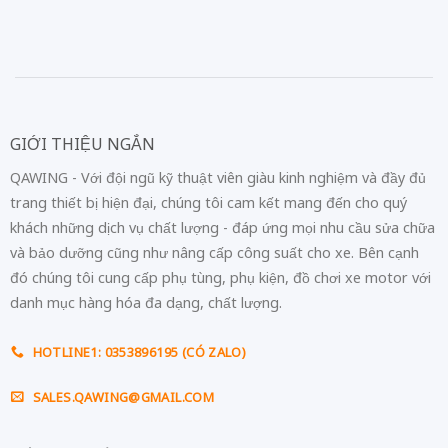
GIỚI THIỆU NGẮN
QAWING - Với đội ngũ kỹ thuật viên giàu kinh nghiệm và đầy đủ
trang thiết bị hiện đại, chúng tôi cam kết mang đến cho quý
khách những dịch vụ chất lượng - đáp ứng mọi nhu cầu sửa chữa
và bảo dưỡng cũng như nâng cấp công suất cho xe. Bên cạnh
đó chúng tôi cung cấp phụ tùng, phụ kiện, đồ chơi xe motor với
danh mục hàng hóa đa dạng, chất lượng.
HOTLINE1: 0353896195 (CÓ ZALO)
SALES.QAWING@GMAIL.COM