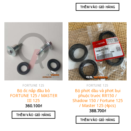
THÊM VÀO GIỎ HÀNG
FORTUNE 125
FORTUNE 125
Bộ ốc nắp đầu bò
Bộ phớt dầu và phớt bụi
FORTUNE 125 / MASTER
phuộc trước RR150 /
III 125
Shadow 150 / Fortune 125
/ Master 125 (4pcs)
360.100
₫
388.700
₫
THÊM VÀO GIỎ HÀNG
THÊM VÀO GIỎ HÀNG