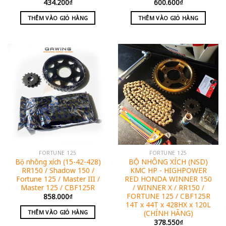
434.200
₫
600.600
₫
THÊM VÀO GIỎ HÀNG
THÊM VÀO GIỎ HÀNG
FORTUNE 125
FORTUNE 125
Bộ nhông xích (15-42-428)
BỘ NHÔNG XÍCH (NSD)
RR150 / Shadow 150 /
KMC HP - HIGHPOWER
Fortune 125 / Master III /
RED HONDA WINNER 150
Master 125 / CBF125R
/ WINNER X / RR150 /
FORTUNE 125 / CBF125R
858.000
₫
14T x 44T x 428HX x 120L
(CHÍNH HÃNG)
THÊM VÀO GIỎ HÀNG
378.550
₫