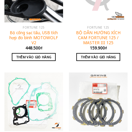
FORTUNE 125
FORTUNE 125
Bộ cổng sạc tẩu, USB tích
BỘ DẪN HƯỚNG XÍCH
hợp đo bình MOTOWOLF
CAM FORTUNE 125 /
V2
MASTER III 125
448.500
₫
159.900
₫
THÊM VÀO GIỎ HÀNG
THÊM VÀO GIỎ HÀNG