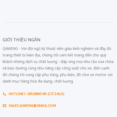
GIỚI THIỆU NGẮN
QAWING - Với đội ngũ kỹ thuật viên giàu kinh nghiệm và đầy đủ
trang thiết bị hiện đại, chúng tôi cam kết mang đến cho quý
khách những dịch vụ chất lượng - đáp ứng mọi nhu cầu sửa chữa
và bảo dưỡng cũng như nâng cấp công suất cho xe. Bên cạnh
đó chúng tôi cung cấp phụ tùng, phụ kiện, đồ chơi xe motor với
danh mục hàng hóa đa dạng, chất lượng.
HOTLINE1: 0353896195 (CÓ ZALO)
SALES.QAWING@GMAIL.COM