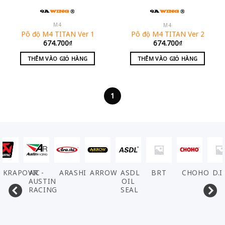
M4
M4
Pô độ M4 TITAN Ver 1
Pô độ M4 TITAN Ver 2
674.700
₫
674.700
₫
THÊM VÀO GIỎ HÀNG
THÊM VÀO GIỎ HÀNG
1
AKRAPOVIC
AR -
ARASHI
ARROW
ASDL
BRT
CHOHO
D.I
AUSTIN
OIL
RACING
SEAL