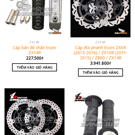
ZX14R
ZX14R
Cặp bàn để chân trước
Cặp đĩa phanh trước ZX6R
ZX14R
(2013-2016) / ZX10R (2011-
2015) / Z800 / ZX14R
227.500
₫
3.941.600
₫
THÊM VÀO GIỎ HÀNG
THÊM VÀO GIỎ HÀNG