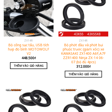
ZX14R
ZX14R
Bộ cổng sạc tẩu, USB tích
Bộ phớt dầu và phớt bụi
hợp đo bình MOTOWOLF
phuộc trước (giảm xóc) xe
V2
KAWASAKI ZX1400 A6F,A7F
ZZR1400 Ninja ZX-14 06-
448.500
₫
07 (bộ đủ 4pcs)
THÊM VÀO GIỎ HÀNG
312.000
₫
THÊM VÀO GIỎ HÀNG