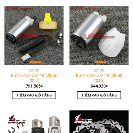
ZX14R
ZX14R
Bơm xăng ZX14R (2006-
Bơm xăng ZX14R (2008-
2007)
2016)
791.505
₫
644.930
₫
THÊM VÀO GIỎ HÀNG
THÊM VÀO GIỎ HÀNG