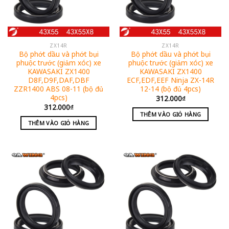
ZX14R
ZX14R
Bộ phớt dầu và phớt bụi
Bộ phớt dầu và phớt bụi
phuộc trước (giảm xóc) xe
phuộc trước (giảm xóc) xe
KAWASAKI ZX1400
KAWASAKI ZX1400
D8F,D9F,DAF,DBF
ECF,EDF,EEF Ninja ZX-14R
ZZR1400 ABS 08-11 (bộ đủ
12-14 (bộ đủ 4pcs)
4pcs)
312.000
₫
312.000
₫
THÊM VÀO GIỎ HÀNG
THÊM VÀO GIỎ HÀNG