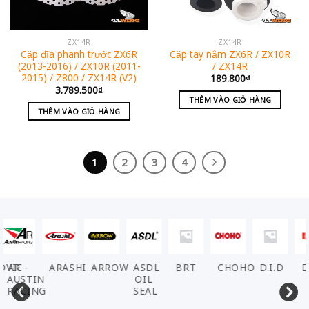
ZX14R
ZX14R
Cặp đĩa phanh trước ZX6R
Cặp tay nắm ZX6R / ZX10R
(2013-2016) / ZX10R (2011-
/ ZX14R
2015) / Z800 / ZX14R (V2)
189.800
₫
3.789.500
₫
THÊM VÀO GIỎ HÀNG
THÊM VÀO GIỎ HÀNG
1
2
3
4
VIC
AR -
ARASHI
ARROW
ASDL
BRT
CHOHO
D.I.D
DE
AUSTIN
OIL
RACING
SEAL