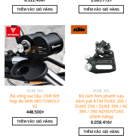
THÊM VÀO GIỎ HÀNG
THÊM VÀO GIỎ HÀNG
DUKE 200
DUKE 200
Bộ cổng sạc tẩu, USB tích
Bộ cùm heo phanh sau
hợp đo bình MOTOWOLF
kèm pat KTM DUKE 200 /
V2
DUKE 250 / DUKE 390 / RC
390 / 390 ADVENTURE
448.500
₫
(chính hãng)
THÊM VÀO GIỎ HÀNG
6.058.416
₫
THÊM VÀO GIỎ HÀNG