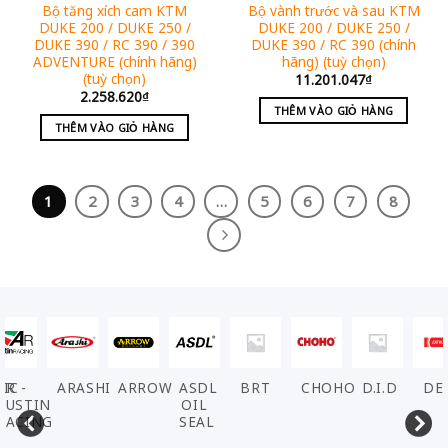
Bộ tăng xích cam KTM
Bộ vành trước và sau KTM
DUKE 200 / DUKE 250 /
DUKE 200 / DUKE 250 /
DUKE 390 / RC 390 / 390
DUKE 390 / RC 390 (chính
ADVENTURE (chính hãng)
hãng) (tuỳ chọn)
(tuỳ chọn)
11.201.047
₫
2.258.620
₫
THÊM VÀO GIỎ HÀNG
THÊM VÀO GIỎ HÀNG
1
2
3
4
…
5
6
7
8
VIC
AR -
ARASHI
ARROW
ASDL
BRT
CHOHO
D.I.D
DE
AUSTIN
OIL
RACING
SEAL