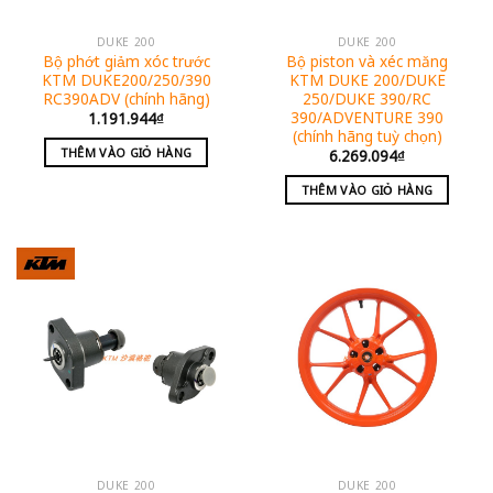
DUKE 200
DUKE 200
Bộ phớt giảm xóc trước
Bộ piston và xéc măng
KTM DUKE200/250/390
KTM DUKE 200/DUKE
RC390ADV (chính hãng)
250/DUKE 390/RC
390/ADVENTURE 390
1.191.944
₫
(chính hãng tuỳ chọn)
THÊM VÀO GIỎ HÀNG
6.269.094
₫
THÊM VÀO GIỎ HÀNG
DUKE 200
DUKE 200