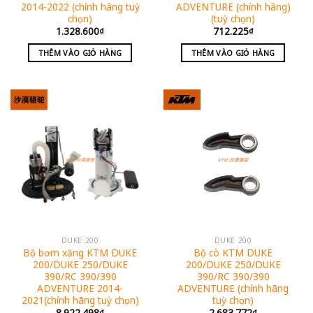
2014-2022 (chính hãng tuỳ
ADVENTURE (chính hãng)
chọn)
(tuỳ chọn)
1.328.600
₫
712.225
₫
THÊM VÀO GIỎ HÀNG
THÊM VÀO GIỎ HÀNG
DUKE 200
DUKE 200
Bộ bơm xăng KTM DUKE
Bộ cò KTM DUKE
200/DUKE 250/DUKE
200/DUKE 250/DUKE
390/RC 390/390
390/RC 390/390
ADVENTURE 2014-
ADVENTURE (chính hãng
2021(chính hãng tuỳ chọn)
tuỳ chọn)
8.922.498
₫
2.683.772
₫