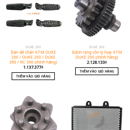
DUKE 200
DUKE 200
Bàn để chân KTM DUKE
Bánh răng côn ly hợp KTM
200 / DUKE 250 / DUKE
DUKE 200 (chính hãng)
390 / RC 390 (chính hãng)
2.128.133
₫
1.137.377
₫
THÊM VÀO GIỎ HÀNG
THÊM VÀO GIỎ HÀNG