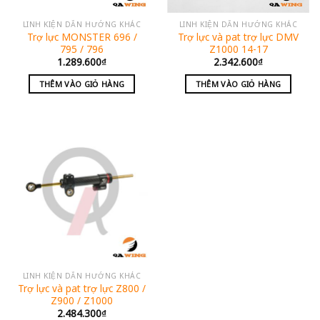
LINH KIỆN DẪN HƯỚNG KHÁC
LINH KIỆN DẪN HƯỚNG KHÁC
Trợ lực MONSTER 696 /
Trợ lực và pat trợ lực DMV
795 / 796
Z1000 14-17
1.289.600
₫
2.342.600
₫
THÊM VÀO GIỎ HÀNG
THÊM VÀO GIỎ HÀNG
LINH KIỆN DẪN HƯỚNG KHÁC
Trợ lực và pat trợ lực Z800 /
Z900 / Z1000
2.484.300
₫