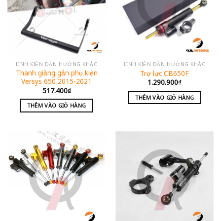
LINH KIỆN DẪN HƯỚNG KHÁC
LINH KIỆN DẪN HƯỚNG KHÁC
Thanh giằng gắn phụ kiện
Trợ lực CB650F
Versys 650 2015-2021
1.290.900
₫
517.400
₫
THÊM VÀO GIỎ HÀNG
THÊM VÀO GIỎ HÀNG