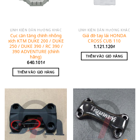
LINH KIỆN DẪN HƯỚNG KHÁC
LINH KIỆN DẪN HƯỚNG KHÁC
Cục căn tăng chỉnh nhông
Giá đỡ tay lái HONDA
xích KTM DUKE 200 / DUKE
CROSS CUB 110
250 / DUKE 390 / RC 390 /
1.121.120
₫
390 ADVENTURE (chính
hãng)
THÊM VÀO GIỎ HÀNG
640.101
₫
THÊM VÀO GIỎ HÀNG