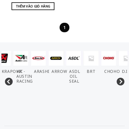
THÊM VÀO GIỎ HÀNG
1
VIC
AR -
ARASHI
ARROW
ASDL
BRT
CHOHO
D.I.D
DE
AUSTIN
OIL
RACING
SEAL