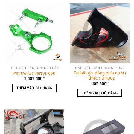
LINH KIỆN DẪN HƯỚNG KHÁC
LINH KIỆN DẪN HƯỚNG KHÁC
Tai bắt ghi đông phía dưới (
Pat trợ lực Versys 650
1 chiếc ) BN302
1.401.400
₫
405.600
₫
THÊM VÀO GIỎ HÀNG
THÊM VÀO GIỎ HÀNG