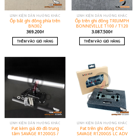
LINH KIỆN DẪN HƯỚNG KHÁC
LINH KIỆN DẪN HƯỚNG KHÁC
Ốp bắt ghi đông phía trên
Ốp trên ghi đông TRIUMPH
BN302
BONNEVILLE T100 / T120
369.200
₫
3.087.500
₫
THÊM VÀO GIỎ HÀNG
THÊM VÀO GIỎ HÀNG
LINH KIỆN DẪN HƯỚNG KHÁC
LINH KIỆN DẪN HƯỚNG KHÁC
Pat kèm giá đỡ đồ trung
Pat trên ghi đông CNC
tâm SAVAGE R1200GS /
SAVAGE R1200GS LC ADV