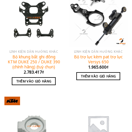
LINH KIỆN DẪN HƯỚNG KHÁC
LINH KIỆN DẪN HƯỚNG KHÁC
Bộ khung bắt ghi đông
Bộ trợ lực kèm pat trợ lực
KTM DUKE 250 / DUKE 390
Versys 650
(chính hãng) (tuỳ chọn)
1.965.600
₫
2.783.417
₫
THÊM VÀO GIỎ HÀNG
THÊM VÀO GIỎ HÀNG