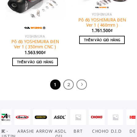
YOSHIMURA
Pô độ YOSHIMURA ĐEN
Ver 1 ( 460mm )
1.761.500
₫
YOSHIMURA
THÊM VÀO GIỎ HÀNG
Pô độ YOSHIMURA ĐEN
Ver 1 ( 350mm CNC )
1.563.900
₫
THÊM VÀO GIỎ HÀNG
1
2
VIC
AR -
ARASHI
ARROW
ASDL
BRT
CHOHO
D.I.D
DE
AUSTIN
OIL