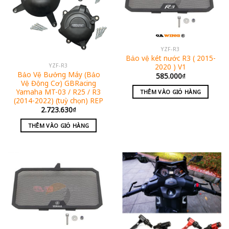
YZF-R3
Bảo vệ két nước R3 ( 2015-
2020 ) V1
YZF-R3
Bảo Vệ Bưởng Máy (Bảo
585.000
₫
Vệ Động Cơ) GBRacing
Yamaha MT-03 / R25 / R3
THÊM VÀO GIỎ HÀNG
(2014-2022) (tuỳ chọn) REP
2.723.630
₫
THÊM VÀO GIỎ HÀNG