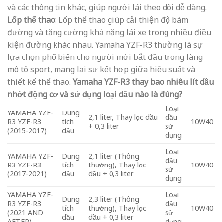
và các thông tin khác, giúp người lái theo dõi dễ dàng.
Lốp thể thao:
Lốp thể thao giúp cải thiện độ bám
đường và tăng cường khả năng lái xe trong nhiều điều
kiện đường khác nhau. Yamaha YZF-R3 thường là sự
lựa chọn phổ biến cho người mới bắt đầu trong làng
mô tô sport, mang lại sự kết hợp giữa hiệu suất và
thiết kế thể thao.
Yamaha YZF-R3 thay bao nhiêu lít dầu
nhớt động cơ và sử dụng loại dầu nào là đúng?
Loại
YAMAHA YZF-
Dung
2,1 liter, Thay lọc dầu
dầu
R3 YZF-R3
tích
10W40
+ 0,3 liter
sử
(2015-2017)
dầu
dụng
Loại
YAMAHA YZF-
Dung
2,1 liter (Thông
dầu
R3 YZF-R3
tích
thường), Thay lọc
10W40
sử
(2017-2021)
dầu
dầu + 0,3 liter
dụng
YAMAHA YZF-
Loại
Dung
2,3 liter (Thông
R3 YZF-R3
dầu
tích
thường), Thay lọc
10W40
(2021 AND
sử
dầu
dầu + 0,3 liter
AFTER)
dụng