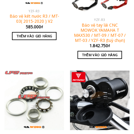
YZF-R3
Bảo vệ két nước R3 / MT-
YZF-R3
03( 2015-2020 ) V2
Bảo vệ tay lái CNC
585.000
₫
MOWOK YAMAHA T
MAX530 / MT-09 / MT-07 /
THÊM VÀO GIỎ HÀNG
MT-03 / YZF-R3 (tuỳ chọn)
1.842.750
₫
THÊM VÀO GIỎ HÀNG