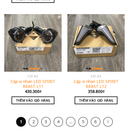
YZF-R3
YZF-R3
Cặp xi nhan LED SPIRIT
Cặp xi nhan LED SPIRIT
BEAST L11
BEAST L12
430.300
₫
358.800
₫
THÊM VÀO GIỎ HÀNG
THÊM VÀO GIỎ HÀNG
1
2
3
4
…
5
6