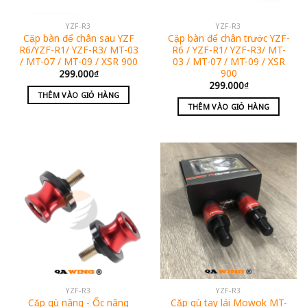
YZF-R3
YZF-R3
Cặp bàn để chân sau YZF
Cặp bàn để chân trước YZF-
R6/YZF-R1/ YZF-R3/ MT-03
R6 / YZF-R1/ YZF-R3/ MT-
/ MT-07 / MT-09 / XSR 900
03 / MT-07 / MT-09 / XSR
900
299.000
₫
299.000
₫
THÊM VÀO GIỎ HÀNG
THÊM VÀO GIỎ HÀNG
YZF-R3
YZF-R3
Cặp gù nâng - Ốc nâng
Cặp gù tay lái Mowok MT-