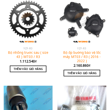
YZF-R3
YZF-R3
Bộ nhông trước sau ( size
Bộ ốp bưởng bảo vệ lốc
43 ) MT03 / R3
máy MT03 / R3 ( 2016 -
2022 )
1.112.540
₫
2.160.860
₫
THÊM VÀO GIỎ HÀNG
THÊM VÀO GIỎ HÀNG