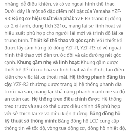
nhàng, dễ điều khiển, và có vẻ ngoại hình thể thao.
Dưới đây là một số đặc điểm nổi bật của Yamaha YZF-
R3:
Động cơ hiệu suất vừa phải:
YZF-R3 trang bị động
cơ 2 xi-lanh, dung tích 321cc, mang lại sự linh hoạt và
hiệu suất phù hợp cho người lái mới và trình độ lái xe
trung bình.
Thiết kế thể thao và góc cạnh:
Với thiết kế
được lấy cảm hứng từ dòng YZF-R, YZF-R3 có vẻ ngoại
hình thể thao với đèn trước đôi và các đường nét góc
cạnh.
Khung gầm nhẹ và linh hoạt:
Khung gầm được
thiết kế để tối ưu hóa sự linh hoạt và ổn định, tạo điều
kiện cho việc lái xe thoải mái.
Hệ thống phanh đáng tin
cậy:
YZF-R3 thường được trang bị hệ thống phanh đĩa
trước và sau, mang lại khả năng phanh mạnh mẽ và độ
an toàn cao.
Hệ thống treo điều chỉnh được:
Hệ thống
treo trước và sau có thể được điều chỉnh để phù hợp
với sở thích lái xe và điều kiện đường.
Bảng đồng hồ
kỹ thuật số thông minh:
Bảng đồng hồ LCD cung cấp
thông tin về tốc độ, vòng tua động cơ, đồng hồ nhiệt độ,