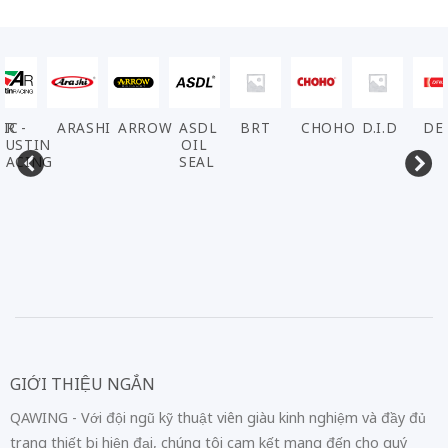
VIC
AR -
ARASHI
ARROW
ASDL
BRT
CHOHO
D.I.D
DE
AUSTIN
OIL
RACING
SEAL
GIỚI THIỆU NGẮN
QAWING - Với đội ngũ kỹ thuật viên giàu kinh nghiệm và đầy đủ
trang thiết bị hiện đại, chúng tôi cam kết mang đến cho quý