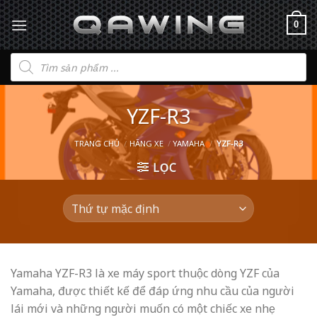
0
Tìm
kiếm
sản
phẩm
YZF-R3
TRANG CHỦ
/
HÃNG XE
/
YAMAHA
/
YZF-R3
LỌC
Yamaha YZF-R3 là xe máy sport thuộc dòng YZF của
Yamaha, được thiết kế để đáp ứng nhu cầu của người
lái mới và những người muốn có một chiếc xe nhẹ