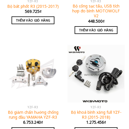
YZF-R3
YZF-R3
Bộ cổng sạc tẩu, USB tích
Bộ bát phốt R3 (2015-2017)
hợp đo bình MOTOWOLF
569.725
₫
V2
THÊM VÀO GIỎ HÀNG
448.500
₫
THÊM VÀO GIỎ HÀNG
YZF-R3
YZF-R3
Bộ giảm chấn hướng chống
Bộ khoá bình xăng full YZF-
rung đầu YAMAHA YZF-R3
R3 (2015-2018)
6.753.240
₫
1.275.456
₫