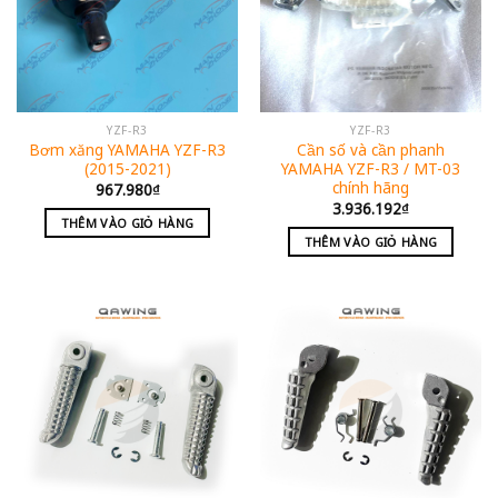
YZF-R3
YZF-R3
Bơm xăng YAMAHA YZF-R3
Cần số và cần phanh
(2015-2021)
YAMAHA YZF-R3 / MT-03
chính hãng
967.980
₫
3.936.192
₫
THÊM VÀO GIỎ HÀNG
THÊM VÀO GIỎ HÀNG