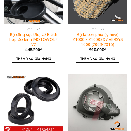
Z1000SX
Z1000SX
Bộ cổng sạc tẩu, USB tích
Bộ lá côn phíp (ly hợp)
hợp đo bình MOTOWOLF
Z1000 / Z1000SX / VERSYS
V2
1000 (2003-2016)
448.500
₫
910.000
₫
THÊM VÀO GIỎ HÀNG
THÊM VÀO GIỎ HÀNG