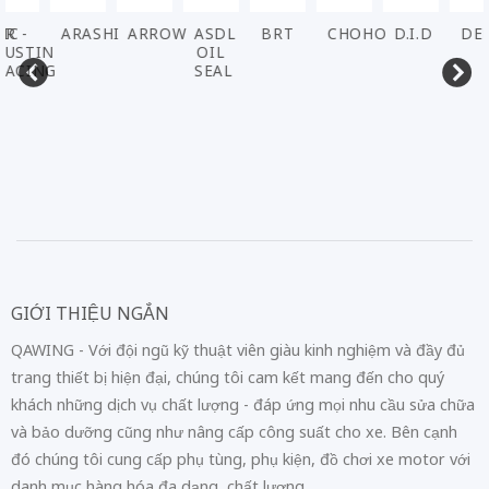
ARASHI
ARROW
ASDL
BRT
CHOHO
D.I.D
DENSO
EL
OIL
SEAL
GIỚI THIỆU NGẮN
QAWING - Với đội ngũ kỹ thuật viên giàu kinh nghiệm và đầy đủ
trang thiết bị hiện đại, chúng tôi cam kết mang đến cho quý
khách những dịch vụ chất lượng - đáp ứng mọi nhu cầu sửa chữa
và bảo dưỡng cũng như nâng cấp công suất cho xe. Bên cạnh
đó chúng tôi cung cấp phụ tùng, phụ kiện, đồ chơi xe motor với
danh mục hàng hóa đa dạng, chất lượng.