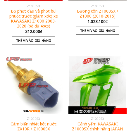
Z1000SX
Z1000SX
Bộ phớt dầu và phớt bụi
Bưởng côn Z1000SX /
phuộc trước (giảm xóc) xe
Z1000 (2010-2015)
KAWASAKI Z1000 2003-
1.023.100
₫
2020 (bộ đủ 4pcs)
THÊM VÀO GIỎ HÀNG
312.000
₫
THÊM VÀO GIỎ HÀNG
Z1000SX
Z1000SX
Cảm biến nhiệt két nước
Cánh yếm KAWASAKI
ZX10R / Z1000SX
Z1000SX chính hãng JAPAN