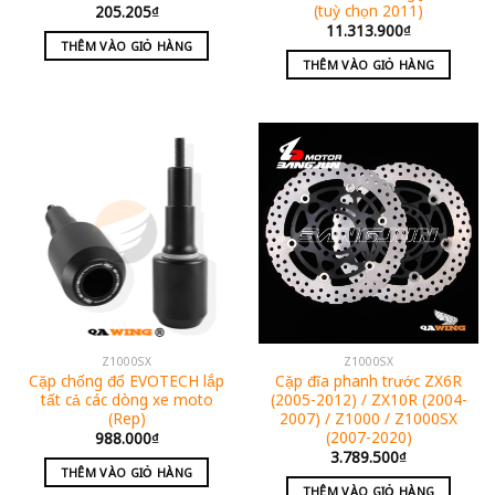
(tuỳ chọn 2011)
205.205
₫
11.313.900
₫
THÊM VÀO GIỎ HÀNG
THÊM VÀO GIỎ HÀNG
Z1000SX
Z1000SX
Cặp chống đổ EVOTECH lắp
Cặp đĩa phanh trước ZX6R
tất cả các dòng xe moto
(2005-2012) / ZX10R (2004-
(Rep)
2007) / Z1000 / Z1000SX
(2007-2020)
988.000
₫
3.789.500
₫
THÊM VÀO GIỎ HÀNG
THÊM VÀO GIỎ HÀNG