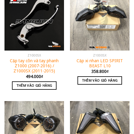
Z1000SX
Z1000SX
Cặp tay côn và tay phanh
Cặp xi nhan LED SPIRIT
Z1000 (2007-2016) /
BEAST L10
Z1000SX (2011-2015)
358.800
₫
494.000
₫
THÊM VÀO GIỎ HÀNG
THÊM VÀO GIỎ HÀNG