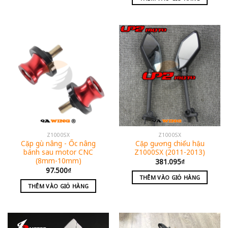
Z1000SX
Z1000SX
Cặp gù nâng - Ốc nâng
Cặp gương chiếu hậu
bánh sau motor CNC
Z1000SX (2011-2013)
(8mm-10mm)
381.095
₫
97.500
₫
THÊM VÀO GIỎ HÀNG
THÊM VÀO GIỎ HÀNG