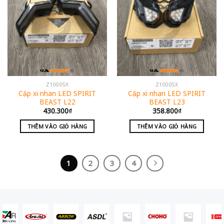
Z1000SX
Z1000SX
Cặp xi nhan LED SPIRIT
Cặp xi nhan LED SPIRIT
BEAST L22
BEAST L23
430.300
₫
358.800
₫
THÊM VÀO GIỎ HÀNG
THÊM VÀO GIỎ HÀNG
1
2
3
4