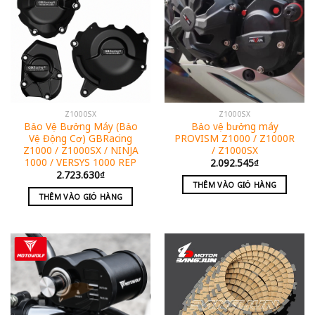
Z1000SX
Z1000SX
Bảo Vệ Bưởng Máy (Bảo
Bảo vệ bưởng máy
Vệ Động Cơ) GBRacing
PROVISM Z1000 / Z1000R
Z1000 / Z1000SX / NINJA
/ Z1000SX
1000 / VERSYS 1000 REP
2.092.545
₫
2.723.630
₫
THÊM VÀO GIỎ HÀNG
THÊM VÀO GIỎ HÀNG