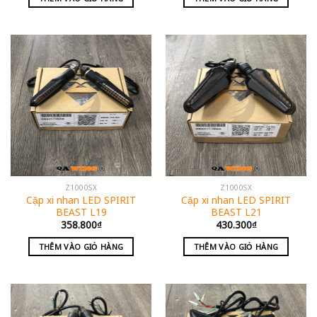
Z1000SX
Z1000SX
Cặp xi nhan LED SPIRIT
Cặp xi nhan LED SPIRIT
BEAST L19
BEAST L21
358.800
₫
430.300
₫
THÊM VÀO GIỎ HÀNG
THÊM VÀO GIỎ HÀNG