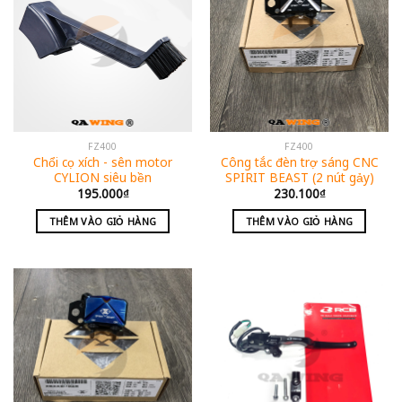
FZ400
FZ400
Chổi cọ xích - sên motor
Công tắc đèn trợ sáng CNC
CYLION siêu bền
SPIRIT BEAST (2 nút gảy)
195.000
₫
230.100
₫
THÊM VÀO GIỎ HÀNG
THÊM VÀO GIỎ HÀNG