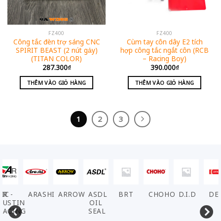
FZ400
FZ400
Công tắc đèn trợ sáng CNC
Cùm tay côn dây E2 tích
SPIRIT BEAST (2 nút gảy)
hợp công tắc ngắt côn (RCB
(TITAN COLOR)
– Racing Boy)
287.300
₫
390.000
₫
THÊM VÀO GIỎ HÀNG
THÊM VÀO GIỎ HÀNG
1
2
3
ARASHI
ARROW
ASDL
BRT
CHOHO
D.I.D
DENSO
EL
OIL
SEAL