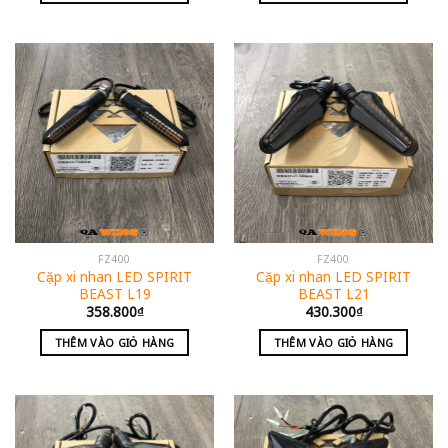
FZ400
FZ400
Cặp xi nhan LED SPIRIT
Cặp xi nhan LED SPIRIT
BEAST L19
BEAST L21
358.800
₫
430.300
₫
THÊM VÀO GIỎ HÀNG
THÊM VÀO GIỎ HÀNG