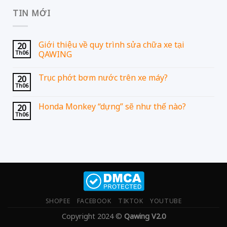
TIN MỚI
Giới thiệu về quy trình sửa chữa xe tại
20
Th06
QAWING
Trục phớt bơm nước trên xe máy?
20
Th06
Honda Monkey “dựng” sẽ như thế nào?
20
Th06
SHOPEE
FACEBOOK
TIKTOK
YOUTUBE
Copyright 2024 ©
Qawing V2.0