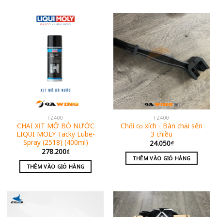
FZ400
FZ400
CHAI XỊT MỠ BÒ NƯỚC
Chổi cọ xích - Bàn chải sên
LIQUI MOLY Tacky Lube-
3 chiều
Spray (2518) (400ml)
24.050
₫
278.200
₫
THÊM VÀO GIỎ HÀNG
THÊM VÀO GIỎ HÀNG