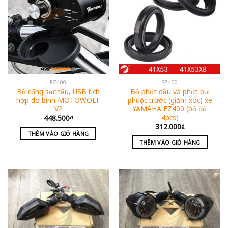
FZ400
FZ400
Bộ cổng sạc tẩu, USB tích
Bộ phớt dầu và phớt bụi
hợp đo bình MOTOWOLF
phuộc trước (giảm xóc) xe
V2
YAMAHA FZ400 (bộ đủ
4pcs)
448.500
₫
312.000
₫
THÊM VÀO GIỎ HÀNG
THÊM VÀO GIỎ HÀNG