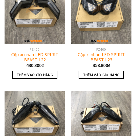
FZ400
FZ400
Cặp xi nhan LED SPIRIT
Cặp xi nhan LED SPIRIT
BEAST L22
BEAST L23
430.300
₫
358.800
₫
THÊM VÀO GIỎ HÀNG
THÊM VÀO GIỎ HÀNG