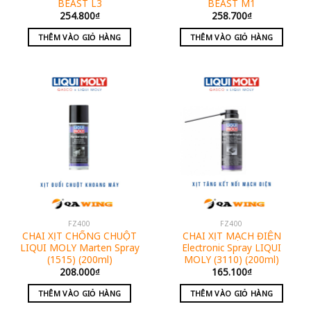
BEAST L3
BEAST M1
254.800
₫
258.700
₫
THÊM VÀO GIỎ HÀNG
THÊM VÀO GIỎ HÀNG
FZ400
FZ400
CHAI XỊT CHỐNG CHUỘT
CHAI XỊT MẠCH ĐIỆN
LIQUI MOLY Marten Spray
Electronic Spray LIQUI
(1515) (200ml)
MOLY (3110) (200ml)
208.000
₫
165.100
₫
THÊM VÀO GIỎ HÀNG
THÊM VÀO GIỎ HÀNG