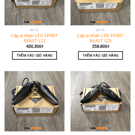
W175
W175
Cặp xi nhan LED SPIRIT
Cặp xi nhan LED SPIRIT
BEAST L22
BEAST L23
430.300
₫
358.800
₫
THÊM VÀO GIỎ HÀNG
THÊM VÀO GIỎ HÀNG