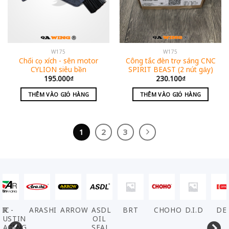
W175
W175
Chổi cọ xích - sên motor
Công tắc đèn trợ sáng CNC
CYLION siêu bền
SPIRIT BEAST (2 nút gảy)
195.000
₫
230.100
₫
THÊM VÀO GIỎ HÀNG
THÊM VÀO GIỎ HÀNG
1
2
3
ARASHI
ARROW
ASDL
BRT
CHOHO
D.I.D
DENSO
EL
OIL
SEAL