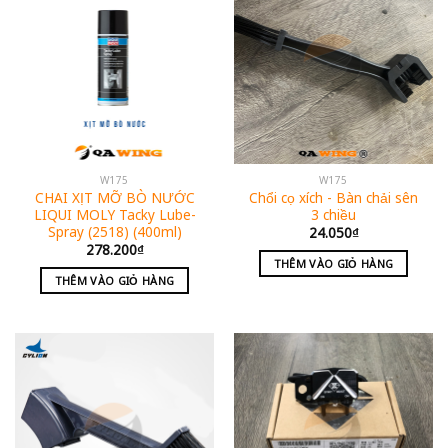
W175
W175
CHAI XỊT MỠ BÒ NƯỚC
Chổi cọ xích - Bàn chải sên
LIQUI MOLY Tacky Lube-
3 chiều
Spray (2518) (400ml)
24.050
₫
278.200
₫
THÊM VÀO GIỎ HÀNG
THÊM VÀO GIỎ HÀNG