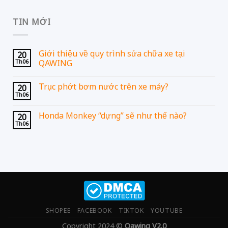
TIN MỚI
Giới thiệu về quy trình sửa chữa xe tại
20
Th06
QAWING
Trục phớt bơm nước trên xe máy?
20
Th06
Honda Monkey “dựng” sẽ như thế nào?
20
Th06
SHOPEE
FACEBOOK
TIKTOK
YOUTUBE
Copyright 2024 ©
Qawing V2.0