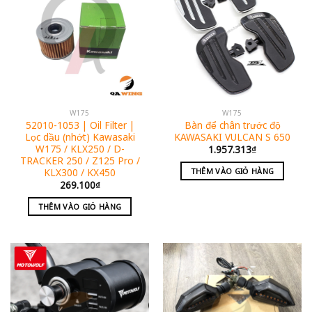
W175
W175
52010-1053 | Oil Filter |
Bàn để chân trước độ
Lọc dầu (nhớt) Kawasaki
KAWASAKI VULCAN S 650
W175 / KLX250 / D-
1.957.313
₫
TRACKER 250 / Z125 Pro /
KLX300 / KX450
THÊM VÀO GIỎ HÀNG
269.100
₫
THÊM VÀO GIỎ HÀNG