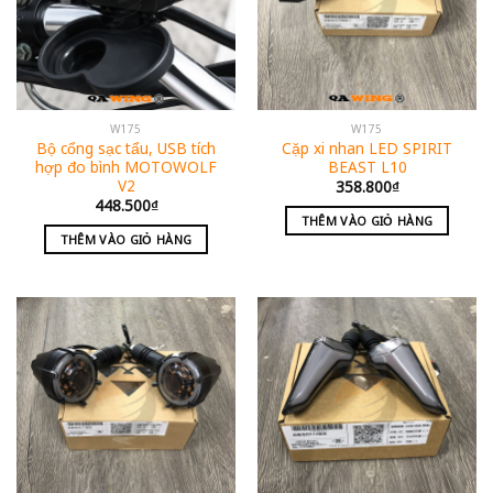
W175
W175
Bộ cổng sạc tẩu, USB tích
Cặp xi nhan LED SPIRIT
hợp đo bình MOTOWOLF
BEAST L10
V2
358.800
₫
448.500
₫
THÊM VÀO GIỎ HÀNG
THÊM VÀO GIỎ HÀNG