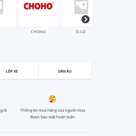
T
CHOHO
D.I.D
DENSO
LỐP XE
DÀN ÁO
g là
Thông tin mua hàng của người mua
được bảo mật hoàn toàn