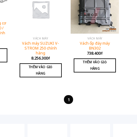
g cơ
 /
ính
VÁCH MÁY
VÁCH MÁY
Vách máy SUZUKI V-
Vách ốp đáy máy
STROM 250 chính
BN302
hãng
738.400
₫
8.256.300
₫
THÊM VÀO GIỎ
THÊM VÀO GIỎ
HÀNG
HÀNG
1