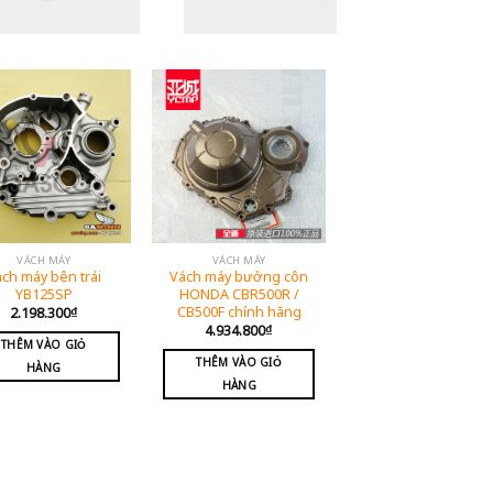
VÁCH MÁY
VÁCH MÁY
ch máy bên trái
Vách máy bưởng côn
YB125SP
HONDA CBR500R /
CB500F chính hãng
2.198.300
₫
4.934.800
₫
THÊM VÀO GIỎ
THÊM VÀO GIỎ
HÀNG
HÀNG