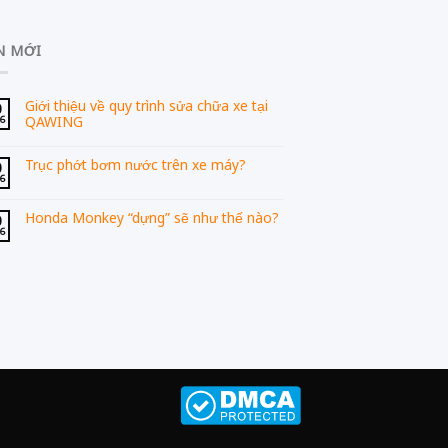
N MỚI
Giới thiệu về quy trình sửa chữa xe tại
0
QAWING
06
Trục phớt bơm nước trên xe máy?
0
06
Honda Monkey “dựng” sẽ như thế nào?
0
06