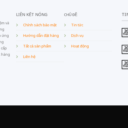
LIÊN KẾT NÓNG
TI
CHỦ ĐỀ
iệm và
Chính sách bảo mật
Tin tức
ang
2
Th
Dịch vụ
p ứng
Hướng dẫn đặt hàng
âng
Tất cả sản phẩm
Hoạt động
2
 cấp
Th
c hàng
Liên hệ
2
Th