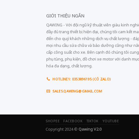
GIỚI THIỆU NGẮN
QAWING - Với đội ngũ kỹ thuật viên giàu kinh ngh
đầy đủ trang thiết bị hiện đại, chúng tôi cam kết m
đến cho quý khách những dịch vụ chất lượng - đá
mọi nhu cầu sửa chữa và bảo dưỡng cũng như n
cấp công suất cho xe. Bên cạnh đó chúng tôi cung
phụ tùng, phụ kiện, đồ chơi xe motor với danh mụ
hóa đa dạng, chất lượng.
HOTLINE1: 0353896195 (CÓ ZALO)
SALES.QAWING@GMAIL.COM
SHOPEE
FACEBOOK
TIKTOK
YOUTUBE
Copyright 2024 ©
Qawing V2.0