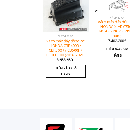
VÁCH MÁY
Vách máy đáy độn
HONDA X-ADV750
NC700 / NC750 ch
hãng
VÁCH MÁY
Vách máy đáy động cơ
7.402.200
₫
HONDA CBR400R /
THÊM VÀO GIỎ
CBR500R / CB500F /
REBEL 500 (2016-2021)
HÀNG
3.653.650
₫
THÊM VÀO GIỎ
HÀNG