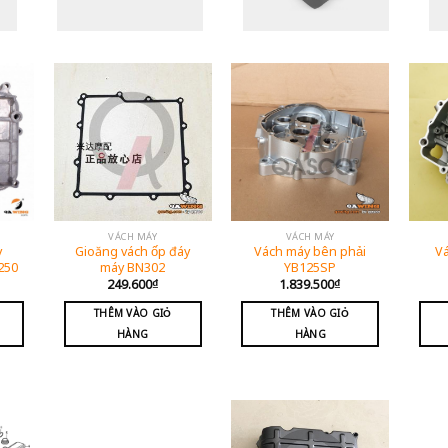
VÁCH MÁY
VÁCH MÁY
y
Gioăng vách ốp đáy
Vách máy bên phải
Vá
250
máy BN302
YB125SP
249.600
₫
1.839.500
₫
THÊM VÀO GIỎ
THÊM VÀO GIỎ
HÀNG
HÀNG