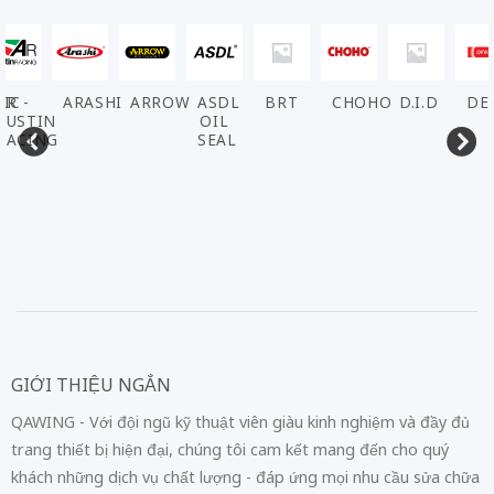
VIC
AR -
ARASHI
ARROW
ASDL
BRT
CHOHO
D.I.D
DE
AUSTIN
OIL
RACING
SEAL
GIỚI THIỆU NGẮN
QAWING - Với đội ngũ kỹ thuật viên giàu kinh nghiệm và đầy đủ
trang thiết bị hiện đại, chúng tôi cam kết mang đến cho quý
khách những dịch vụ chất lượng - đáp ứng mọi nhu cầu sửa chữa