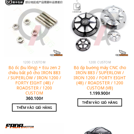
1200 CUSTOM
1200 CUSTOM
Bộ ốc (bu lông) + Ecu zen 2
Bộ ốp bưởng máy CNC cho
chiều bắt pô cho IRON 883
IRON 883 / SUPERLOW /
/ SUPERLOW / IRON 1200 /
IRON 1200 / FORTY EIGHT
FORTY EIGHT (48) /
(48) / ROADSTER / 1200
ROADSTER / 1200
CUSTOM (V8)
CUSTOM
1.199.900
₫
360.100
₫
THÊM VÀO GIỎ HÀNG
THÊM VÀO GIỎ HÀNG