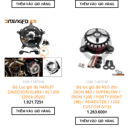
THÊM VÀO GIỎ HÀNG
THÊM VÀO GIỎ HÀNG
1200 CUSTOM
1200 CUSTOM
Bộ Lọc gió độ HARLEY
Bộ lọc gió độ RSD cho
DAVIDSON XL883 / XL1200
IRON 883 / SUPERLOW /
(2004-2020)
IRON 1200 / FORTY EIGHT
(48) / ROADSTER / 1200
1.921.725
₫
CUSTOM (V13)
THÊM VÀO GIỎ HÀNG
1.263.600
₫
THÊM VÀO GIỎ HÀNG