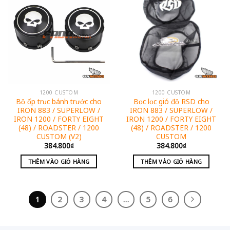
1200 CUSTOM
1200 CUSTOM
Bộ ốp trục bánh trước cho
Bọc lọc gió độ RSD cho
IRON 883 / SUPERLOW /
IRON 883 / SUPERLOW /
IRON 1200 / FORTY EIGHT
IRON 1200 / FORTY EIGHT
(48) / ROADSTER / 1200
(48) / ROADSTER / 1200
CUSTOM (V2)
CUSTOM
384.800
₫
384.800
₫
THÊM VÀO GIỎ HÀNG
THÊM VÀO GIỎ HÀNG
1
2
3
4
…
5
6