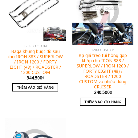
1200 CUSTOM
1200 CUSTOM
Baga khung buộc đồ sau
Bộ giá treo túi hông gấp
cho IRON 883 / SUPERLOW
khớp cho IRON 883 /
/ IRON 1200 / FORTY
SUPERLOW / IRON 1200 /
EIGHT (48) / ROADSTER /
FORTY EIGHT (48) /
1200 CUSTOM
ROADSTER / 1200
344.500
₫
CUSTOM và nhiều dùng
CRUISER
THÊM VÀO GIỎ HÀNG
240.500
₫
THÊM VÀO GIỎ HÀNG