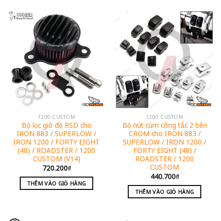
1200 CUSTOM
1200 CUSTOM
Bộ lọc gió độ RSD cho
Bộ nút cùm công tắc 2 bên
IRON 883 / SUPERLOW /
CROM cho IRON 883 /
IRON 1200 / FORTY EIGHT
SUPERLOW / IRON 1200 /
(48) / ROADSTER / 1200
FORTY EIGHT (48) /
CUSTOM (V14)
ROADSTER / 1200
CUSTOM
720.200
₫
440.700
₫
THÊM VÀO GIỎ HÀNG
THÊM VÀO GIỎ HÀNG