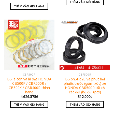
THÊM VÀO GIỎ HÀNG
THÊM VÀO GIỎ HÀNG
CBR500R
CBR500R
Bộ lá côn và lá sắt HONDA
Bộ phớt dầu và phớt bụi
CB500F / CBR500R /
phuộc trước (giảm xóc) xe
CB500X / CBR400R chính
HONDA CBR500R tất cả
hãng
các đời (bộ đủ 4pcs)
4.626.375
₫
312.000
₫
THÊM VÀO GIỎ HÀNG
THÊM VÀO GIỎ HÀNG