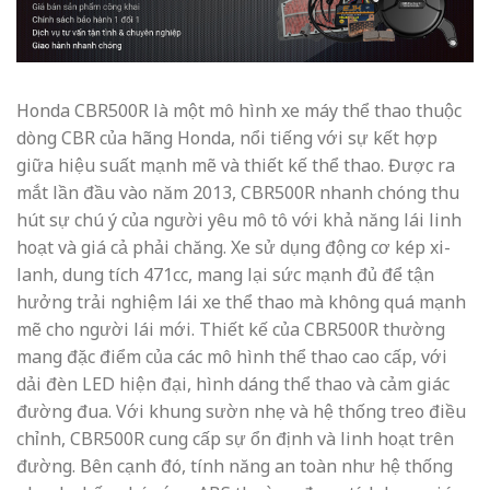
Honda CBR500R là một mô hình xe máy thể thao thuộc
dòng CBR của hãng Honda, nổi tiếng với sự kết hợp
giữa hiệu suất mạnh mẽ và thiết kế thể thao. Được ra
mắt lần đầu vào năm 2013, CBR500R nhanh chóng thu
hút sự chú ý của người yêu mô tô với khả năng lái linh
hoạt và giá cả phải chăng. Xe sử dụng động cơ kép xi-
lanh, dung tích 471cc, mang lại sức mạnh đủ để tận
hưởng trải nghiệm lái xe thể thao mà không quá mạnh
mẽ cho người lái mới. Thiết kế của CBR500R thường
mang đặc điểm của các mô hình thể thao cao cấp, với
dải đèn LED hiện đại, hình dáng thể thao và cảm giác
đường đua. Với khung sườn nhẹ và hệ thống treo điều
chỉnh, CBR500R cung cấp sự ổn định và linh hoạt trên
đường. Bên cạnh đó, tính năng an toàn như hệ thống