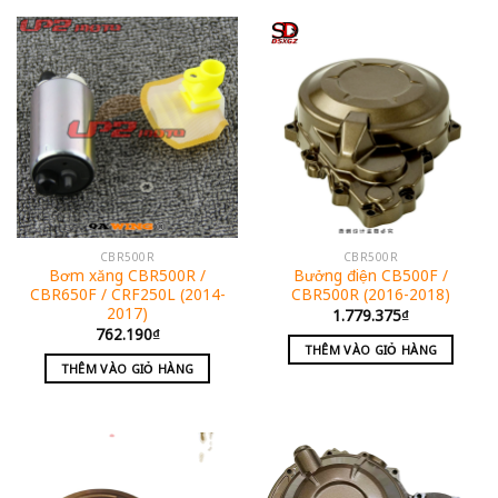
CBR500R
CBR500R
Bơm xăng CBR500R /
Bưởng điện CB500F /
CBR650F / CRF250L (2014-
CBR500R (2016-2018)
2017)
1.779.375
₫
762.190
₫
THÊM VÀO GIỎ HÀNG
THÊM VÀO GIỎ HÀNG