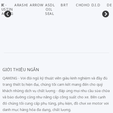
ARASHI
ARROW
ASDL
BRT
CHOHO
D.I.D
DENSO
EL
OIL
SEAL
GIỚI THIỆU NGẮN
QAWING - Với đội ngũ kỹ thuật viên giàu kinh nghiệm và đầy đủ
trang thiết bị hiện đại, chúng tôi cam kết mang đến cho quý
khách những dịch vụ chất lượng - đáp ứng mọi nhu cầu sửa chữa
và bảo dưỡng cũng như nâng cấp công suất cho xe. Bên cạnh
đó chúng tôi cung cấp phụ tùng, phụ kiện, đồ chơi xe motor với
danh mục hàng hóa đa dạng, chất lượng.