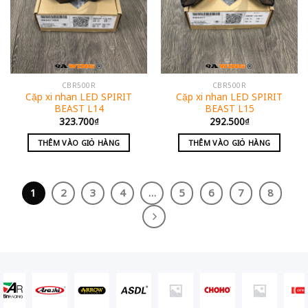
CBR500R
CBR500R
Cặp xi nhan LED SPIRIT
Cặp xi nhan LED SPIRIT
BEAST L14
BEAST L15
323.700
₫
292.500
₫
THÊM VÀO GIỎ HÀNG
THÊM VÀO GIỎ HÀNG
1
2
3
4
…
5
6
7
8