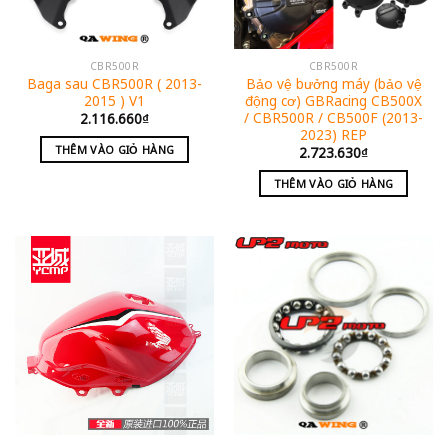
CBR500R
CBR500R
Baga sau CBR500R ( 2013-
Bảo vệ bưởng máy (bảo vệ
2015 ) V1
động cơ) GBRacing CB500X
/ CBR500R / CB500F (2013-
2.116.660
₫
2023) REP
THÊM VÀO GIỎ HÀNG
2.723.630
₫
THÊM VÀO GIỎ HÀNG