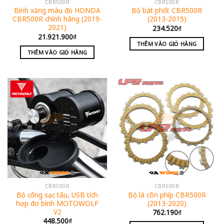
CBR500R
CBR500R
Bình xăng màu đỏ HONDA
Bộ bát phốt CBR500R
CBR500R chính hãng (2019-
(2013-2015)
2021)
234.520
₫
21.921.900
₫
THÊM VÀO GIỎ HÀNG
THÊM VÀO GIỎ HÀNG
CBR500R
CBR500R
Bộ cổng sạc tẩu, USB tích
Bộ lá côn phíp CBR500R
hợp đo bình MOTOWOLF
(2013-2020)
V2
762.190
₫
448.500
₫