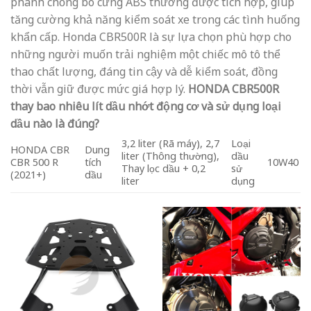
phanh chống bó cứng ABS thường được tích hợp, giúp
tăng cường khả năng kiểm soát xe trong các tình huống
khẩn cấp. Honda CBR500R là sự lựa chọn phù hợp cho
những người muốn trải nghiệm một chiếc mô tô thể
thao chất lượng, đáng tin cậy và dễ kiểm soát, đồng
thời vẫn giữ được mức giá hợp lý.
HONDA CBR500R
thay bao nhiêu lít dầu nhớt động cơ và sử dụng loại
dầu nào là đúng?
3,2 liter (Rã máy), 2,7
Loại
HONDA CBR
Dung
liter (Thông thường),
dầu
CBR 500 R
tích
10W40
Thay lọc dầu + 0,2
sử
(2021+)
dầu
liter
dụng