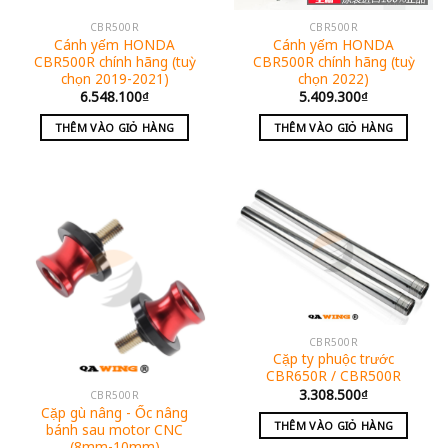
CBR500R
CBR500R
Cánh yếm HONDA
Cánh yếm HONDA
CBR500R chính hãng (tuỳ
CBR500R chính hãng (tuỳ
chọn 2019-2021)
chọn 2022)
6.548.100
₫
5.409.300
₫
THÊM VÀO GIỎ HÀNG
THÊM VÀO GIỎ HÀNG
CBR500R
Cặp ty phuộc trước
CBR650R / CBR500R
3.308.500
₫
CBR500R
Cặp gù nâng - Ốc nâng
THÊM VÀO GIỎ HÀNG
bánh sau motor CNC
(8mm-10mm)