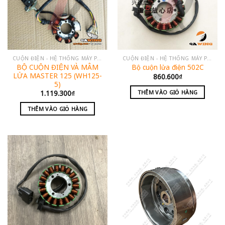
CUỘN ĐIỆN - HỆ THỐNG MÁY PHÁT
CUỘN ĐIỆN - HỆ THỐNG MÁY PHÁT
BỘ CUỘN ĐIỆN VÀ MÂM
Bộ cuộn lửa điện 502C
LỬA MASTER 125 (WH125-
860.600
₫
5)
THÊM VÀO GIỎ HÀNG
1.119.300
₫
THÊM VÀO GIỎ HÀNG