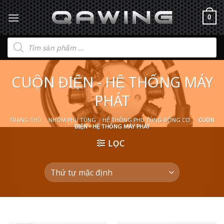
0
Tìm
kiếm
sản
phẩm
CUỘN ĐIỆN - HỆ THỐNG MÁY
PHÁT
TRANG CHỦ
/
NHÓM PHỤ TÙNG
/
HỆ THỐNG PHỤ TÙNG ĐỘNG CƠ
/
CUỘN
ĐIỆN - HỆ THỐNG MÁY PHÁT
LỌC