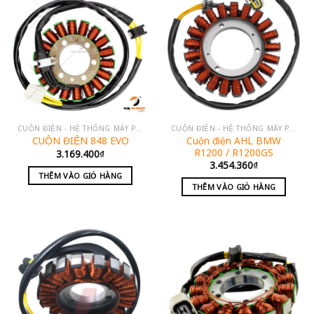
CUỘN ĐIỆN - HỆ THỐNG MÁY PHÁT
CUỘN ĐIỆN - HỆ THỐNG MÁY PHÁT
Cuộn điện AHL BMW
CUỘN ĐIỆN 848 EVO
R1200 / R1200GS
3.169.400
₫
3.454.360
₫
THÊM VÀO GIỎ HÀNG
THÊM VÀO GIỎ HÀNG