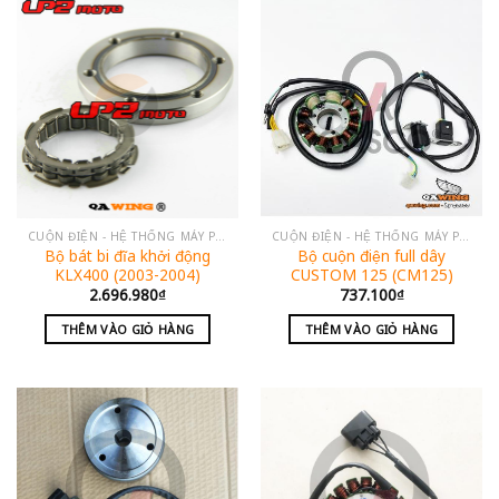
CUỘN ĐIỆN - HỆ THỐNG MÁY PHÁT
CUỘN ĐIỆN - HỆ THỐNG MÁY PHÁT
Bộ bát bi đĩa khởi động
Bộ cuộn điện full dây
KLX400 (2003-2004)
CUSTOM 125 (CM125)
2.696.980
₫
737.100
₫
THÊM VÀO GIỎ HÀNG
THÊM VÀO GIỎ HÀNG