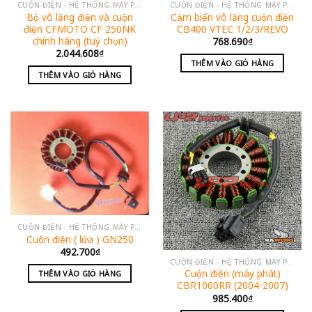
CUỘN ĐIỆN - HỆ THỐNG MÁY PHÁT
CUỘN ĐIỆN - HỆ THỐNG MÁY PHÁT
Bộ vô lăng điện và cuộn
Cảm biến vô lăng cuộn điện
điện CFMOTO CF 250NK
CB400 VTEC 1/2/3/REVO
chính hãng (tuỳ chọn)
768.690
₫
2.044.608
₫
THÊM VÀO GIỎ HÀNG
THÊM VÀO GIỎ HÀNG
CUỘN ĐIỆN - HỆ THỐNG MÁY PHÁT
Cuộn điện ( lửa ) GN250
492.700
₫
CUỘN ĐIỆN - HỆ THỐNG MÁY PHÁT
Cuộn điện (máy phát)
THÊM VÀO GIỎ HÀNG
CBR1000RR (2004-2007)
985.400
₫