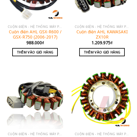
CUỘN ĐIỆN - HỆ THỐNG MÁY PHÁT
CUỘN ĐIỆN - HỆ THỐNG MÁY PHÁT
Cuộn điện AHL GSX-R600 /
Cuộn điện AHL KAWASAKI
GSX-R750 (2006-2017)
ZX10R
988.000
₫
1.209.975
₫
THÊM VÀO GIỎ HÀNG
THÊM VÀO GIỎ HÀNG
CUỘN ĐIỆN - HỆ THỐNG MÁY PHÁT
CUỘN ĐIỆN - HỆ THỐNG MÁY PHÁT