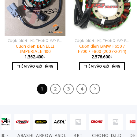
CUỘN ĐIỆN - HỆ THỐNG MÁY PHÁT
CUỘN ĐIỆN - HỆ THỐNG MÁY PHÁT
Cuộn điện BENELLI
Cuộn điện BMW F650 /
IMPERIALE 400
F700 / F800 (2007-2014)
1.362.400
₫
2.576.600
₫
THÊM VÀO GIỎ HÀNG
THÊM VÀO GIỎ HÀNG
1
2
3
4
VIC
AR -
ARASHI
ARROW
ASDL
BRT
CHOHO
D.I.D
DE