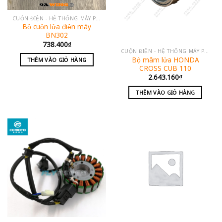
CUỘN ĐIỆN - HỆ THỐNG MÁY PHÁT
Bộ cuộn lửa điện máy
BN302
738.400
₫
CUỘN ĐIỆN - HỆ THỐNG MÁY PHÁT
Bộ mâm lửa HONDA
THÊM VÀO GIỎ HÀNG
CROSS CUB 110
2.643.160
₫
THÊM VÀO GIỎ HÀNG