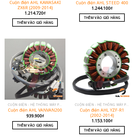
Cuộn điện AHL KAWASAKI
Cuộn điện AHL STEED 400
ZX6R (2009-2014)
1.244.100
₫
1.214.720
₫
THÊM VÀO GIỎ HÀNG
THÊM VÀO GIỎ HÀNG
CUỘN ĐIỆN - HỆ THỐNG MÁY PHÁT
CUỘN ĐIỆN - HỆ THỐNG MÁY PHÁT
Cuộn điện AHL YZF-R1
Cuộn điện AHL VANVAN200
(2002-2014)
939.900
₫
1.153.100
₫
THÊM VÀO GIỎ HÀNG
THÊM VÀO GIỎ HÀNG