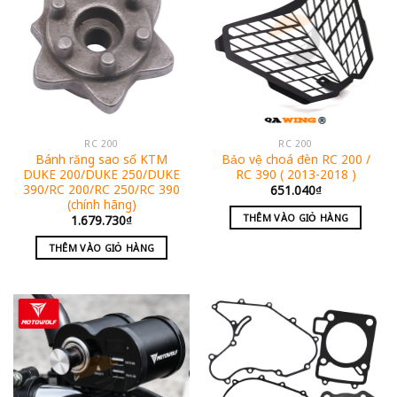
RC 200
RC 200
Bánh răng sao số KTM
Bảo vệ choá đèn RC 200 /
DUKE 200/DUKE 250/DUKE
RC 390 ( 2013-2018 )
390/RC 200/RC 250/RC 390
651.040
₫
(chính hãng)
THÊM VÀO GIỎ HÀNG
1.679.730
₫
THÊM VÀO GIỎ HÀNG