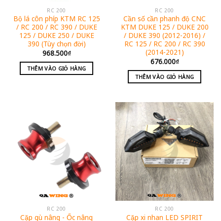
RC 200
RC 200
Bộ lá côn phíp KTM RC 125
Cần số cần phanh độ CNC
/ RC 200 / RC 390 / DUKE
KTM DUKE 125 / DUKE 200
125 / DUKE 250 / DUKE
/ DUKE 390 (2012-2016) /
390 (Tùy chọn đời)
RC 125 / RC 200 / RC 390
(2014-2021)
968.500
₫
676.000
₫
THÊM VÀO GIỎ HÀNG
THÊM VÀO GIỎ HÀNG
RC 200
RC 200
Cặp gù nâng - Ốc nâng
Cặp xi nhan LED SPIRIT