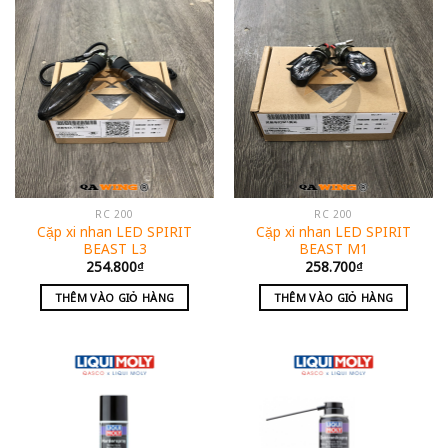
RC 200
RC 200
Cặp xi nhan LED SPIRIT
Cặp xi nhan LED SPIRIT
BEAST L3
BEAST M1
254.800
₫
258.700
₫
THÊM VÀO GIỎ HÀNG
THÊM VÀO GIỎ HÀNG