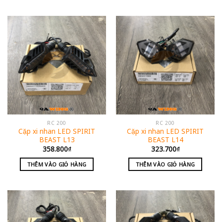
RC 200
RC 200
Cặp xi nhan LED SPIRIT
Cặp xi nhan LED SPIRIT
BEAST L13
BEAST L14
358.800
₫
323.700
₫
THÊM VÀO GIỎ HÀNG
THÊM VÀO GIỎ HÀNG