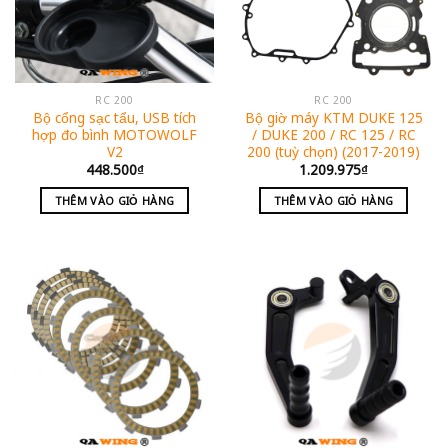
RC 200
RC 200
Bộ cổng sạc tẩu, USB tích
Bộ giờ máy KTM DUKE 125
hợp đo bình MOTOWOLF
/ DUKE 200 / RC 125 / RC
V2
200 (tuỳ chọn) (2017-2019)
448.500
₫
1.209.975
₫
THÊM VÀO GIỎ HÀNG
THÊM VÀO GIỎ HÀNG