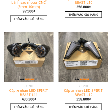
bánh sau motor CNC
BEAST L10
(8mm-10mm)
358.800
₫
97.500
₫
THÊM VÀO GIỎ HÀNG
THÊM VÀO GIỎ HÀNG
RC 200
RC 200
Cặp xi nhan LED SPIRIT
Cặp xi nhan LED SPIRIT
BEAST L11
BEAST L12
430.300
₫
358.800
₫
THÊM VÀO GIỎ HÀNG
THÊM VÀO GIỎ HÀNG