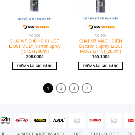
RC 200
RC 200
CHAI XỊT CHỐNG CHUỘT
CHAI XỊT MẠCH ĐIỆN
LIQUI MOLY Marten Spray
Electronic Spray LIQUI
(1515) (200ml)
MOLY (3110) (200ml)
208.000
₫
165.100
₫
THÊM VÀO GIỎ HÀNG
THÊM VÀO GIỎ HÀNG
1
2
3
ARASHI
ARROW
ASDL
BRT
CHOHO
D.I.D
DENSO
EL