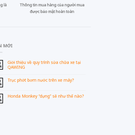
g là
Thông tin mua hàng của người mua
nh
được bảo mật hoàn toàn
t
nh
ông
N MỚI
ánh
Giới thiệu về quy trình sửa chữa xe tại
0
no
QAWING
06
Trục phớt bơm nước trên xe máy?
0
 đề
06
ành
Honda Monkey “dựng” sẽ như thế nào?
0
á
06
i
xe
ập