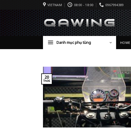
VIETNAM
08:00 - 18:00
0967994389
Danh mục phụ tùng
HOME
20
Th06