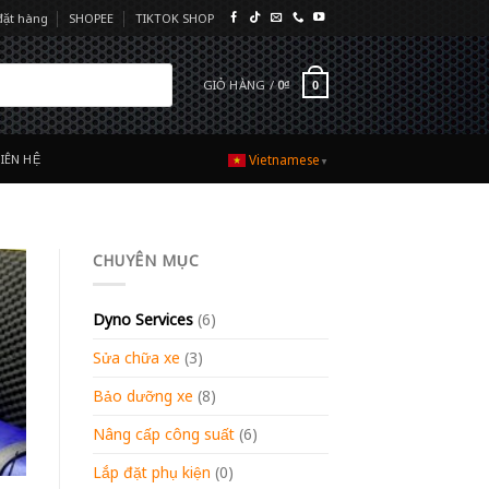
đặt hàng
SHOPEE
TIKTOK SHOP
GIỎ HÀNG /
0
₫
0
LIÊN HỆ
Vietnamese
▼
CHUYÊN MỤC
Dyno Services
(6)
Sửa chữa xe
(3)
Bảo dưỡng xe
(8)
Nâng cấp công suất
(6)
Lắp đặt phụ kiện
(0)