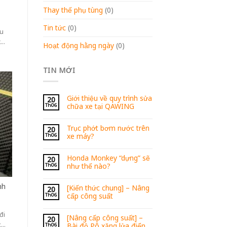
Thay thế phụ tùng
(0)
Tin tức
(0)
êu
c
Hoạt động hằng ngày
(0)
độ
TIN MỚI
iả
ụ
Giới thiệu về quy trình sửa
20
ỏ
chữa xe tại QAWING
Th06
p
Trục phớt bơm nước trên
20
nh
xe máy?
Th06
ảo
ng
Honda Monkey “dựng” sẽ
20
như thế nào?
Th06
ng
nh
[Kiến thức chung] – Nâng
20
 gì
cấp công suất
Th06
ặt
à
đi
[Nâng cấp công suất] –
20
Hp
xe
Bài độ Pô xăng lửa điển
Th06