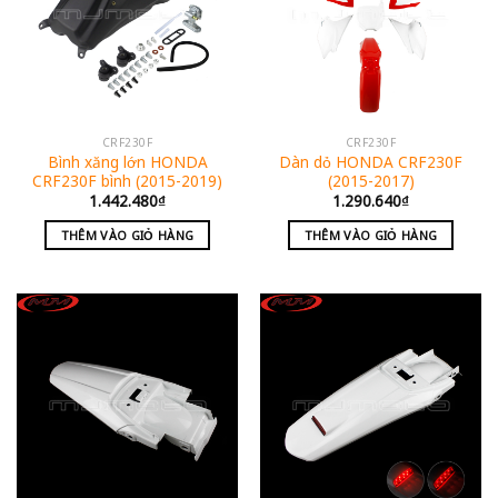
CRF230F
CRF230F
Bình xăng lớn HONDA
Dàn dỏ HONDA CRF230F
CRF230F bình (2015-2019)
(2015-2017)
1.442.480
₫
1.290.640
₫
THÊM VÀO GIỎ HÀNG
THÊM VÀO GIỎ HÀNG