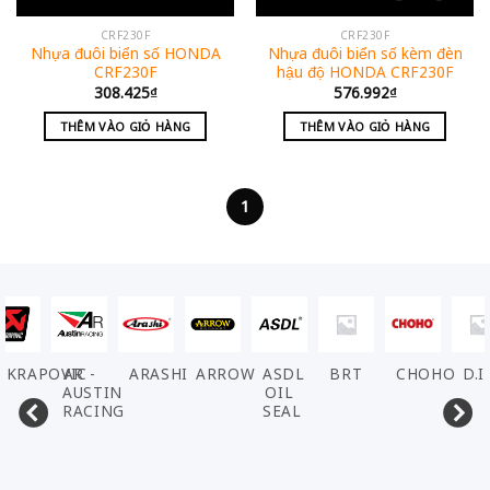
CRF230F
CRF230F
Nhựa đuôi biển số HONDA
Nhựa đuôi biển số kèm đèn
CRF230F
hậu độ HONDA CRF230F
308.425
₫
576.992
₫
THÊM VÀO GIỎ HÀNG
THÊM VÀO GIỎ HÀNG
1
AKRAPOVIC
AR -
ARASHI
ARROW
ASDL
BRT
CHOHO
D.I
AUSTIN
OIL
RACING
SEAL