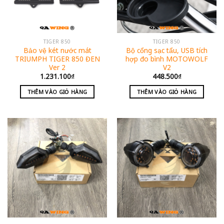
TIGER 850
TIGER 850
Bảo vệ két nước mát
Bộ cổng sạc tẩu, USB tích
TRIUMPH TIGER 850 ĐEN
hợp đo bình MOTOWOLF
Ver 2
V2
1.231.100
₫
448.500
₫
THÊM VÀO GIỎ HÀNG
THÊM VÀO GIỎ HÀNG