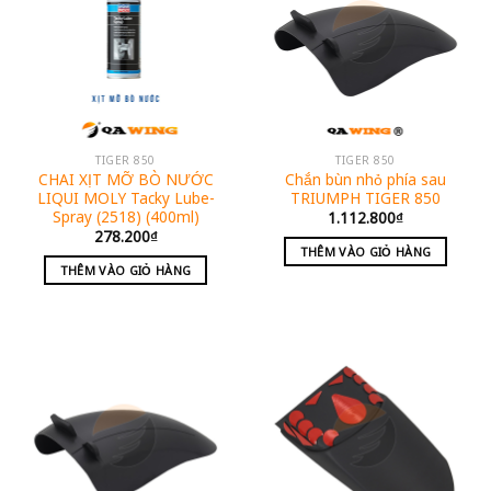
TIGER 850
TIGER 850
CHAI XỊT MỠ BÒ NƯỚC
Chắn bùn nhỏ phía sau
LIQUI MOLY Tacky Lube-
TRIUMPH TIGER 850
Spray (2518) (400ml)
1.112.800
₫
278.200
₫
THÊM VÀO GIỎ HÀNG
THÊM VÀO GIỎ HÀNG