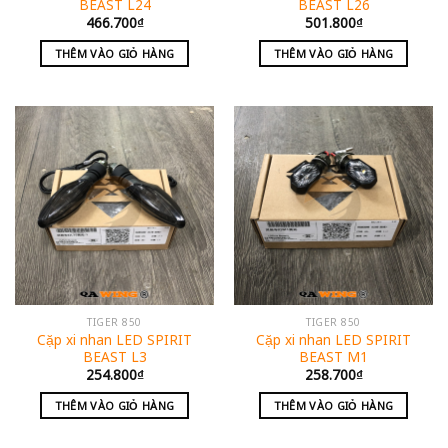
BEAST L24
BEAST L26
466.700
₫
501.800
₫
THÊM VÀO GIỎ HÀNG
THÊM VÀO GIỎ HÀNG
TIGER 850
TIGER 850
Cặp xi nhan LED SPIRIT
Cặp xi nhan LED SPIRIT
BEAST L3
BEAST M1
254.800
₫
258.700
₫
THÊM VÀO GIỎ HÀNG
THÊM VÀO GIỎ HÀNG