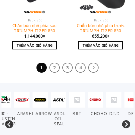
TIGER 850
TIGER 850
Chắn bùn nhỏ phía sau
Chắn bùn nhỏ phía trước
TRIUMPH TIGER 850
TRIUMPH TIGER 850
1.144.000
₫
655.200
₫
THÊM VÀO GIỎ HÀNG
THÊM VÀO GIỎ HÀNG
1
2
3
4
VIC
AR -
ARASHI
ARROW
ASDL
BRT
CHOHO
D.I.D
DE
AUSTIN
OIL
RACING
SEAL