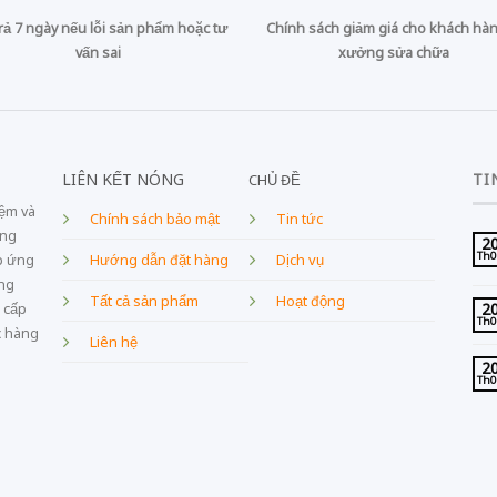
trả 7 ngày nếu lỗi sản phẩm hoặc tư
Chính sách giảm giá cho khách hàn
vấn sai
xưởng sửa chữa
LIÊN KẾT NÓNG
TI
CHỦ ĐỀ
iệm và
Chính sách bảo mật
Tin tức
ang
2
Th
Dịch vụ
p ứng
Hướng dẫn đặt hàng
âng
Tất cả sản phẩm
Hoạt động
2
 cấp
Th
c hàng
Liên hệ
2
Th