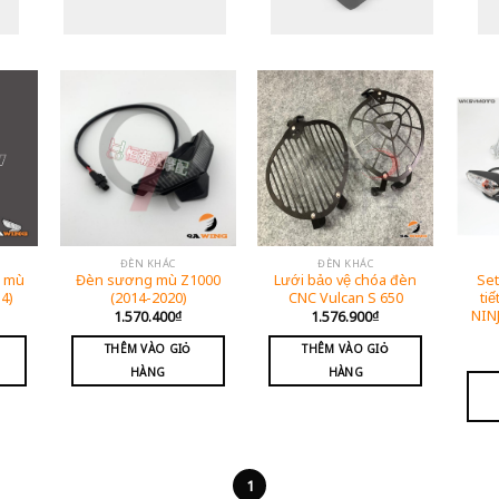
ĐÈN KHÁC
ĐÈN KHÁC
g mù
Đèn sương mù Z1000
Lưới bảo vệ chóa đèn
Set
4)
(2014-2020)
CNC Vulcan S 650
tiế
NINJ
1.570.400
₫
1.576.900
₫
THÊM VÀO GIỎ
THÊM VÀO GIỎ
HÀNG
HÀNG
1