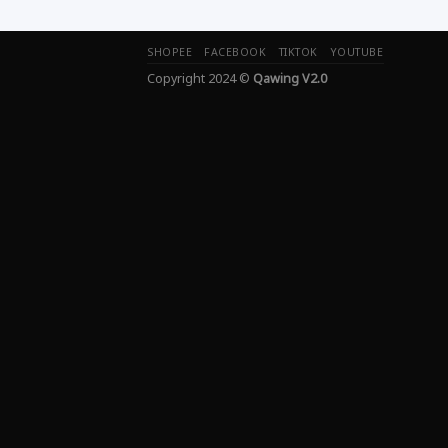
SHOPEE
FACEBOOK
TIKTOK
YOUTUBE
Copyright 2024 ©
Qawing V2.0