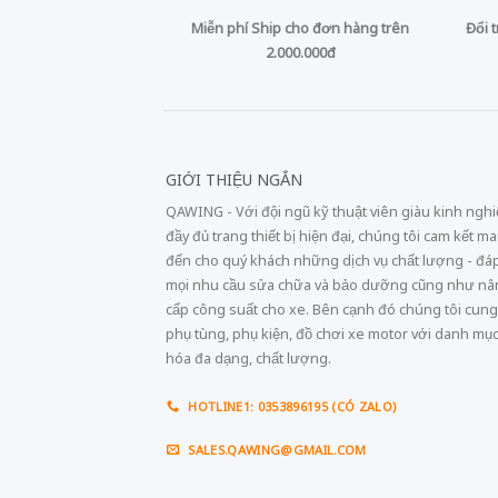
Miễn phí Ship cho đơn hàng trên
Đổi 
2.000.000đ
GIỚI THIỆU NGẮN
QAWING - Với đội ngũ kỹ thuật viên giàu kinh ngh
đầy đủ trang thiết bị hiện đại, chúng tôi cam kết m
đến cho quý khách những dịch vụ chất lượng - đá
mọi nhu cầu sửa chữa và bảo dưỡng cũng như n
cấp công suất cho xe. Bên cạnh đó chúng tôi cung
phụ tùng, phụ kiện, đồ chơi xe motor với danh mụ
hóa đa dạng, chất lượng.
HOTLINE1: 0353896195 (CÓ ZALO)
SALES.QAWING@GMAIL.COM