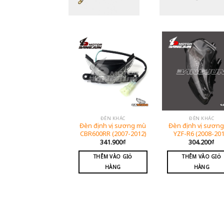
ĐÈN KHÁC
ĐÈN KHÁC
Đèn định vị sương mù
Đèn định vị sươn
CBR600RR (2007-2012)
YZF-R6 (2008-201
341.900
₫
304.200
₫
THÊM VÀO GIỎ
THÊM VÀO GIỎ
HÀNG
HÀNG