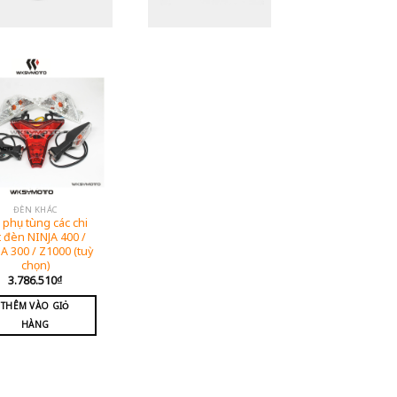
ĐÈN KHÁC
 phụ tùng các chi
t đèn NINJA 400 /
A 300 / Z1000 (tuỳ
chọn)
3.786.510
₫
THÊM VÀO GIỎ
HÀNG