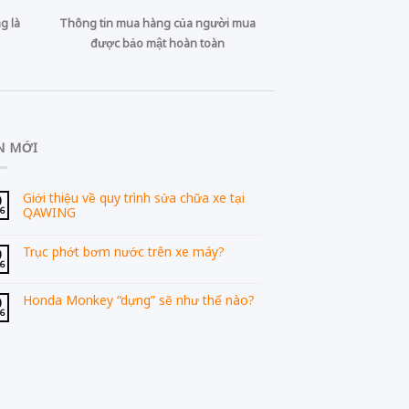
g là
Thông tin mua hàng của người mua
được bảo mật hoàn toàn
N MỚI
Giới thiệu về quy trình sửa chữa xe tại
0
QAWING
06
Trục phớt bơm nước trên xe máy?
0
06
Honda Monkey “dựng” sẽ như thế nào?
0
06