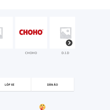
T
CHOHO
D.I.D
DENSO
LỐP XE
DÀN ÁO