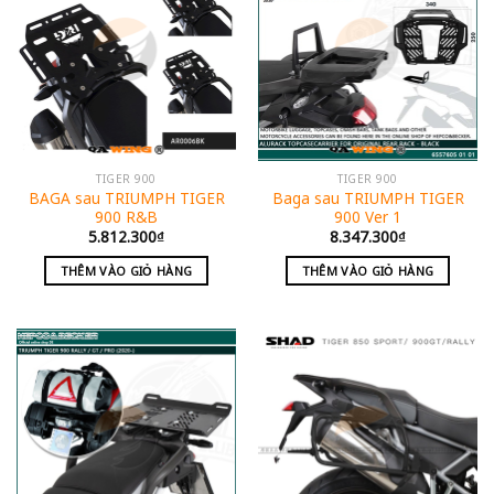
TIGER 900
TIGER 900
BAGA sau TRIUMPH TIGER
Baga sau TRIUMPH TIGER
900 R&B
900 Ver 1
5.812.300
₫
8.347.300
₫
THÊM VÀO GIỎ HÀNG
THÊM VÀO GIỎ HÀNG