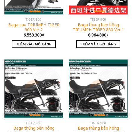
TIGER 900
TIGER 900
Baga sau TRIUMPH TIGER
Baga thùng bên hông
900 Ver 2
TRIUMPH TIGER 850 Ver 1
6.553.300
₫
8.964.800
₫
THÊM VÀO GIỎ HÀNG
THÊM VÀO GIỎ HÀNG
TIGER 900
TIGER 900
Baga thùng bên hông
Baga thùng bên hông