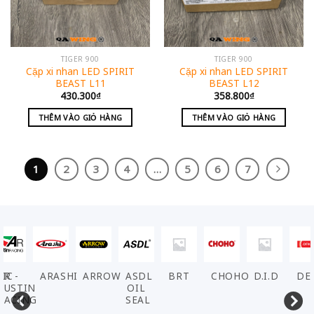
TIGER 900
TIGER 900
Cặp xi nhan LED SPIRIT
Cặp xi nhan LED SPIRIT
BEAST L11
BEAST L12
430.300
₫
358.800
₫
THÊM VÀO GIỎ HÀNG
THÊM VÀO GIỎ HÀNG
1
2
3
4
…
5
6
7
VIC
AR -
ARASHI
ARROW
ASDL
BRT
CHOHO
D.I.D
DE
AUSTIN
OIL
RACING
SEAL