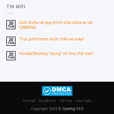
TIN MỚI
Giới thiệu về quy trình sửa chữa xe tại
20
Th06
QAWING
Trục phớt bơm nước trên xe máy?
20
Th06
Honda Monkey “dựng” sẽ như thế nào?
20
Th06
SHOPEE
FACEBOOK
TIKTOK
YOUTUBE
Copyright 2024 ©
Qawing V2.0