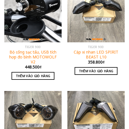
TIGER 900
TIGER 900
Bộ cổng sạc tẩu, USB tích
Cặp xi nhan LED SPIRIT
hợp đo bình MOTOWOLF
BEAST L10
V2
358.800
₫
448.500
₫
THÊM VÀO GIỎ HÀNG
THÊM VÀO GIỎ HÀNG