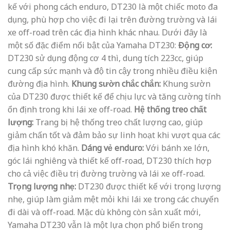
kế với phong cách enduro, DT230 là một chiếc moto đa
dụng, phù hợp cho việc đi lại trên đường trường và lái
xe off-road trên các địa hình khác nhau. Dưới đây là
một số đặc điểm nổi bật của Yamaha DT230:
Động cơ:
DT230 sử dụng động cơ 4 thì, dung tích 223cc, giúp
cung cấp sức mạnh và độ tin cậy trong nhiều điều kiện
đường địa hình.
Khung sườn chắc chắn:
Khung sườn
của DT230 được thiết kế để chịu lực và tăng cường tính
ổn định trong khi lái xe off-road.
Hệ thống treo chất
lượng:
Trang bị hệ thống treo chất lượng cao, giúp
giảm chấn tốt và đảm bảo sự linh hoạt khi vượt qua các
địa hình khó khăn.
Dáng vẻ enduro:
Với bánh xe lớn,
góc lái nghiêng và thiết kế off-road, DT230 thích hợp
cho cả việc điều trị đường trường và lái xe off-road.
Trọng lượng nhẹ:
DT230 được thiết kế với trọng lượng
nhẹ, giúp làm giảm mệt mỏi khi lái xe trong các chuyến
đi dài và off-road. Mặc dù không còn sản xuất mới,
Yamaha DT230 vẫn là một lựa chọn phổ biến trong