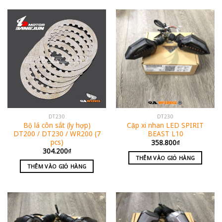
DT230
DT230
Bộ lá côn sắt (ly hợp)
Cặp xi nhan LED SPIRIT
DT200 / DT230 / WR200 (7
BEAST L10
pcs)
358.800
₫
304.200
₫
THÊM VÀO GIỎ HÀNG
THÊM VÀO GIỎ HÀNG