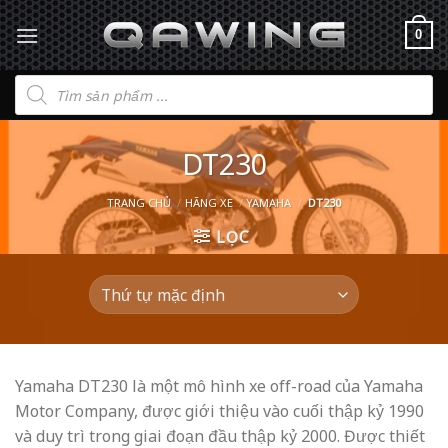
0
Tìm
kiếm
sản
phẩm
DT230
TRANG CHỦ
/
HÃNG XE
/
YAMAHA
/
DT230
LỌC
Yamaha DT230 là một mô hình xe off-road của Yamaha
Motor Company, được giới thiệu vào cuối thập kỷ 1990
và duy trì trong giai đoạn đầu thập kỷ 2000. Được thiết