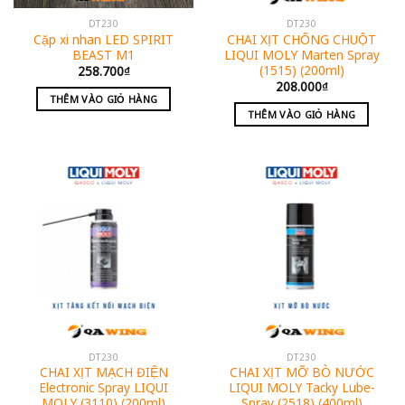
DT230
DT230
Cặp xi nhan LED SPIRIT
CHAI XỊT CHỐNG CHUỘT
BEAST M1
LIQUI MOLY Marten Spray
(1515) (200ml)
258.700
₫
208.000
₫
THÊM VÀO GIỎ HÀNG
THÊM VÀO GIỎ HÀNG
DT230
DT230
CHAI XỊT MẠCH ĐIỆN
CHAI XỊT MỠ BÒ NƯỚC
Electronic Spray LIQUI
LIQUI MOLY Tacky Lube-
MOLY (3110) (200ml)
Spray (2518) (400ml)