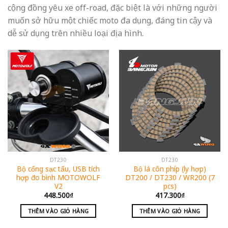
cộng đồng yêu xe off-road, đặc biệt là với những người
muốn sở hữu một chiếc moto đa dụng, đáng tin cậy và
dễ sử dụng trên nhiều loại địa hình.
DT230
DT230
Bộ cổng sạc tẩu, USB tích
Bộ lá côn phíp (ly hợp)
hợp đo bình MOTOWOLF
DT200 / DT230 / WR200 (7
V2
pcs)
448.500
₫
417.300
₫
THÊM VÀO GIỎ HÀNG
THÊM VÀO GIỎ HÀNG