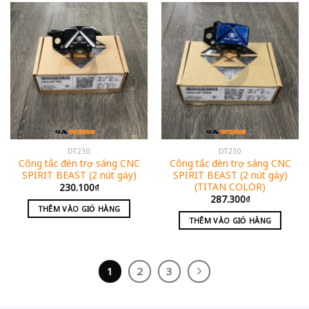
DT230
DT230
Công tắc đèn trợ sáng CNC
Công tắc đèn trợ sáng CNC
SPIRIT BEAST (2 nút gảy)
SPIRIT BEAST (2 nút gảy)
(TITAN COLOR)
230.100
₫
287.300
₫
THÊM VÀO GIỎ HÀNG
THÊM VÀO GIỎ HÀNG
1
2
3