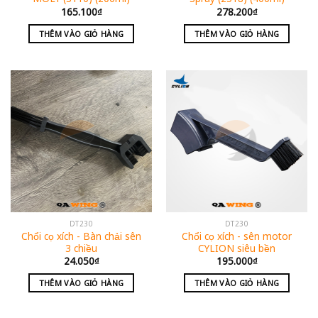
165.100
₫
278.200
₫
THÊM VÀO GIỎ HÀNG
THÊM VÀO GIỎ HÀNG
DT230
DT230
Chổi cọ xích - Bàn chải sên
Chổi cọ xích - sên motor
3 chiều
CYLION siêu bền
24.050
₫
195.000
₫
THÊM VÀO GIỎ HÀNG
THÊM VÀO GIỎ HÀNG