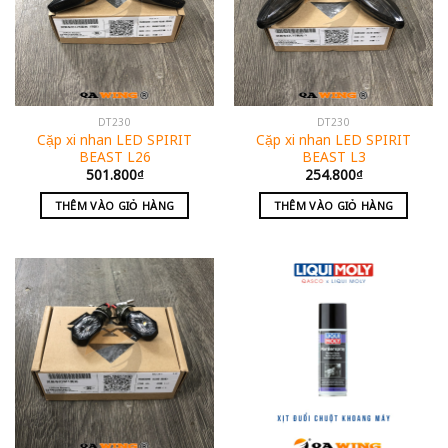
DT230
DT230
Cặp xi nhan LED SPIRIT
Cặp xi nhan LED SPIRIT
BEAST L26
BEAST L3
501.800
₫
254.800
₫
THÊM VÀO GIỎ HÀNG
THÊM VÀO GIỎ HÀNG