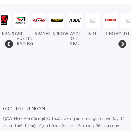
AKRAPOVIC
AR -
ARASHI
ARROW
ASDL
BRT
CHOHO
D.I
AUSTIN
OIL
RACING
SEAL
GIỚI THIỆU NGẮN
QAWING - Với đội ngũ kỹ thuật viên giàu kinh nghiệm và đầy đủ
trang thiết bị hiện đại, chúng tôi cam kết mang đến cho quý