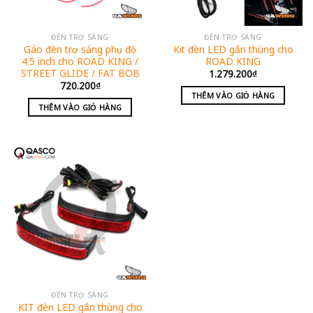
ĐÈN TRỢ SÁNG
ĐÈN TRỢ SÁNG
Gáo đèn trợ sáng phụ độ
Kit đèn LED gắn thùng cho
4.5 inch cho ROAD KING /
ROAD KING
STREET GLIDE / FAT BOB
1.279.200
₫
720.200
₫
THÊM VÀO GIỎ HÀNG
THÊM VÀO GIỎ HÀNG
ĐÈN TRỢ SÁNG
KIT đèn LED gắn thùng cho