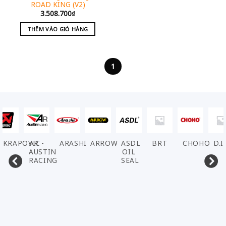
ROAD KING (V2)
3.508.700
₫
THÊM VÀO GIỎ HÀNG
1
AKRAPOVIC
AR -
ARASHI
ARROW
ASDL
BRT
CHOHO
D.I
AUSTIN
OIL
RACING
SEAL