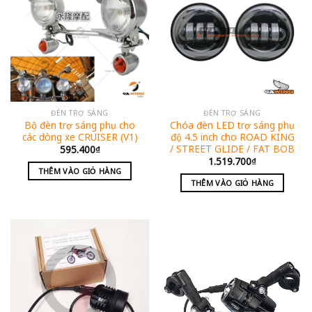
ĐÈN TRỢ SÁNG
ĐÈN TRỢ SÁNG
Bộ đèn trợ sáng phụ cho
Chóa đèn LED trợ sáng phụ
các dòng xe CRUISER (V1)
độ 4.5 inch cho ROAD KING
/ STREET GLIDE / FAT BOB
595.400
₫
1.519.700
₫
THÊM VÀO GIỎ HÀNG
THÊM VÀO GIỎ HÀNG