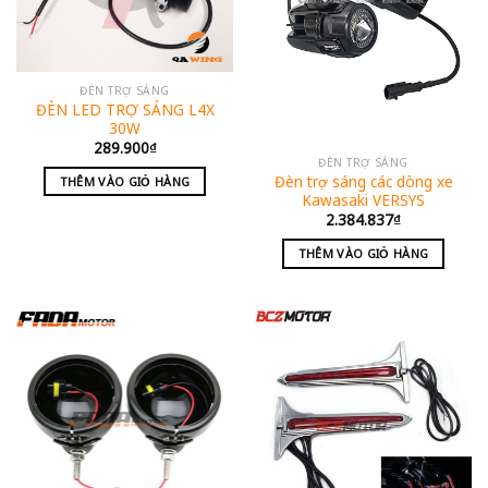
ĐÈN TRỢ SÁNG
ĐÈN LED TRỢ SÁNG L4X
30W
289.900
₫
ĐÈN TRỢ SÁNG
Đèn trợ sáng các dòng xe
THÊM VÀO GIỎ HÀNG
Kawasaki VERSYS
2.384.837
₫
THÊM VÀO GIỎ HÀNG