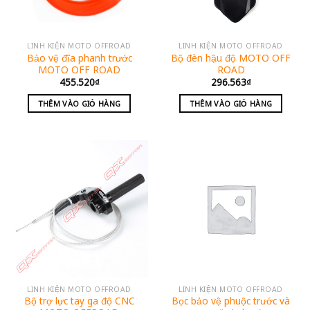
LINH KIỆN MOTO OFFROAD
LINH KIỆN MOTO OFFROAD
Bảo vệ đĩa phanh trước
Bộ đèn hậu độ MOTO OFF
MOTO OFF ROAD
ROAD
455.520
₫
296.563
₫
THÊM VÀO GIỎ HÀNG
THÊM VÀO GIỎ HÀNG
LINH KIỆN MOTO OFFROAD
LINH KIỆN MOTO OFFROAD
Bộ trợ lực tay ga độ CNC
Bọc bảo vệ phuộc trước và