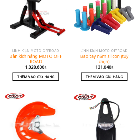
LINH KIỆN MOTO OFFROAD
LINH KIỆN MOTO OFFROAD
Bàn kích nâng MOTO OFF
Bao tay nắm silicon (tuỳ
ROAD
chọn)
1.328.600
₫
131.040
₫
THÊM VÀO GIỎ HÀNG
THÊM VÀO GIỎ HÀNG