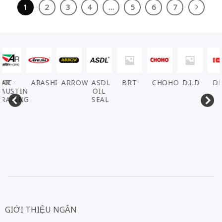
1
2
3
4
…
5
6
7
VIC
AR -
ARASHI
ARROW
ASDL
BRT
CHOHO
D.I.D
DE
AUSTIN
OIL
RACING
SEAL
GIỚI THIỆU NGẮN