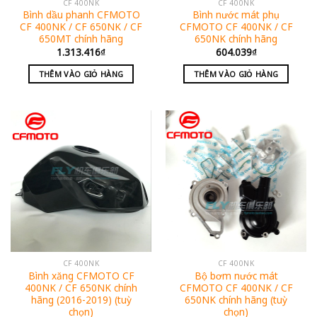
CF 400NK
CF 400NK
Bình dầu phanh CFMOTO
Bình nước mát phụ
CF 400NK / CF 650NK / CF
CFMOTO CF 400NK / CF
650MT chính hãng
650NK chính hãng
1.313.416
₫
604.039
₫
THÊM VÀO GIỎ HÀNG
THÊM VÀO GIỎ HÀNG
CF 400NK
CF 400NK
Bình xăng CFMOTO CF
Bộ bơm nước mát
400NK / CF 650NK chính
CFMOTO CF 400NK / CF
hãng (2016-2019) (tuỳ
650NK chính hãng (tuỳ
chọn)
chọn)