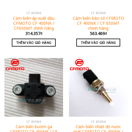
CF 400NK
CF 400NK
Cảm biến áp xuất dầu
Cảm biến báo số CFMOTO
CFMOTO CF 400NK /
CF 400NK / CF 650MT
CF650MT chính hãng
chính hãng
314.357
₫
563.469
₫
THÊM VÀO GIỎ HÀNG
THÊM VÀO GIỎ HÀNG
CF 400NK
CF 400NK
Cảm biến bướm ga
Cảm biến nhiệt độ nước
CFMOTO CF 400NK / CF
mát CFMOTO CF 400NK /