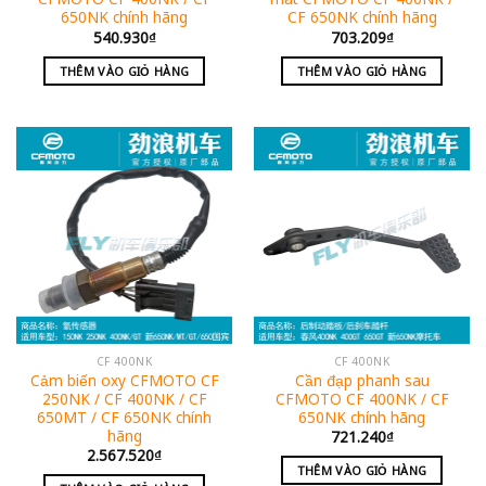
650NK chính hãng
CF 650NK chính hãng
540.930
₫
703.209
₫
THÊM VÀO GIỎ HÀNG
THÊM VÀO GIỎ HÀNG
CF 400NK
CF 400NK
Cảm biến oxy CFMOTO CF
Cần đạp phanh sau
250NK / CF 400NK / CF
CFMOTO CF 400NK / CF
650MT / CF 650NK chính
650NK chính hãng
hãng
721.240
₫
2.567.520
₫
THÊM VÀO GIỎ HÀNG