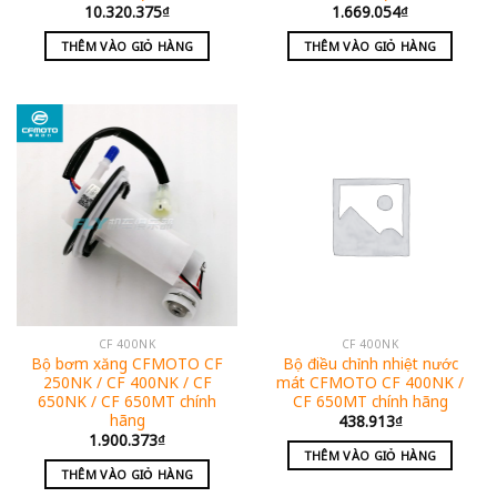
10.320.375
₫
1.669.054
₫
THÊM VÀO GIỎ HÀNG
THÊM VÀO GIỎ HÀNG
CF 400NK
CF 400NK
Bộ bơm xăng CFMOTO CF
Bộ điều chỉnh nhiệt nước
250NK / CF 400NK / CF
mát CFMOTO CF 400NK /
650NK / CF 650MT chính
CF 650MT chính hãng
hãng
438.913
₫
1.900.373
₫
THÊM VÀO GIỎ HÀNG
THÊM VÀO GIỎ HÀNG