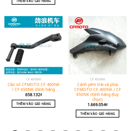
THÊM VÀO GIỎ HÀNG
CF 400NK
CF 400NK
Cần số CFMOTO CF 400NK
Cánh yếm trái và phải
/ CF 650NK chính hãng
CFMOTO CF 400NK / CF
650NK chính hãng (tuỳ
658.132
₫
chọn)
THÊM VÀO GIỎ HÀNG
1.669.054
₫
THÊM VÀO GIỎ HÀNG