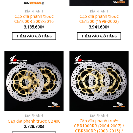
ĐĨA PHANH
ĐĨA PHANH
Cặp đĩa phanh trước
Cặp đĩa phanh trước
CB1000R 2008-2016
CB1300 (1998-2002)
3.135.600
₫
3.941.600
₫
THÊM VÀO GIỎ HÀNG
THÊM VÀO GIỎ HÀNG
ĐĨA PHANH
ĐĨA PHANH
Cặp đĩa phanh trước
Cặp đĩa phanh trước CB400
CBR1000RR (2004-2007) /
2.728.700
₫
CBR600RR (2003-2015) /