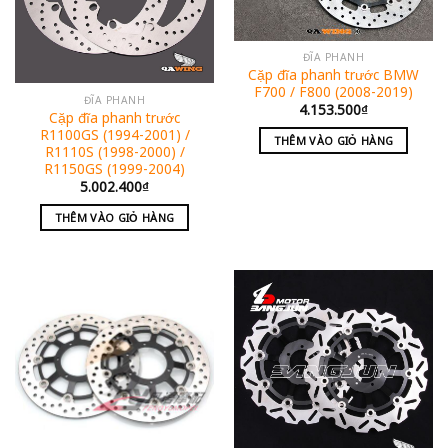
ĐĨA PHANH
Cặp đĩa phanh trước BMW
F700 / F800 (2008-2019)
ĐĨA PHANH
4.153.500
₫
Cặp đĩa phanh trước
R1100GS (1994-2001) /
THÊM VÀO GIỎ HÀNG
R1110S (1998-2000) /
R1150GS (1999-2004)
5.002.400
₫
THÊM VÀO GIỎ HÀNG