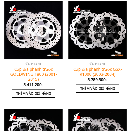
ĐĨA PHANH
ĐĨA PHANH
Cặp đĩa phanh trước
Cặp đĩa phanh trước GSX-
GOLDWING 1800 (2001-
R1000 (2003-2004)
2015)
3.789.500
₫
3.411.200
₫
THÊM VÀO GIỎ HÀNG
THÊM VÀO GIỎ HÀNG