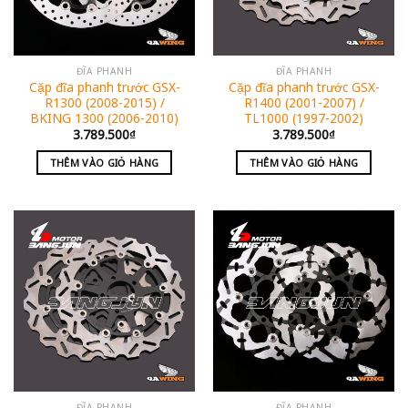
ĐĨA PHANH
ĐĨA PHANH
Cặp đĩa phanh trước GSX-
Cặp đĩa phanh trước GSX-
R1300 (2008-2015) /
R1400 (2001-2007) /
BKING 1300 (2006-2010)
TL1000 (1997-2002)
3.789.500
₫
3.789.500
₫
THÊM VÀO GIỎ HÀNG
THÊM VÀO GIỎ HÀNG
ĐĨA PHANH
ĐĨA PHANH