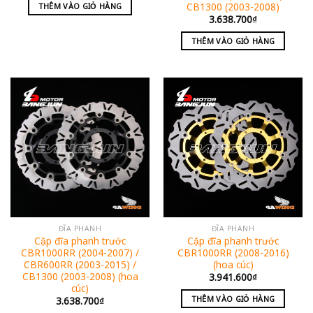
CB1300 (2003-2008)
THÊM VÀO GIỎ HÀNG
3.638.700
₫
THÊM VÀO GIỎ HÀNG
ĐĨA PHANH
ĐĨA PHANH
Cặp đĩa phanh trước
Cặp đĩa phanh trước
CBR1000RR (2004-2007) /
CBR1000RR (2008-2016)
CBR600RR (2003-2015) /
(hoa cúc)
CB1300 (2003-2008) (hoa
3.941.600
₫
cúc)
THÊM VÀO GIỎ HÀNG
3.638.700
₫