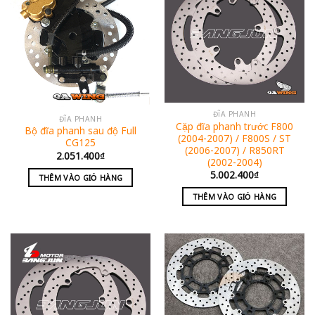
ĐĨA PHANH
ĐĨA PHANH
Cặp đĩa phanh trước F800
Bộ đĩa phanh sau độ Full
(2004-2007) / F800S / ST
CG125
(2006-2007) / R850RT
2.051.400
₫
(2002-2004)
5.002.400
₫
THÊM VÀO GIỎ HÀNG
THÊM VÀO GIỎ HÀNG