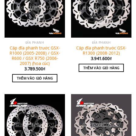
ĐĨA PHANH
ĐĨA PHANH
Cặp đĩa phanh trước GSX-
Cặp đĩa phanh trước GSX-
R1000 (2005-2008) / GSX-
R1300 (2008-2012)
R600 / GSX R750 (2006-
3.941.600
₫
2007) (hoa cúc)
THÊM VÀO GIỎ HÀNG
3.789.500
₫
THÊM VÀO GIỎ HÀNG