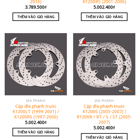
2016)
K1200RS (2001-2006)
3.789.500
₫
5.002.400
₫
THÊM VÀO GIỎ HÀNG
THÊM VÀO GIỎ HÀNG
ĐĨA PHANH
ĐĨA PHANH
Cặp đĩa phanh trước
Cặp đĩa phanh trước
K1200LT (1999-2001) /
K1200S (2005-2007) /
K1200RS (1997-2000)
R1200R / RT / S / ST (2005-
2007)
5.002.400
₫
5.002.400
₫
THÊM VÀO GIỎ HÀNG
THÊM VÀO GIỎ HÀNG