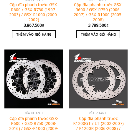
Cặp đĩa phanh trước GSX-
Cặp đĩa phanh trước GSX-
R600 / GSX-R750 (1997-
R600 / GSX-R750 (2006-
2003) / GSX-R1000 (2000-
2007) / GSX-R1000 (2005-
2002)
2008)
3.867.500
₫
3.789.500
₫
THÊM VÀO GIỎ HÀNG
THÊM VÀO GIỎ HÀNG
ĐĨA PHANH
ĐĨA PHANH
Cặp đĩa phanh trước GSX-
Cặp đĩa phanh trước
R600 / GSX-R750 (2008-
K1200GT / LT (2002-2007)
2016) / GSX-R1000 (2009-
/ K1200R (2006-2008) /