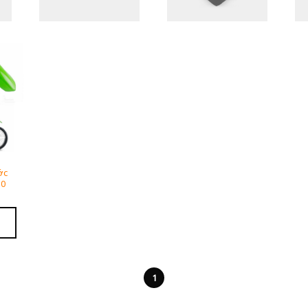
ớc
50
1