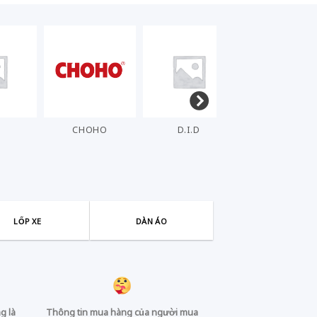
T
CHOHO
D.I.D
DENSO
LỐP XE
DÀN ÁO
g là
Thông tin mua hàng của người mua