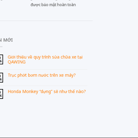
được bảo mật hoàn toàn
N MỚI
Giới thiệu về quy trình sửa chữa xe tại
0
QAWING
06
Trục phớt bơm nước trên xe máy?
0
06
Honda Monkey “dựng” sẽ như thế nào?
0
06