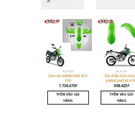
KLX150
KLX150
Dàn áo KAWASAKI KLX
Dè chắn bùn trư
150
KAWASAKI KLX1
1.736.670
₫
308.425
₫
THÊM VÀO GIỎ
THÊM VÀO GIỎ
HÀNG
HÀNG