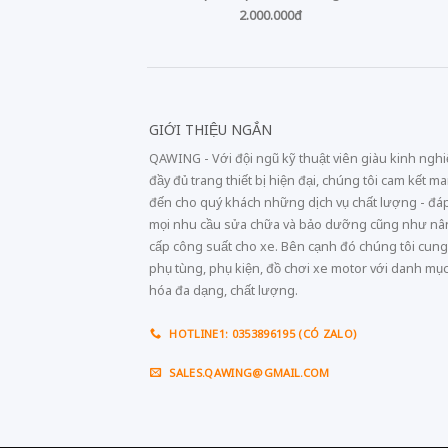
2.000.000đ
GIỚI THIỆU NGẮN
QAWING - Với đội ngũ kỹ thuật viên giàu kinh ngh
đầy đủ trang thiết bị hiện đại, chúng tôi cam kết m
đến cho quý khách những dịch vụ chất lượng - đá
mọi nhu cầu sửa chữa và bảo dưỡng cũng như n
cấp công suất cho xe. Bên cạnh đó chúng tôi cung
phụ tùng, phụ kiện, đồ chơi xe motor với danh mụ
hóa đa dạng, chất lượng.
HOTLINE1: 0353896195 (CÓ ZALO)
SALES.QAWING@GMAIL.COM