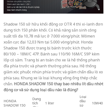
Shadow 150 sở hữu khối động cơ OTR 4 thì xi-lanh đơn
dung tích 150 phân khối. Có khả năng sản sinh công
suất tối đa 10,78 mã lực ở 7.000 vòng/phút. Mômen
xoắn cực đại 12,03 Nm tại 5.000 vòng/phút. Honda
Shadow 150 được trang bị bánh trước kích thước
80/100 – 18M/C 47P. Bánh sau 110/90 16M/C 59P kèm
lốp có săm. Trang bị an toàn cho xe là hệ thống phanh
đĩa phía trước và phanh thường phía sau. Hệ thống
giảm xóc phuộc nhún phía trước và giảm chấn dầu lò xo
phía sau. Khung xe là loại khung võng ống thép chắc
chắn.
HONDA SHADOW 150 thay bao nhiêu lít dầu nhớt
động cơ và sử dụng loại dầu nào là đúng?
Loại
Dung
HONDA
dầu
tích
1 liter
10W40
SHADOW 150
sử