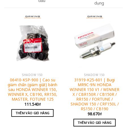
dầu
dụng
SHADOW 150
SHADOW 150
06410-KSP-900 | Cao su
31919-K25-601 | Bugi
giảm chấn (giảm giật) bánh
MR9C-9N HONDA
sau HONDA WINNER 150,
WINNER 150 V1 / WINNER
WINNER X, CB190, RR150,
X / CBR150R / CB150R /
MASTER, FOTUNE 125
RR150 / FORTUNE /
SHADOW 150 / CRF150L /
111.540
₫
RS150 / CB190
THÊM VÀO GIỎ HÀNG
98.670
₫
THÊM VÀO GIỎ HÀNG