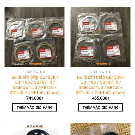
SHADOW 150
SHADOW 150
Bộ lá côn phíp CB190R /
Bộ lá côn thép CB190R /
CBF190 / CB190TR /
CBF190 / CB190TR /
Shadow 150 / RR150 /
Shadow 150 / RR150 /
XR150L / CRF150L (5 pcs)
XR150L / CRF150L (4 pcs)
741.000
₫
455.000
₫
THÊM VÀO GIỎ HÀNG
THÊM VÀO GIỎ HÀNG