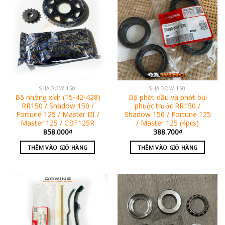
SHADOW 150
SHADOW 150
Bộ nhông xích (15-42-428)
Bộ phớt dầu và phớt bụi
RR150 / Shadow 150 /
phuộc trước RR150 /
Fortune 125 / Master III /
Shadow 150 / Fortune 125
Master 125 / CBF125R
/ Master 125 (4pcs)
858.000
₫
388.700
₫
THÊM VÀO GIỎ HÀNG
THÊM VÀO GIỎ HÀNG