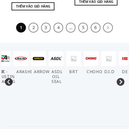
THÊM VÀO GIỎ HÀNG
THÊM VÀO GIỎ HÀNG
1
2
3
4
…
5
6
VIC
AR -
ARASHI
ARROW
ASDL
BRT
CHOHO
D.I.D
DE
AUSTIN
OIL
RACING
SEAL