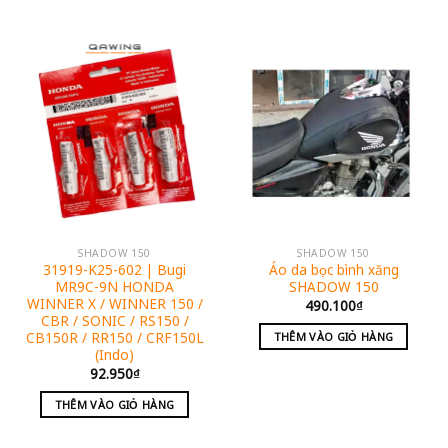
SHADOW 150
SHADOW 150
31919-K25-602 | Bugi
Áo da bọc bình xăng
MR9C-9N HONDA
SHADOW 150
WINNER X / WINNER 150 /
490.100
₫
CBR / SONIC / RS150 /
CB150R / RR150 / CRF150L
THÊM VÀO GIỎ HÀNG
(Indo)
92.950
₫
THÊM VÀO GIỎ HÀNG