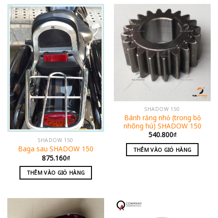
SHADOW 150
Bánh răng nhỏ (trong bộ
nhông hú) SHADOW 150
540.800
₫
SHADOW 150
Baga sau SHADOW 150
THÊM VÀO GIỎ HÀNG
875.160
₫
THÊM VÀO GIỎ HÀNG