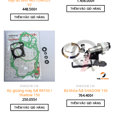
hợp đo bình MOTOWOLF
1.456.000
₫
V2
THÊM VÀO GIỎ HÀNG
448.500
₫
THÊM VÀO GIỎ HÀNG
SHADOW 150
SHADOW 150
Bộ gioăng máy full RR150 /
Bộ khóa full SHADOW 150
Shadow 150
764.400
₫
250.055
₫
THÊM VÀO GIỎ HÀNG
THÊM VÀO GIỎ HÀNG