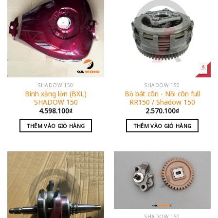
SHADOW 150
SHADOW 150
Bình xăng lớn (BXL)
Bộ bát côn - Nồi côn full
SHADOW 150
RR150 / Shadow 150
4.598.100
₫
2.570.100
₫
THÊM VÀO GIỎ HÀNG
THÊM VÀO GIỎ HÀNG
SHADOW 150