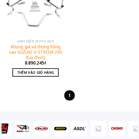
LINH KIỆN MOTO ADV
Khung giá và thùng hông
sau SUZUKI V-STROM 250
(tuỳ chọn)
8.890.245
₫
THÊM VÀO GIỎ HÀNG
1