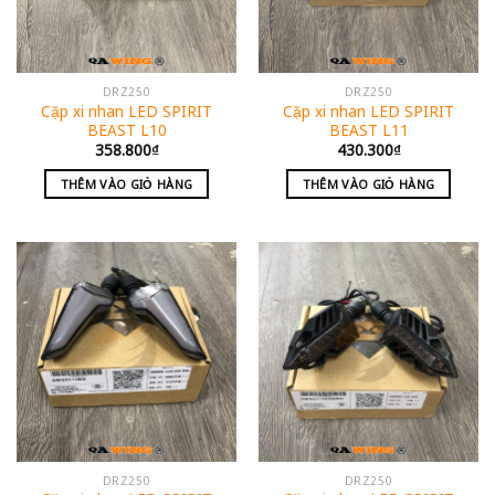
DRZ250
DRZ250
Cặp xi nhan LED SPIRIT
Cặp xi nhan LED SPIRIT
BEAST L10
BEAST L11
358.800
₫
430.300
₫
THÊM VÀO GIỎ HÀNG
THÊM VÀO GIỎ HÀNG
DRZ250
DRZ250