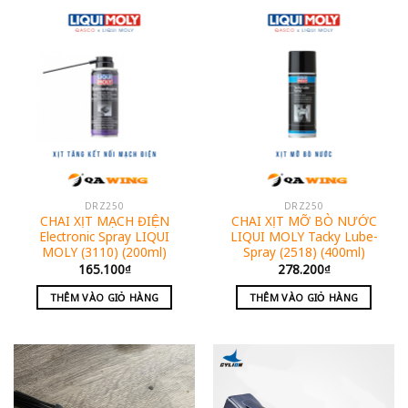
DRZ250
DRZ250
CHAI XỊT MẠCH ĐIỆN
CHAI XỊT MỠ BÒ NƯỚC
Electronic Spray LIQUI
LIQUI MOLY Tacky Lube-
MOLY (3110) (200ml)
Spray (2518) (400ml)
165.100
₫
278.200
₫
THÊM VÀO GIỎ HÀNG
THÊM VÀO GIỎ HÀNG