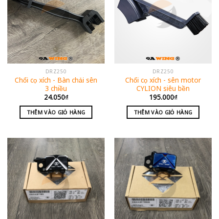
DRZ250
DRZ250
Chổi cọ xích - Bàn chải sên
Chổi cọ xích - sên motor
3 chiều
CYLION siêu bền
24.050
₫
195.000
₫
THÊM VÀO GIỎ HÀNG
THÊM VÀO GIỎ HÀNG