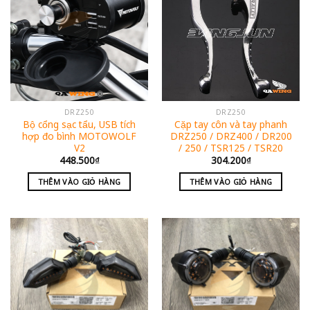
DRZ250
DRZ250
Bộ cổng sạc tẩu, USB tích
Cặp tay côn và tay phanh
hợp đo bình MOTOWOLF
DRZ250 / DRZ400 / DR200
V2
/ 250 / TSR125 / TSR20
448.500
₫
304.200
₫
THÊM VÀO GIỎ HÀNG
THÊM VÀO GIỎ HÀNG