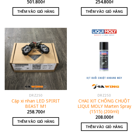
501.800
₫
254.800
₫
THÊM VÀO GIỎ HÀNG
THÊM VÀO GIỎ HÀNG
DRZ250
DRZ250
Cặp xi nhan LED SPIRIT
CHAI XỊT CHỐNG CHUỘT
BEAST M1
LIQUI MOLY Marten Spray
(1515) (200ml)
258.700
₫
208.000
₫
THÊM VÀO GIỎ HÀNG
THÊM VÀO GIỎ HÀNG