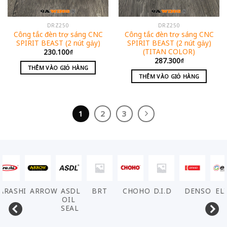
DRZ250
DRZ250
Công tắc đèn trợ sáng CNC
Công tắc đèn trợ sáng CNC
SPIRIT BEAST (2 nút gảy)
SPIRIT BEAST (2 nút gảy)
(TITAN COLOR)
230.100
₫
287.300
₫
THÊM VÀO GIỎ HÀNG
THÊM VÀO GIỎ HÀNG
1
2
3
ARASHI
ARROW
ASDL
BRT
CHOHO
D.I.D
DENSO
EL
OIL
SEAL