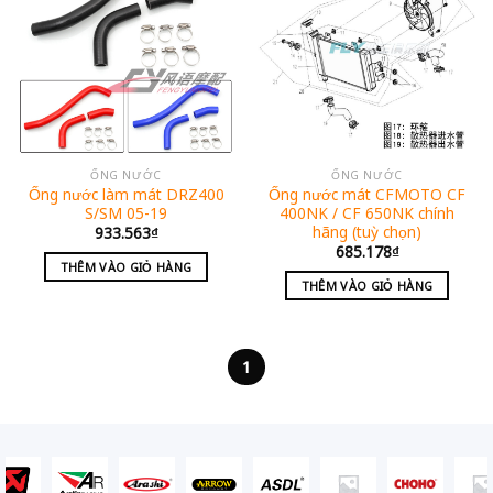
ỐNG NƯỚC
ỐNG NƯỚC
Ống nước làm mát DRZ400
Ống nước mát CFMOTO CF
S/SM 05-19
400NK / CF 650NK chính
hãng (tuỳ chọn)
933.563
₫
685.178
₫
THÊM VÀO GIỎ HÀNG
THÊM VÀO GIỎ HÀNG
1