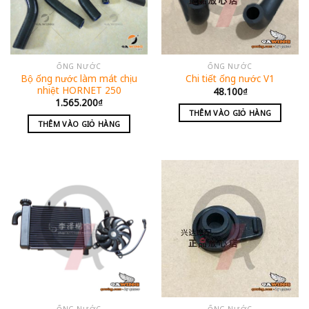
ỐNG NƯỚC
ỐNG NƯỚC
Bộ ống nước làm mát chịu
Chi tiết ống nước V1
nhiệt HORNET 250
48.100
₫
1.565.200
₫
THÊM VÀO GIỎ HÀNG
THÊM VÀO GIỎ HÀNG
ỐNG NƯỚC
ỐNG NƯỚC