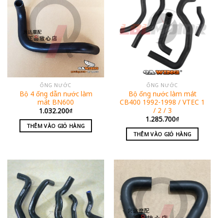
ỐNG NƯỚC
ỐNG NƯỚC
Bộ 4 ống dẫn nước làm
Bộ ống nước làm mát
mát BN600
CB400 1992-1998 / VTEC 1
/ 2 / 3
1.032.200
₫
1.285.700
₫
THÊM VÀO GIỎ HÀNG
THÊM VÀO GIỎ HÀNG