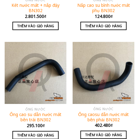
Két nước mát + nắp đậy
Nắp cao su bình nước mát
BN302
phụ BN302
2.801.500
₫
124.800
₫
THÊM VÀO GIỎ HÀNG
THÊM VÀO GIỎ HÀNG
ỐNG NƯỚC
ỐNG NƯỚC
Ống caosu dẫn nước mát
Ống cao su dẫn nước mát
bên phải BN302
bên trái BN302
402.480
₫
295.100
₫
THÊM VÀO GIỎ HÀNG
THÊM VÀO GIỎ HÀNG