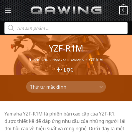
0
Tìm
kiếm
sản
phẩm
YZF-R1M
TRANG CHỦ
/
HÃNG XE
/
YAMAHA
/
YZF-R1M
LỌC
Yamaha YZF-R1M là phiên bản cao cấp của YZF-R1,
được thiết kế để đáp ứng nhu cầu của những người lái
đòi hỏi cao về hiệu suất và công nghệ. Dưới đây là một