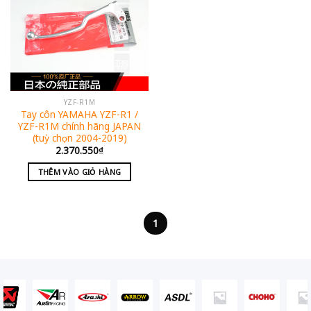
YZF-R1M
Tay côn YAMAHA YZF-R1 /
YZF-R1M chính hãng JAPAN
(tuỳ chọn 2004-2019)
2.370.550
₫
THÊM VÀO GIỎ HÀNG
1