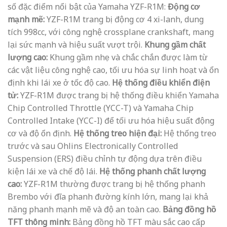
số đặc điểm nổi bật của Yamaha YZF-R1M:
Động cơ
mạnh mẽ:
YZF-R1M trang bị động cơ 4 xi-lanh, dung
tích 998cc, với công nghệ crossplane crankshaft, mang
lại sức mạnh và hiệu suất vượt trội.
Khung gầm chất
lượng cao:
Khung gầm nhẹ và chắc chắn được làm từ
các vật liệu công nghệ cao, tối ưu hóa sự linh hoạt và ổn
định khi lái xe ở tốc độ cao.
Hệ thống điều khiển điện
tử:
YZF-R1M được trang bị hệ thống điều khiển Yamaha
Chip Controlled Throttle (YCC-T) và Yamaha Chip
Controlled Intake (YCC-I) để tối ưu hóa hiệu suất động
cơ và độ ổn định.
Hệ thống treo hiện đại:
Hệ thống treo
trước và sau Ohlins Electronically Controlled
Suspension (ERS) điều chỉnh tự động dựa trên điều
kiện lái xe và chế độ lái.
Hệ thống phanh chất lượng
cao:
YZF-R1M thường được trang bị hệ thống phanh
Brembo với đĩa phanh đường kính lớn, mang lại khả
năng phanh mạnh mẽ và độ an toàn cao.
Bảng đồng hồ
TFT thông minh:
Bảng đồng hồ TFT màu sắc cao cấp