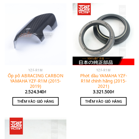
YZF-R1M
YZF-R1M
Ốp pô ABRACING CARBON
Phớt dầu YAMAHA YZF-
YAMAHA YZF-R1M (2015-
R1M chính hãng (2015-
2019)
2021)
2.524.340
₫
3.321.500
₫
THÊM VÀO GIỎ HÀNG
THÊM VÀO GIỎ HÀNG