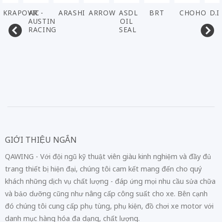
AKRAPOVIC
AR -
ARASHI
ARROW
ASDL
BRT
CHOHO
D.I
AUSTIN
OIL
RACING
SEAL
GIỚI THIỆU NGẮN
QAWING - Với đội ngũ kỹ thuật viên giàu kinh nghiệm và đầy đủ
trang thiết bị hiện đại, chúng tôi cam kết mang đến cho quý
khách những dịch vụ chất lượng - đáp ứng mọi nhu cầu sửa chữa
và bảo dưỡng cũng như nâng cấp công suất cho xe. Bên cạnh
đó chúng tôi cung cấp phụ tùng, phụ kiện, đồ chơi xe motor với
danh mục hàng hóa đa dạng, chất lượng.