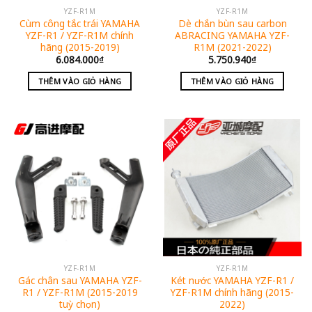
YZF-R1M
YZF-R1M
Cùm công tắc trái YAMAHA
Dè chắn bùn sau carbon
YZF-R1 / YZF-R1M chính
ABRACING YAMAHA YZF-
hãng (2015-2019)
R1M (2021-2022)
6.084.000
₫
5.750.940
₫
THÊM VÀO GIỎ HÀNG
THÊM VÀO GIỎ HÀNG
YZF-R1M
YZF-R1M
Gác chân sau YAMAHA YZF-
Két nước YAMAHA YZF-R1 /
R1 / YZF-R1M (2015-2019
YZF-R1M chính hãng (2015-
tuỳ chọn)
2022)