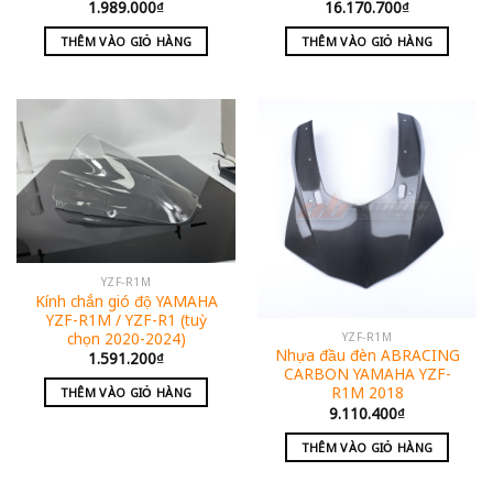
1.989.000
₫
16.170.700
₫
THÊM VÀO GIỎ HÀNG
THÊM VÀO GIỎ HÀNG
YZF-R1M
Kính chắn gió độ YAMAHA
YZF-R1M / YZF-R1 (tuỳ
chọn 2020-2024)
YZF-R1M
Nhựa đầu đèn ABRACING
1.591.200
₫
CARBON YAMAHA YZF-
R1M 2018
THÊM VÀO GIỎ HÀNG
9.110.400
₫
THÊM VÀO GIỎ HÀNG