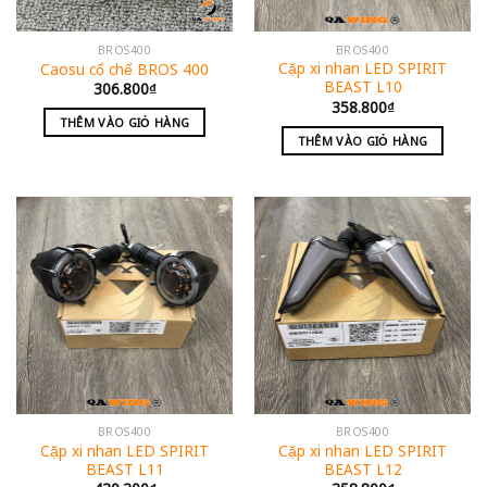
BROS400
BROS400
Cặp xi nhan LED SPIRIT
Caosu cổ chế BROS 400
BEAST L10
306.800
₫
358.800
₫
THÊM VÀO GIỎ HÀNG
THÊM VÀO GIỎ HÀNG
BROS400
BROS400
Cặp xi nhan LED SPIRIT
Cặp xi nhan LED SPIRIT
BEAST L11
BEAST L12