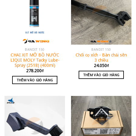
BANDIT 150
BANDIT 150
CHAI XỊT MỠ BÒ NƯỚC
Chổi cọ xích - Bàn chải sên
LIQUI MOLY Tacky Lube-
3 chiều
Spray (2518) (400ml)
24.050
₫
278.200
₫
THÊM VÀO GIỎ HÀNG
THÊM VÀO GIỎ HÀNG