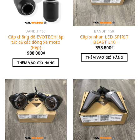
BANDIT 150
BANDIT 150
Cặp chống đổ EVOTECH lắp
Cặp xi nhan LED SPIRIT
tất cả các dòng xe moto
BEAST L10
(Rep)
358.800
₫
988.000
₫
THÊM VÀO GIỎ HÀNG
THÊM VÀO GIỎ HÀNG