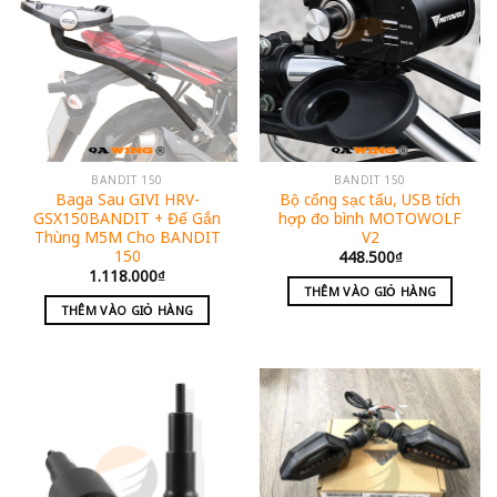
BANDIT 150
BANDIT 150
Baga Sau GIVI HRV-
Bộ cổng sạc tẩu, USB tích
GSX150BANDIT + Đế Gắn
hợp đo bình MOTOWOLF
Thùng M5M Cho BANDIT
V2
150
448.500
₫
1.118.000
₫
THÊM VÀO GIỎ HÀNG
THÊM VÀO GIỎ HÀNG