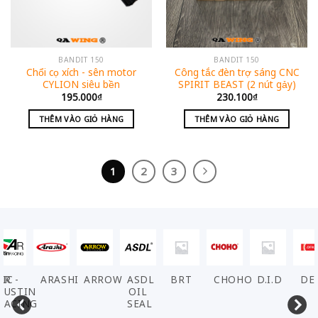
BANDIT 150
BANDIT 150
Chổi cọ xích - sên motor
Công tắc đèn trợ sáng CNC
CYLION siêu bền
SPIRIT BEAST (2 nút gảy)
195.000
₫
230.100
₫
THÊM VÀO GIỎ HÀNG
THÊM VÀO GIỎ HÀNG
1
2
3
ARASHI
ARROW
ASDL
BRT
CHOHO
D.I.D
DENSO
EL
OIL
SEAL