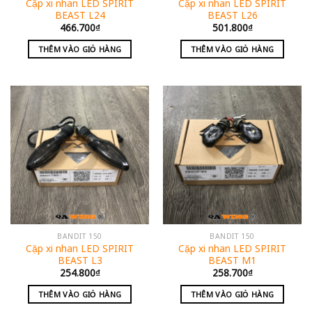
Cặp xi nhan LED SPIRIT
Cặp xi nhan LED SPIRIT
BEAST L24
BEAST L26
466.700
₫
501.800
₫
THÊM VÀO GIỎ HÀNG
THÊM VÀO GIỎ HÀNG
BANDIT 150
BANDIT 150
Cặp xi nhan LED SPIRIT
Cặp xi nhan LED SPIRIT
BEAST L3
BEAST M1
254.800
₫
258.700
₫
THÊM VÀO GIỎ HÀNG
THÊM VÀO GIỎ HÀNG