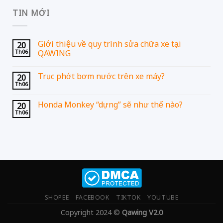
TIN MỚI
Giới thiệu về quy trình sửa chữa xe tại
20
Th06
QAWING
Trục phớt bơm nước trên xe máy?
20
Th06
Honda Monkey “dựng” sẽ như thế nào?
20
Th06
SHOPEE
FACEBOOK
TIKTOK
YOUTUBE
Copyright 2024 ©
Qawing V2.0