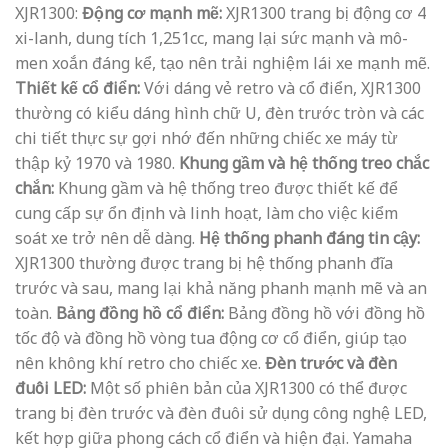
XJR1300:
Động cơ mạnh mẽ:
XJR1300 trang bị động cơ 4
xi-lanh, dung tích 1,251cc, mang lại sức mạnh và mô-
men xoắn đáng kể, tạo nên trải nghiệm lái xe mạnh mẽ.
Thiết kế cổ điển:
Với dáng vẻ retro và cổ điển, XJR1300
thường có kiểu dáng hình chữ U, đèn trước tròn và các
chi tiết thực sự gợi nhớ đến những chiếc xe máy từ
thập kỷ 1970 và 1980.
Khung gầm và hệ thống treo chắc
chắn:
Khung gầm và hệ thống treo được thiết kế để
cung cấp sự ổn định và linh hoạt, làm cho việc kiểm
soát xe trở nên dễ dàng.
Hệ thống phanh đáng tin cậy:
XJR1300 thường được trang bị hệ thống phanh đĩa
trước và sau, mang lại khả năng phanh mạnh mẽ và an
toàn.
Bảng đồng hồ cổ điển:
Bảng đồng hồ với đồng hồ
tốc độ và đồng hồ vòng tua động cơ cổ điển, giúp tạo
nên không khí retro cho chiếc xe.
Đèn trước và đèn
đuôi LED:
Một số phiên bản của XJR1300 có thể được
trang bị đèn trước và đèn đuôi sử dụng công nghệ LED,
kết hợp giữa phong cách cổ điển và hiện đại. Yamaha