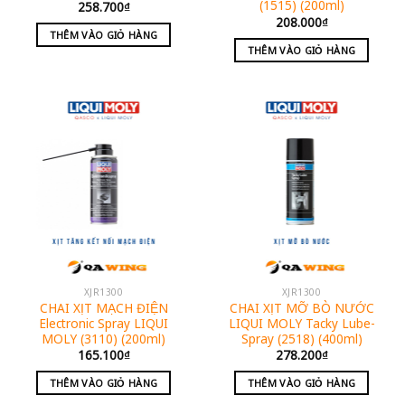
(1515) (200ml)
258.700
₫
208.000
₫
THÊM VÀO GIỎ HÀNG
THÊM VÀO GIỎ HÀNG
XJR1300
XJR1300
CHAI XỊT MẠCH ĐIỆN
CHAI XỊT MỠ BÒ NƯỚC
Electronic Spray LIQUI
LIQUI MOLY Tacky Lube-
MOLY (3110) (200ml)
Spray (2518) (400ml)
165.100
₫
278.200
₫
THÊM VÀO GIỎ HÀNG
THÊM VÀO GIỎ HÀNG