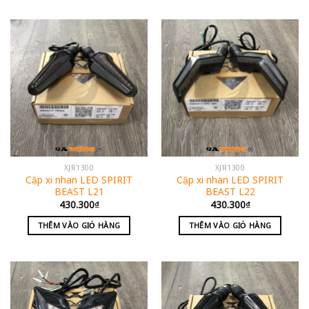
XJR1300
XJR1300
Cặp xi nhan LED SPIRIT
Cặp xi nhan LED SPIRIT
BEAST L21
BEAST L22
430.300
₫
430.300
₫
THÊM VÀO GIỎ HÀNG
THÊM VÀO GIỎ HÀNG