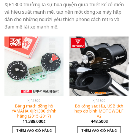
XJR1300 thường là sự hòa quyện giữa thiết kế cổ điển
và hiệu suất mạnh mẽ, tạo nên một dòng xe máy hấp
dẫn cho những người yêu thích phong cách retro và
đam mê lái xe mạnh mẽ.
XJR1300
XJR1300
Bảng mạch đồng hồ
Bộ cổng sạc tẩu, USB tích
YAMAHA XJR1300 chính
hợp đo bình MOTOWOLF
hãng (2015-2017)
V2
11.388.000
₫
448.500
₫
THÊM VÀO GIỎ HÀNG
THÊM VÀO GIỎ HÀNG