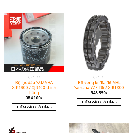
XJR1300
XJR1300
Bộ lọc dầu YAMAHA
Bộ vòng bi đĩa đề AHL
XJR1300 / XJR400 chính
Yamaha YZF-R6 / XJR1300
hãng
845.559
₫
984.100
₫
THÊM VÀO GIỎ HÀNG
THÊM VÀO GIỎ HÀNG