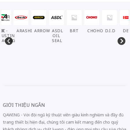
ARASHI
ARROW
ASDL
BRT
CHOHO
D.I.D
DENSO
EL
OIL
SEAL
GIỚI THIỆU NGẮN
QAWING - Với đội ngũ kỹ thuật viên giàu kinh nghiệm và đầy đủ
trang thiết bị hiện đại, chúng tôi cam kết mang đến cho quý
khách những dịch vụ chất lượng - đáp ứng mọi nhu cầu sửa chữa