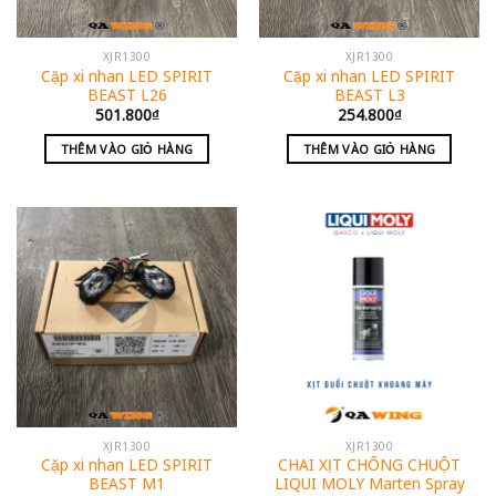
XJR1300
XJR1300
Cặp xi nhan LED SPIRIT
Cặp xi nhan LED SPIRIT
BEAST L26
BEAST L3
501.800
₫
254.800
₫
THÊM VÀO GIỎ HÀNG
THÊM VÀO GIỎ HÀNG
XJR1300
XJR1300
Cặp xi nhan LED SPIRIT
CHAI XỊT CHỐNG CHUỘT
BEAST M1
LIQUI MOLY Marten Spray