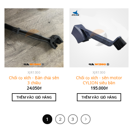
XJR1300
XJR1300
Chổi cọ xích - Bàn chải sên
Chổi cọ xích - sên motor
3 chiều
CYLION siêu bền
24.050
₫
195.000
₫
THÊM VÀO GIỎ HÀNG
THÊM VÀO GIỎ HÀNG
1
2
3