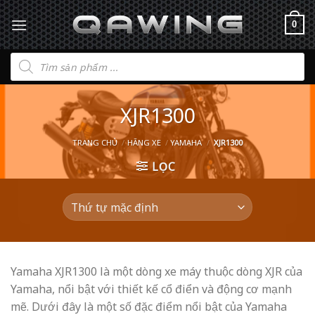
0
Tìm
kiếm
sản
phẩm
XJR1300
TRANG CHỦ
/
HÃNG XE
/
YAMAHA
/
XJR1300
LỌC
Yamaha XJR1300 là một dòng xe máy thuộc dòng XJR của
Yamaha, nổi bật với thiết kế cổ điển và động cơ mạnh
mẽ. Dưới đây là một số đặc điểm nổi bật của Yamaha