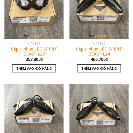
XJR1300
XJR1300
Cặp xi nhan LED SPIRIT
Cặp xi nhan LED SPIRIT
BEAST L23
BEAST L24
358.800
₫
466.700
₫
THÊM VÀO GIỎ HÀNG
THÊM VÀO GIỎ HÀNG