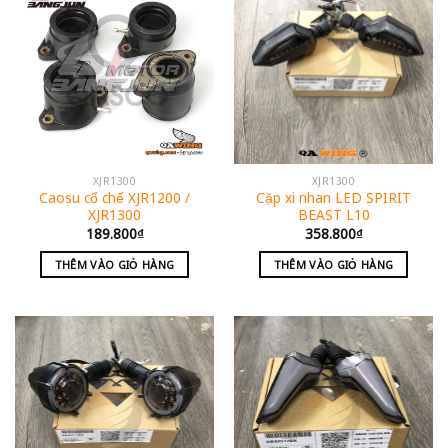
XJR1300
XJR1300
Caosu cổ chế XJR1200 /
Cặp xi nhan LED SPIRIT
XJR1300
BEAST L10
189.800
₫
358.800
₫
THÊM VÀO GIỎ HÀNG
THÊM VÀO GIỎ HÀNG