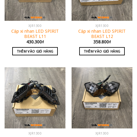
XJR1300
XJR1300
Cặp xi nhan LED SPIRIT
Cặp xi nhan LED SPIRIT
BEAST L11
BEAST L12
430.300
₫
358.800
₫
THÊM VÀO GIỎ HÀNG
THÊM VÀO GIỎ HÀNG
XJR1300
XJR1300