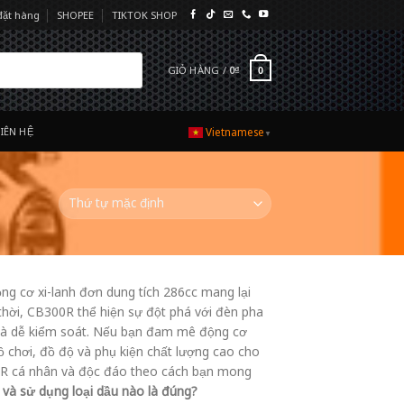
đặt hàng
SHOPEE
TIKTOK SHOP
GIỎ HÀNG /
0
₫
0
LIÊN HỆ
Vietnamese
▼
ng cơ xi-lanh đơn dung tích 286cc mang lại
 thời, CB300R thể hiện sự đột phá với đèn pha
t và dễ kiểm soát. Nếu bạn đam mê động cơ
chơi, đồ độ và phụ kiện chất lượng cao cho
0R cá nhân và độc đáo theo cách bạn mong
và sử dụng loại dầu nào là đúng?