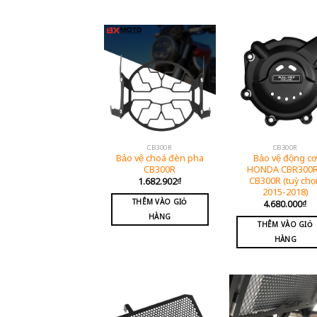
CB300R
CB300R
Bảo vệ choá đèn pha
Bảo vệ động c
CB300R
HONDA CBR300R
CB300R (tuỳ chọ
1.682.902
₫
2015-2018)
THÊM VÀO GIỎ
4.680.000
₫
HÀNG
THÊM VÀO GIỎ
HÀNG