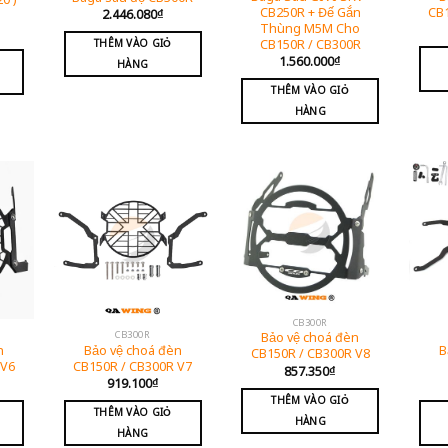
CB250R + Đế Gắn
CB
2.446.080
₫
Thùng M5M Cho
CB150R / CB300R
THÊM VÀO GIỎ
1.560.000
₫
HÀNG
THÊM VÀO GIỎ
HÀNG
CB300R
CB300R
Bảo vệ choá đèn
n
Bảo vệ choá đèn
B
CB150R / CB300R V8
 V6
CB150R / CB300R V7
857.350
₫
919.100
₫
THÊM VÀO GIỎ
THÊM VÀO GIỎ
HÀNG
HÀNG