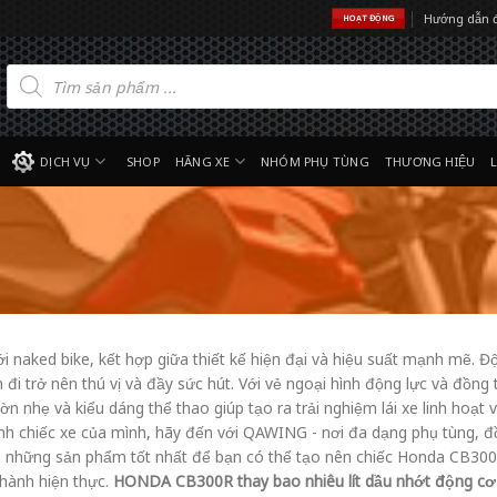
Hướng dẫn 
HOẠT ĐỘNG
Tìm
kiếm
sản
phẩm
DỊCH VỤ
SHOP
HÃNG XE
NHÓM PHỤ TÙNG
THƯƠNG HIỆU
 naked bike, kết hợp giữa thiết kế hiện đại và hiệu suất mạnh mẽ. Độ
i trở nên thú vị và đầy sức hút. Với vẻ ngoại hình động lực và đồng
n nhẹ và kiểu dáng thể thao giúp tạo ra trải nghiệm lái xe linh hoạ
chiếc xe của mình, hãy đến với QAWING - nơi đa dạng phụ tùng, đồ 
n những sản phẩm tốt nhất để bạn có thể tạo nên chiếc Honda CB30
hành hiện thực.
HONDA CB300R thay bao nhiêu lít dầu nhớt động cơ 