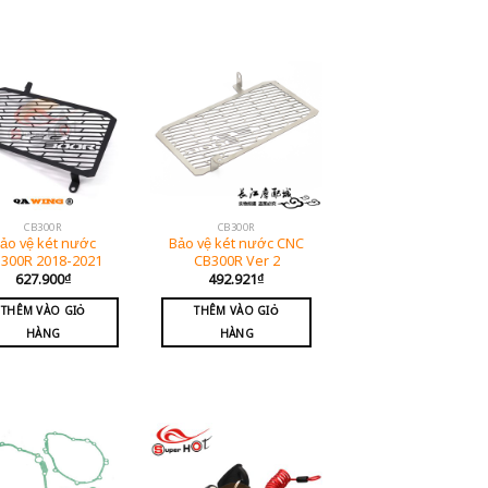
CB300R
CB300R
ảo vệ két nước
Bảo vệ két nước CNC
300R 2018-2021
CB300R Ver 2
627.900
₫
492.921
₫
THÊM VÀO GIỎ
THÊM VÀO GIỎ
HÀNG
HÀNG