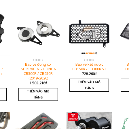
CB300R
CB300R
ơ
Bảo vệ động cơ
Bảo vệ két nước
B
 /
MTKRACING HONDA
CB150R / CB300R V1
CB
n
CB300R / CB250R
728.260
₫
(2019-2020)
THÊM VÀO GIỎ
1.503.216
₫
HÀNG
THÊM VÀO GIỎ
HÀNG