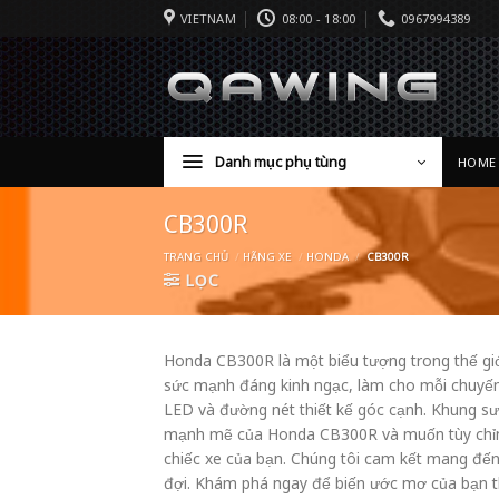
VIETNAM
08:00 - 18:00
0967994389
Danh mục phụ tùng
HOME
CB300R
TRANG CHỦ
/
HÃNG XE
/
HONDA
/
CB300R
LỌC
Honda CB300R là một biểu tượng trong thế giới
sức mạnh đáng kinh ngạc, làm cho mỗi chuyến đ
LED và đường nét thiết kế góc cạnh. Khung sườ
mạnh mẽ của Honda CB300R và muốn tùy chỉnh 
chiếc xe của bạn. Chúng tôi cam kết mang đế
đợi. Khám phá ngay để biến ước mơ của bạn t