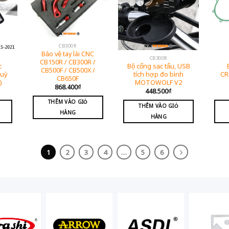
CB300R
Bảo vệ tay lái CNC
CB300R
CB150R / CB300R /
c
Bộ cổng sạc tẩu, USB
CB500F / CB500X /
tuỳ
tích hợp đo bình
CR
CB650F
)
MOTOWOLF V2
868.400
₫
448.500
₫
THÊM VÀO GIỎ
THÊM VÀO GIỎ
HÀNG
HÀNG
1
2
3
4
…
5
6