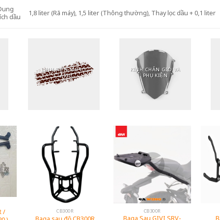
Dung
1,8 liter (Rã máy), 1,5 liter (Thông thường), Thay lọc dầu + 0,1 liter
tích dầu
KÍNH CHẮN GIÓ VÀ
LỐP XE
PHỤ KIỆN
CB300R
CB300R
 /
Baga Sau GIVI SRV-
B
Baga sau độ CB300R
0 )