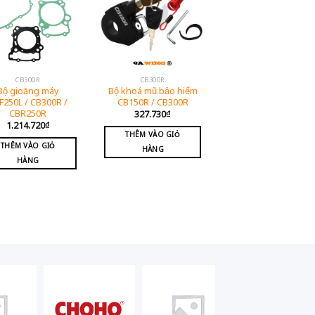
CB300R
CB300R
Bộ gioăng máy
Bộ khoá mũ bảo hiểm
F250L / CB300R /
CB150R / CB300R
CBR250R
327.730
₫
1.214.720
₫
THÊM VÀO GIỎ
THÊM VÀO GIỎ
HÀNG
HÀNG