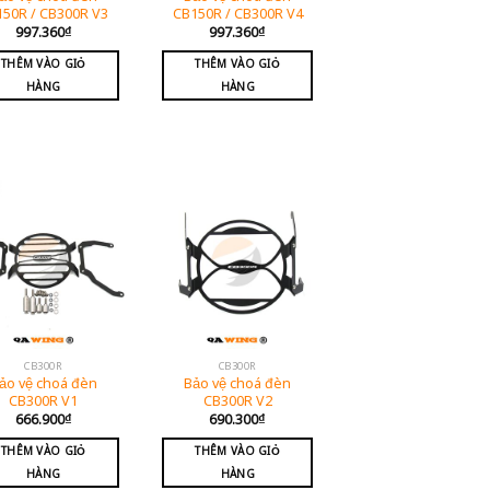
150R / CB300R V3
CB150R / CB300R V4
997.360
₫
997.360
₫
THÊM VÀO GIỎ
THÊM VÀO GIỎ
HÀNG
HÀNG
CB300R
CB300R
ảo vệ choá đèn
Bảo vệ choá đèn
CB300R V1
CB300R V2
666.900
₫
690.300
₫
THÊM VÀO GIỎ
THÊM VÀO GIỎ
HÀNG
HÀNG