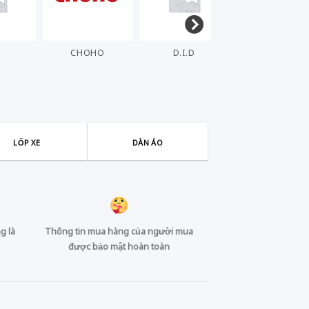
HO
D.I.D
DENSO
ELIG
LỐP XE
DÀN ÁO
g là
Thông tin mua hàng của người mua
được bảo mật hoàn toàn