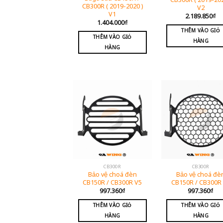
CB300R ( 2019-2020 )
V2
V1
2.189.850
₫
1.404.000
₫
THÊM VÀO GIỎ
THÊM VÀO GIỎ
HÀNG
HÀNG
CB300R
CB300R
Bảo vệ choá đèn
Bảo vệ choá đè
CB150R / CB300R V5
CB150R / CB300R
997.360
₫
997.360
₫
THÊM VÀO GIỎ
THÊM VÀO GIỎ
HÀNG
HÀNG