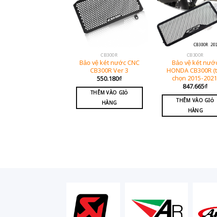
CB300R
CB300R
Bảo vệ két nước CNC
Bảo vệ két nướ
CB300R Ver 3
HONDA CB300R (
chọn 2015-2021
550.180
₫
847.665
₫
THÊM VÀO GIỎ
THÊM VÀO GIỎ
HÀNG
HÀNG