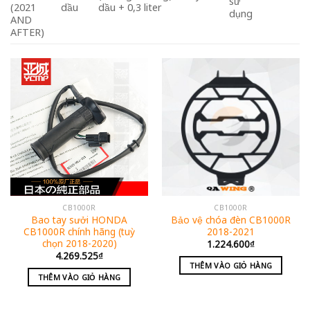
sử
(2021
dầu
dầu + 0,3 liter
dụng
AND
AFTER)
CB1000R
CB1000R
Bao tay sưởi HONDA
Bảo vệ chóa đèn CB1000R
CB1000R chính hãng (tuỳ
2018-2021
chọn 2018-2020)
1.224.600
₫
4.269.525
₫
THÊM VÀO GIỎ HÀNG
THÊM VÀO GIỎ HÀNG