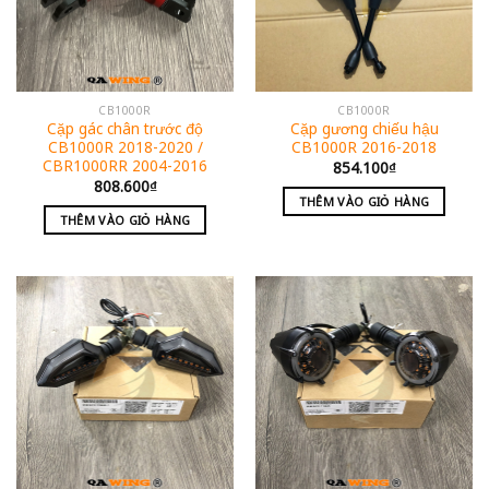
CB1000R
CB1000R
Cặp gác chân trước độ
Cặp gương chiếu hậu
CB1000R 2018-2020 /
CB1000R 2016-2018
CBR1000RR 2004-2016
854.100
₫
808.600
₫
THÊM VÀO GIỎ HÀNG
THÊM VÀO GIỎ HÀNG