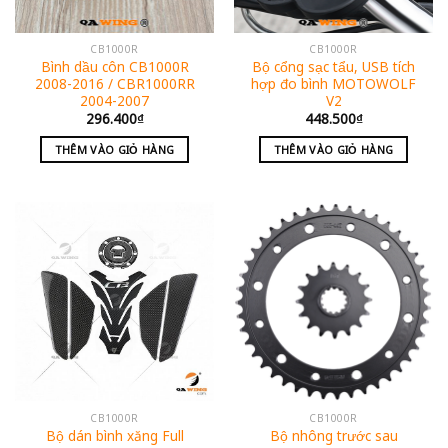
CB1000R
CB1000R
Bình dầu côn CB1000R
Bộ cổng sạc tẩu, USB tích
2008-2016 / CBR1000RR
hợp đo bình MOTOWOLF
2004-2007
V2
296.400
₫
448.500
₫
THÊM VÀO GIỎ HÀNG
THÊM VÀO GIỎ HÀNG
CB1000R
CB1000R
Bộ dán bình xăng Full
Bộ nhông trước sau