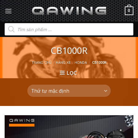
0
Tìm
kiếm
sản
phẩm
CB1000R
TRANG CHỦ
/
HÃNG XE
/
HONDA
/
CB1000R
LỌC