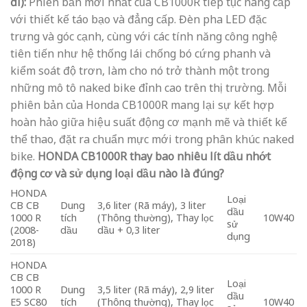
đi):
Phiên bản mới nhất của CB1000R tiếp tục nâng cấp
với thiết kế táo bạo và đẳng cấp. Đèn pha LED đặc
trưng và góc cạnh, cùng với các tính năng công nghệ
tiên tiến như hệ thống lái chống bó cứng phanh và
kiểm soát độ trơn, làm cho nó trở thành một trong
những mô tô naked bike đỉnh cao trên thị trường. Mỗi
phiên bản của Honda CB1000R mang lại sự kết hợp
hoàn hảo giữa hiệu suất động cơ mạnh mẽ và thiết kế
thể thao, đặt ra chuẩn mực mới trong phân khúc naked
bike.
HONDA CB1000R thay bao nhiêu lít dầu nhớt
động cơ và sử dụng loại dầu nào là đúng?
HONDA
Loại
CB CB
Dung
3,6 liter (Rã máy), 3 liter
dầu
1000 R
tích
(Thông thường), Thay lọc
10W40
sử
(2008-
dầu
dầu + 0,3 liter
dụng
2018)
HONDA
CB CB
Loại
1000 R
Dung
3,5 liter (Rã máy), 2,9 liter
dầu
E5 SC80
tích
(Thông thường), Thay lọc
10W40