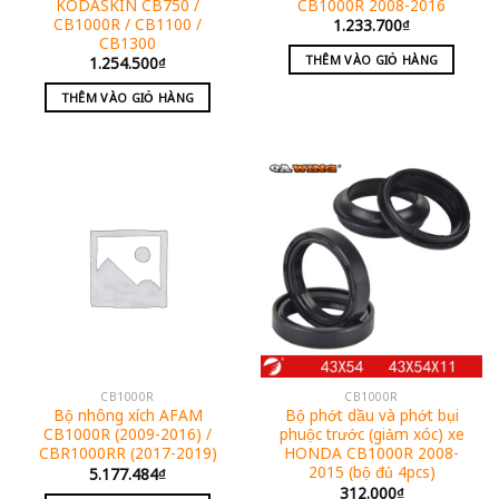
KODASKIN CB750 /
CB1000R 2008-2016
CB1000R / CB1100 /
1.233.700
₫
CB1300
THÊM VÀO GIỎ HÀNG
1.254.500
₫
THÊM VÀO GIỎ HÀNG
CB1000R
CB1000R
Bộ nhông xích AFAM
Bộ phớt dầu và phớt bụi
CB1000R (2009-2016) /
phuộc trước (giảm xóc) xe
CBR1000RR (2017-2019)
HONDA CB1000R 2008-
2015 (bộ đủ 4pcs)
5.177.484
₫
312.000
₫