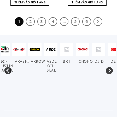
THÊM VÀO GIỎ HÀNG
THÊM VÀO GIỎ HÀNG
1
2
3
4
…
5
6
ARASHI
ARROW
ASDL
BRT
CHOHO
D.I.D
DENSO
EL
OIL
SEAL