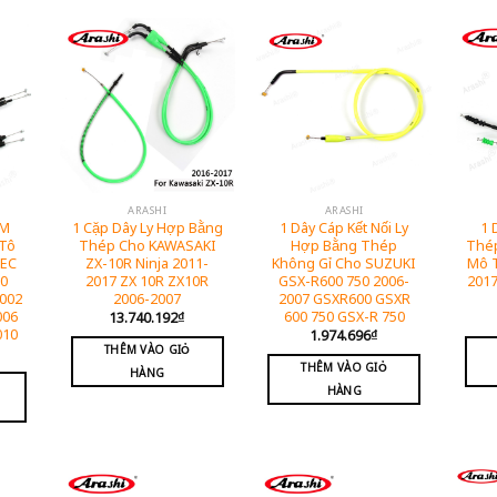
ARASHI
ARASHI
EM
1 Cặp Dây Ly Hợp Bằng
1 Dây Cáp Kết Nối Ly
1 
Tô
Thép Cho KAWASAKI
Hợp Bằng Thép
Thép
TEC
ZX-10R Ninja 2011-
Không Gỉ Cho SUZUKI
Mô 
00
2017 ZX 10R ZX10R
GSX-R600 750 2006-
2017
2002
2006-2007
2007 GSXR600 GSXR
006
600 750 GSX-R 750
13.740.192
₫
010
1.974.696
₫
THÊM VÀO GIỎ
THÊM VÀO GIỎ
HÀNG
HÀNG