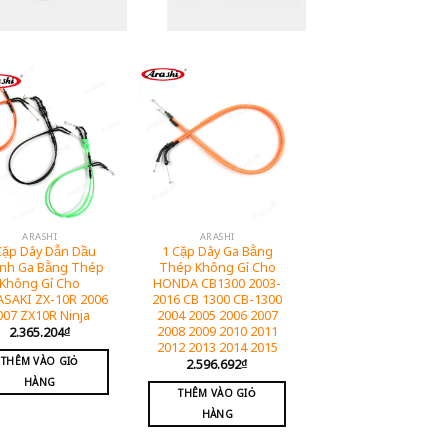
ARASHI
ARASHI
Cặp Dây Dẫn Dầu
1 Cặp Dây Ga Bằng
nh Ga Bằng Thép
Thép Không Gỉ Cho
Không Gỉ Cho
HONDA CB1300 2003-
SAKI ZX-10R 2006
2016 CB 1300 CB-1300
007 ZX10R Ninja
2004 2005 2006 2007
2008 2009 2010 2011
2.365.204
₫
2012 2013 2014 2015
THÊM VÀO GIỎ
2.596.692
₫
HÀNG
THÊM VÀO GIỎ
HÀNG