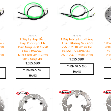
ARASHI
ARASHI
ng
1 Dây Ly Hợp Bằng
1 Dây Nối Ly Hợp Bằng
1
Màu
Thép Không Gỉ Màu
Thép Không Gỉ Z 650
186
-20
Đen Ninja-400 18-20
Z-650 2018 2019 Cho
200
Cho KAWASAKI
Xe Mô Tô KAWASAKI
RS 
020
NINJA400 2018-2020
Z650 Z-650 2018 2020
200
2019 Ninja 400
1.555.680
₫
1.555.680
₫
THÊM VÀO GIỎ
THÊM VÀO GIỎ
HÀNG
HÀNG