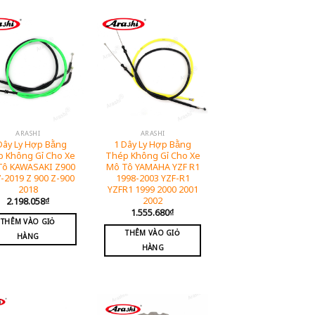
ARASHI
ARASHI
Dây Ly Hợp Bằng
1 Dây Ly Hợp Bằng
 Không Gỉ Cho Xe
Thép Không Gỉ Cho Xe
Tô KAWASAKI Z900
Mô Tô YAMAHA YZF R1
-2019 Z 900 Z-900
1998-2003 YZF-R1
2018
YZFR1 1999 2000 2001
2002
2.198.058
₫
1.555.680
₫
THÊM VÀO GIỎ
THÊM VÀO GIỎ
HÀNG
HÀNG