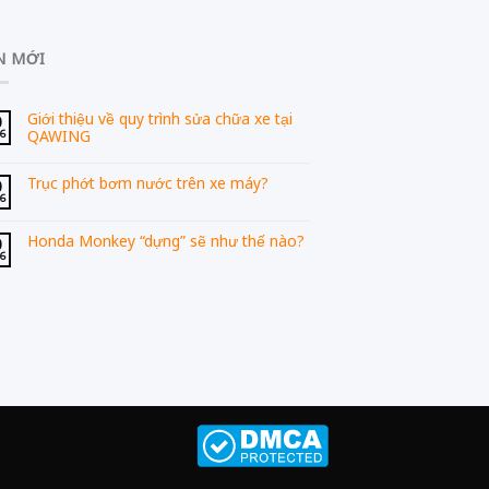
N MỚI
Giới thiệu về quy trình sửa chữa xe tại
0
QAWING
06
Trục phớt bơm nước trên xe máy?
0
06
Honda Monkey “dựng” sẽ như thế nào?
0
06