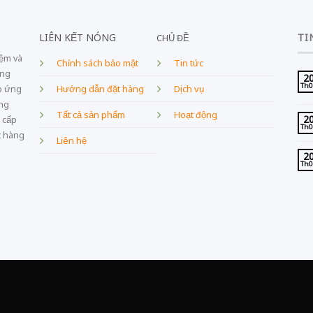
LIÊN KẾT NÓNG
TI
CHỦ ĐỀ
iệm và
Chính sách bảo mật
Tin tức
ang
2
Th
Dịch vụ
p ứng
Hướng dẫn đặt hàng
âng
Tất cả sản phẩm
Hoạt động
2
 cấp
Th
c hàng
Liên hệ
2
Th