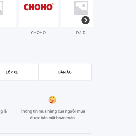
CHOHO
D.I.D
DENSO
EL
LỐP XE
DÀN ÁO
g là
Thông tin mua hàng của người mua
được bảo mật hoàn toàn