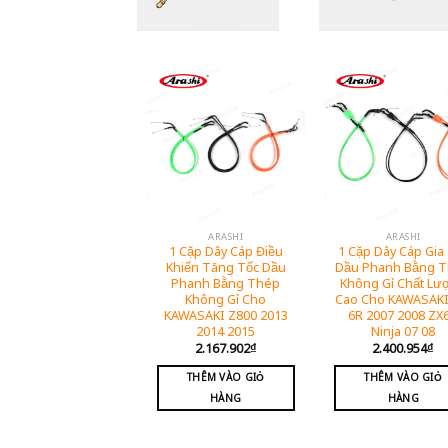
ARASHI
ARASHI
1 Cặp Dây Cáp Điều
1 Cặp Dây Cáp Gia
Khiển Tăng Tốc Dầu
Dầu Phanh Bằng 
Phanh Bằng Thép
Không Gỉ Chất Lư
Không Gỉ Cho
Cao Cho KAWASAKI
KAWASAKI Z800 2013
6R 2007 2008 ZX
2014 2015
Ninja 07 08
2.167.902
₫
2.400.954
₫
THÊM VÀO GIỎ
THÊM VÀO GIỎ
HÀNG
HÀNG