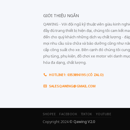
GIỚI THIỆU NGẮN
QAWING - Với đội ngũ kỹ thuật viên giàu kinh ngh
đầy đủ trang thiết bị hiện đại, chúng tôi cam kết m
đến cho quý khách những dịch vụ chất lượng - đá
mọi nhu cầu sửa chữa và bảo dưỡng cũng như n
cấp công suất cho xe. Bên cạnh đó chúng tôi cung
phụ tùng, phụ kiện, đồ chơi xe motor với danh mụ
hóa đa dạng, chất lượng.
HOTLINE1: 0353896195 (CÓ ZALO)
SALES.QAWING@GMAIL.COM
SHOPEE
FACEBOOK
TIKTOK
YOUTUBE
Copyright 2024 ©
Qawing V2.0