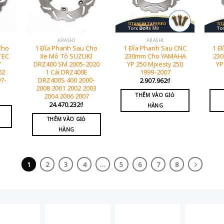
ARASHI
ARASHI
Cho
1 Đĩa Phanh Sau Cho
1 Đĩa Phanh Sau CNC
1 Đ
TEC
Xe Mô Tô SUZUKI
230mm Cho YAMAHA
23
/
DRZ400 SM 2005-2020
YP 250 Mjxesty 250
YP
02
1 Cái DRZ400E
1999-2007
97-
DRZ400S 400 2000-
2.907.962
₫
2008 2001 2002 2003
THÊM VÀO GIỎ
2004 2006 2007
24.470.232
₫
HÀNG
THÊM VÀO GIỎ
HÀNG
1
2
3
4
…
5
6
7
8