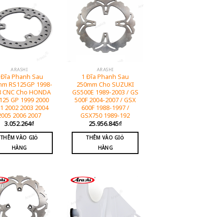
ARASHI
ARASHI
 Đĩa Phanh Sau
1 Đĩa Phanh Sau
mm RS125GP 1998-
250mm Cho SUZUKI
8 CNC Cho HONDA
GS500E 1989-2003 / GS
125 GP 1999 2000
500F 2004-2007 / GSX
1 2002 2003 2004
600F 1988-1997 /
2005 2006 2007
GSX750 1989-192
3.052.264
₫
25.956.845
₫
THÊM VÀO GIỎ
THÊM VÀO GIỎ
HÀNG
HÀNG