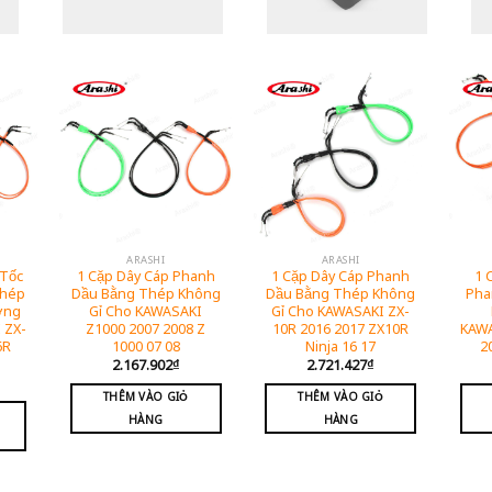
ARASHI
ARASHI
 Tốc
1 Cặp Dây Cáp Phanh
1 Cặp Dây Cáp Phanh
1 
Thép
Dầu Bằng Thép Không
Dầu Bằng Thép Không
Pha
ợng
Gỉ Cho KAWASAKI
Gỉ Cho KAWASAKI ZX-
 ZX-
Z1000 2007 2008 Z
10R 2016 2017 ZX10R
KAWA
6R
1000 07 08
Ninja 16 17
2
2.167.902
₫
2.721.427
₫
THÊM VÀO GIỎ
THÊM VÀO GIỎ
HÀNG
HÀNG