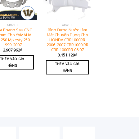
ARASHI
ARASHI
ĩa Phanh Sau CNC
Bình Đựng Nước Làm
0mm Cho YAMAHA
Mát Chuyên Dụng Cho
 250 Mjxesty 250
HONDA CBR1000RR
1999-2007
2006-2007 CBR1000 RR
CBR 1000RR 06 07
2.907.962
₫
3.151.129
₫
THÊM VÀO GIỎ
THÊM VÀO GIỎ
HÀNG
HÀNG