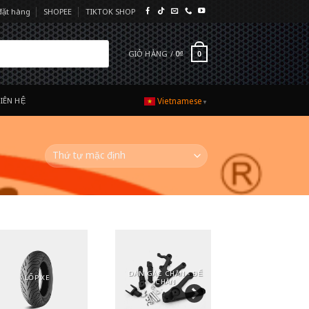
đặt hàng
SHOPEE
TIKTOK SHOP
GIỎ HÀNG /
0
₫
0
LIÊN HỆ
Vietnamese
▼
DÀN GÁC CHÂN - ĐỂ
HỆ THỐNG PHANH
LỐP XE
CHÂN
(THẮNG)