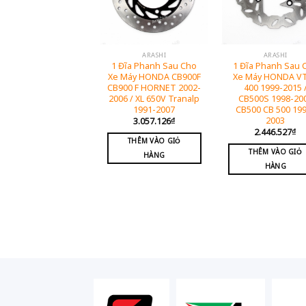
ARASHI
ARASHI
1 Đĩa Phanh Sau Cho
1 Đĩa Phanh Sau 
Xe Máy HONDA CB900F
Xe Máy HONDA V
CB900 F HORNET 2002-
400 1999-2015 
2006 / XL 650V Tranalp
CB500S 1998-20
1991-2007
CB500 CB 500 19
2003
3.057.126
₫
2.446.527
₫
THÊM VÀO GIỎ
THÊM VÀO GIỎ
HÀNG
HÀNG