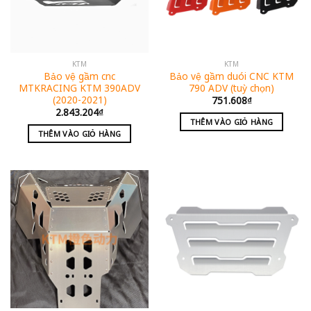
KTM
KTM
Bảo vệ gầm cnc
Bảo vệ gầm duói CNC KTM
MTKRACING KTM 390ADV
790 ADV (tuỳ chọn)
(2020-2021)
751.608
₫
2.843.204
₫
THÊM VÀO GIỎ HÀNG
THÊM VÀO GIỎ HÀNG