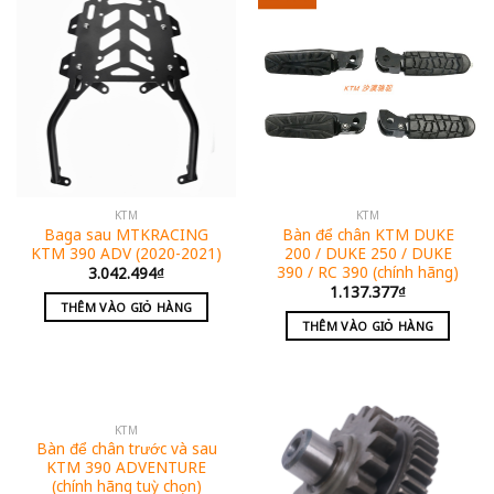
KTM
KTM
Baga sau MTKRACING
Bàn để chân KTM DUKE
KTM 390 ADV (2020-2021)
200 / DUKE 250 / DUKE
390 / RC 390 (chính hãng)
3.042.494
₫
1.137.377
₫
THÊM VÀO GIỎ HÀNG
THÊM VÀO GIỎ HÀNG
KTM
Bàn để chân trước và sau
KTM 390 ADVENTURE
(chính hãng tuỳ chọn)