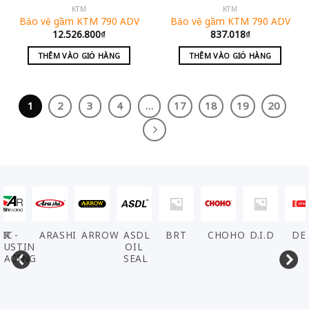
KTM
KTM
Bảo vệ gầm KTM 790 ADV
Bảo vệ gầm KTM 790 ADV
12.526.800
₫
837.018
₫
THÊM VÀO GIỎ HÀNG
THÊM VÀO GIỎ HÀNG
1
2
3
4
…
17
18
19
20
IC
R -
ARASHI
ARROW
ASDL
BRT
CHOHO
D.I.D
DE
USTIN
OIL
ACING
SEAL