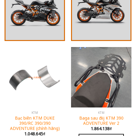
RC 200
RC 390
72 SẢN PHẨM
193 SẢN PHẨM
KTM
KTM
Bạc biên KTM DUKE
Baga sau điij KTM 390
390/RC 390/390
ADVENTURE Ver 2
ADVENTURE (chính hãng)
1.864.138
₫
1.048.645
₫