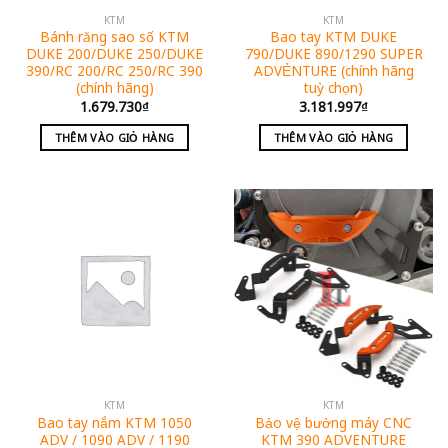
KTM
KTM
Bánh răng sao số KTM
Bao tay KTM DUKE
DUKE 200/DUKE 250/DUKE
790/DUKE 890/1290 SUPER
390/RC 200/RC 250/RC 390
ADVẺNTURE (chính hãng
(chính hãng)
tuỳ chọn)
1.679.730
₫
3.181.997
₫
THÊM VÀO GIỎ HÀNG
THÊM VÀO GIỎ HÀNG
KTM
KTM
Bao tay nắm KTM 1050
Bảo vệ bưởng máy CNC
ADV / 1090 ADV / 1190
KTM 390 ADVENTURE