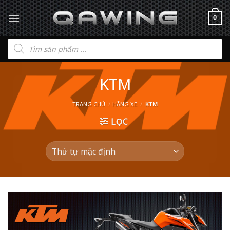
0
Tìm
kiếm
sản
phẩm
KTM
TRANG CHỦ
/
HÃNG XE
/
KTM
LỌC