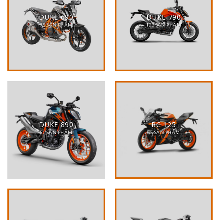
DUKE 690
DUKE 790
78 SẢN PHẨM
123 SẢN PHẨM
DUKE 890
RC 125
51 SẢN PHẨM
65 SẢN PHẨM