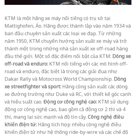
KTM là một hãng xe máy nổi tiếng có trụ sở tại
Mattighofen, Áo. Hãng được thành lập vào năm 1934 và
ban đầu chuyên sản xuất các loại xe đạp. Từ những
năm 1950, KTM chuyển hướng sản xuất xe máy và trở
thành một trong những nhà sản xuất xe off-road hàng
đầu thế giới. Một số đặc điểm nổi bật của KTM:
Dòng xe
off-road và enduro:
KTM nổi tiếng với các mô hình off-
road và enduro, đặc biệt là trong các giải đua như
Dakar Rally và Motocross World Championship.
Dòng
xe streetfighter và sport:
Hãng cũng sản xuất các dòng
xe đường trường như Duke và RC, với thiết kế góc cạnh
và hiệu suất cao.
Động cơ công nghệ cao:
KTM sử dụng
động cơ công nghệ cao, bao gồm cả động cơ 2 thì và 4
thì, mang lại sức mạnh và độ tin cậy.
Công nghệ điều
khiển điện tử:
Hãng tích hợp nhiều công nghệ điều
khiển điện tử như hệ thống ride-by-wire và các chế độ