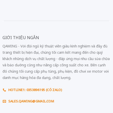
GIỚI THIỆU NGẮN
QAWING - Với đội ngũ kỹ thuật viên giàu kinh nghiệm và đầy đủ
trang thiết bị hiện đại, chúng tôi cam kết mang đến cho quý
khách những dịch vụ chất lượng - đáp ứng mọi nhu cầu sửa chữa
và bảo dưỡng cũng như nâng cấp công suất cho xe. Bên cạnh
đó chúng tôi cung cấp phụ tùng, phụ kiện, đồ chơi xe motor với
danh mục hàng hóa đa dạng, chất lượng.
HOTLINE1: 0353896195 (CÓ ZALO)
SALES.QAWING@GMAIL.COM