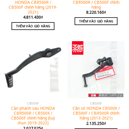
HONDA CBR500R /
CBR500R / CB500F chính
CB500F chính hãng (2019-
hãng
2021)
8.220.160
₫
4.811.430
₫
THÊM VÀO GIỎ HÀNG
THÊM VÀO GIỎ HÀNG
CB500F
CB500F
Cần phanh sau HONDA
Cần số HONDA CB500X /
CBR500R / CB500X /
CB500F / CBR500R chính
CB500F chính hãng (tuỳ
hãng (2013-2021)
chọn 2019-2022)
2.135.250
₫
2.027.025
₫