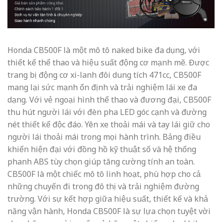
Honda CB500F là một mô tô naked bike đa dụng, với
thiết kế thể thao và hiệu suất động cơ mạnh mẽ. Được
trang bị động cơ xi-lanh đôi dung tích 471cc, CB500F
mang lại sức mạnh ổn định và trải nghiệm lái xe đa
dạng. Với vẻ ngoại hình thể thao và đương đại, CB500F
thu hút người lái với đèn pha LED góc cạnh và đường
nét thiết kế độc đáo. Yên xe thoải mái và tay lái giữ cho
người lái thoải mái trong mọi hành trình. Bảng điều
khiển hiện đại với đồng hồ kỹ thuật số và hệ thống
phanh ABS tùy chọn giúp tăng cường tính an toàn.
CB500F là một chiếc mô tô linh hoạt, phù hợp cho cả
những chuyến đi trong đô thị và trải nghiệm đường
trường. Với sự kết hợp giữa hiệu suất, thiết kế và khả
năng vận hành, Honda CB500F là sự lựa chọn tuyệt vời