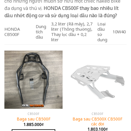
cho những người muốn sở hữu một chiếc naked bike
đa dụng và thú vị.
HONDA CB500F thay bao nhiêu lít
dầu nhớt động cơ và sử dụng loại dầu nào là đúng?
3,2 liter (Rã máy), 2,7
Loại
Dung
HONDA
liter (Thông thường),
dầu
tích
10W40
CB500F
Thay lọc dầu + 0,2
sử
dầu
liter
dụng
CB500F
CB500F
Baga sau CB500X CB500F
Baga sau CB500F
các đời
1.885.000
₫
1.803.100
₫