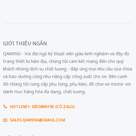
GIỚI THIỆU NGẮN
QAWING - Với đội ngũ kỹ thuật viên giàu kinh nghiệm và đầy đủ
trang thiết bị hiện đại, chúng tôi cam kết mang đến cho quý
khách những dịch vụ chất lượng - đáp ứng mọi nhu cầu sửa chữa
và bảo dưỡng cũng như nâng cấp công suất cho xe. Bên cạnh
đó chúng tôi cung cấp phụ tùng, phụ kiện, đồ chơi xe motor với
danh mục hàng hóa đa dạng, chất lượng.
HOTLINE1: 0353896195 (CÓ ZALO)
SALES.QAWING@GMAIL.COM