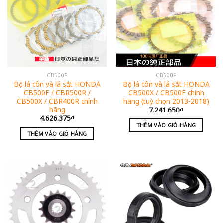
CB500F
CB500F
Bộ lá côn và lá sắt HONDA
Bộ lá côn và lá sắt HONDA
CB500F / CBR500R /
CB500X / CB500F chính
CB500X / CBR400R chính
hãng (tuỳ chọn 2013-2018)
hãng
7.241.650
₫
4.626.375
₫
THÊM VÀO GIỎ HÀNG
THÊM VÀO GIỎ HÀNG