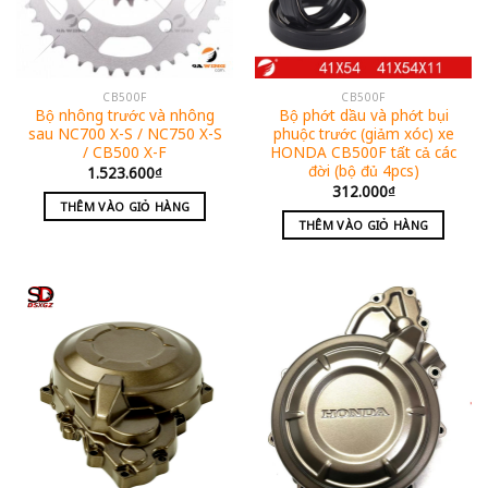
CB500F
CB500F
Bộ nhông trước và nhông
Bộ phớt dầu và phớt bụi
sau NC700 X-S / NC750 X-S
phuộc trước (giảm xóc) xe
/ CB500 X-F
HONDA CB500F tất cả các
đời (bộ đủ 4pcs)
1.523.600
₫
312.000
₫
THÊM VÀO GIỎ HÀNG
THÊM VÀO GIỎ HÀNG