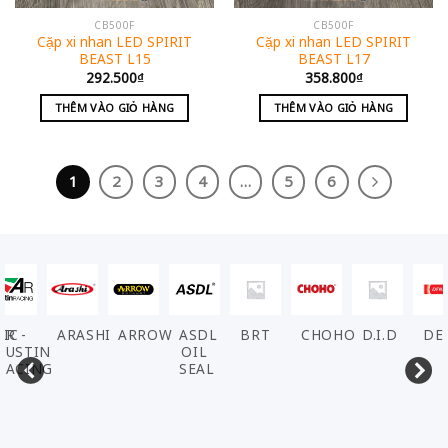
CB500F
CB500F
Cặp xi nhan LED SPIRIT
Cặp xi nhan LED SPIRIT
BEAST L15
BEAST L17
292.500
₫
358.800
₫
THÊM VÀO GIỎ HÀNG
THÊM VÀO GIỎ HÀNG
1
2
3
4
…
5
6
ARASHI
ARROW
ASDL
BRT
CHOHO
D.I.D
DENSO
EL
OIL
SEAL