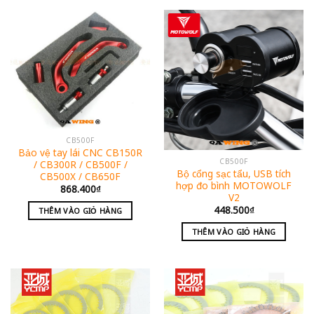
CB500F
Bảo vệ tay lái CNC CB150R
CB500F
/ CB300R / CB500F /
Bộ cổng sạc tẩu, USB tích
CB500X / CB650F
hợp đo bình MOTOWOLF
868.400
₫
V2
448.500
₫
THÊM VÀO GIỎ HÀNG
THÊM VÀO GIỎ HÀNG