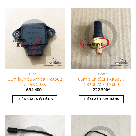
TRK502
TRK502
Cảm biến bướm ga TRK502
Cảm biến dầu TRK502 /
/ TRK 502X
TRK502X / BN600
634.400
₫
222.300
₫
THÊM VÀO GIỎ HÀNG
THÊM VÀO GIỎ HÀNG