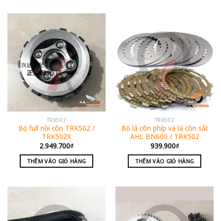
TRK502
TRK502
Bộ full nồi côn TRK502 /
Bộ lá côn phíp và lá côn sắt
TRK502X
AHL BN600 / TRK502
2.949.700
₫
939.900
₫
THÊM VÀO GIỎ HÀNG
THÊM VÀO GIỎ HÀNG