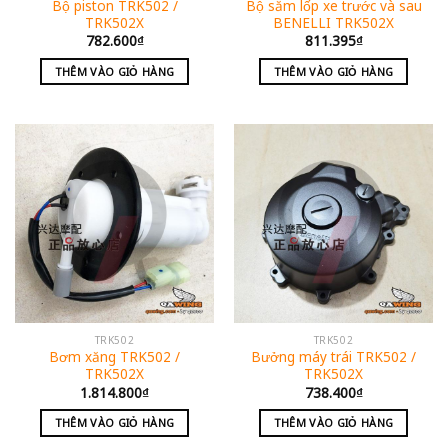
Bộ piston TRK502 /
Bộ săm lốp xe trước và sau
TRK502X
BENELLI TRK502X
782.600
₫
811.395
₫
THÊM VÀO GIỎ HÀNG
THÊM VÀO GIỎ HÀNG
TRK502
TRK502
Bơm xăng TRK502 /
Bưởng máy trái TRK502 /
TRK502X
TRK502X
1.814.800
₫
738.400
₫
THÊM VÀO GIỎ HÀNG
THÊM VÀO GIỎ HÀNG