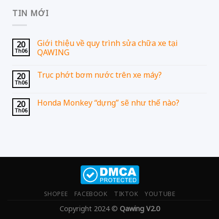
TIN MỚI
Giới thiệu về quy trình sửa chữa xe tại
20
Th06
QAWING
Trục phớt bơm nước trên xe máy?
20
Th06
Honda Monkey “dựng” sẽ như thế nào?
20
Th06
SHOPEE
FACEBOOK
TIKTOK
YOUTUBE
Copyright 2024 ©
Qawing V2.0