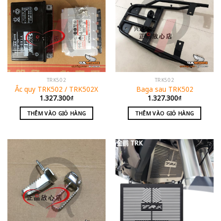
TRK502
TRK502
Ắc quy TRK502 / TRK502X
Baga sau TRK502
1.327.300
₫
1.327.300
₫
THÊM VÀO GIỎ HÀNG
THÊM VÀO GIỎ HÀNG