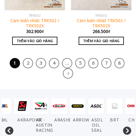
TRK502
TRK502
Cảm biến nhiệt TRK502 /
Cảm biến nhiệt TRK502 /
TRK502X
TRK502X
302.900
₫
266.500
₫
THÊM VÀO GIỎ HÀNG
THÊM VÀO GIỎ HÀNG
1
2
3
4
…
5
6
7
8
AKRAPOVIC
AR -
ARASHI
ARROW
ASDL
BRT
CHOHO
D.I
AUSTIN
OIL
RACING
SEAL