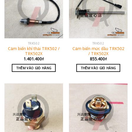
TRK502
TRK502
Cảm biến khí thải TRK502 /
Cảm biến mức dầu TRK502
TRK502X
/ TRK502X
1.401.400
₫
855.400
₫
THÊM VÀO GIỎ HÀNG
THÊM VÀO GIỎ HÀNG