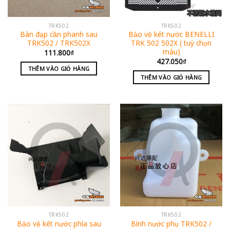
TRK502
TRK502
Bàn đạp cần phanh sau
Bảo vệ két nước BENELLI
TRK502 / TRK502X
TRK 502 502X ( tuỳ chọn
màu)
111.800
₫
427.050
₫
THÊM VÀO GIỎ HÀNG
THÊM VÀO GIỎ HÀNG
TRK502
TRK502
Bảo vệ két nước phía sau
Bình nước phụ TRK502 /