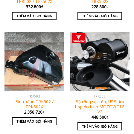
TRK502 / TRk502X
TRK502X
332.800
₫
228.800
₫
THÊM VÀO GIỎ HÀNG
THÊM VÀO GIỎ HÀNG
TRK502
TRK502
Bình xăng TRK502 /
Bộ cổng sạc tẩu, USB tích
TRK502X
hợp đo bình MOTOWOLF
V2
2.358.720
₫
448.500
₫
THÊM VÀO GIỎ HÀNG
THÊM VÀO GIỎ HÀNG