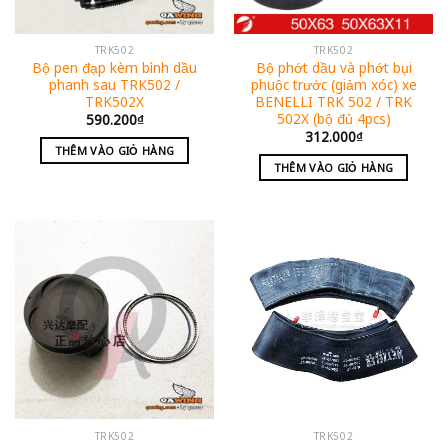
TRK502
TRK502
Bộ pen đạp kèm bình dầu
Bộ phớt dầu và phớt bụi
phanh sau TRK502 /
phuộc trước (giảm xóc) xe
TRK502X
BENELLI TRK 502 / TRK
502X (bộ đủ 4pcs)
590.200
₫
312.000
₫
THÊM VÀO GIỎ HÀNG
THÊM VÀO GIỎ HÀNG
TRK502
TRK502