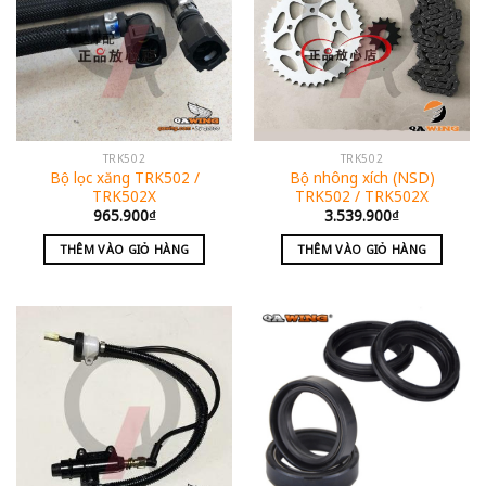
TRK502
TRK502
Bộ lọc xăng TRK502 /
Bộ nhông xích (NSD)
TRK502X
TRK502 / TRK502X
965.900
₫
3.539.900
₫
THÊM VÀO GIỎ HÀNG
THÊM VÀO GIỎ HÀNG